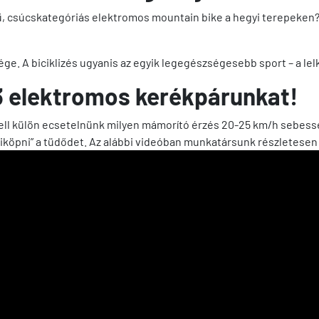
, csúcskategóriás elektromos mountain bike a hegyi terepeken?
e. A biciklizés ugyanis az egyik legegészségesebb sport – a lelk
3 elektromos kerékpárunkat!
ell külön ecsetelnünk milyen mámorító érzés
20-25 km/h sebesség
kiköpni” a tüdődet. Az alábbi videóban munkatársunk részletese