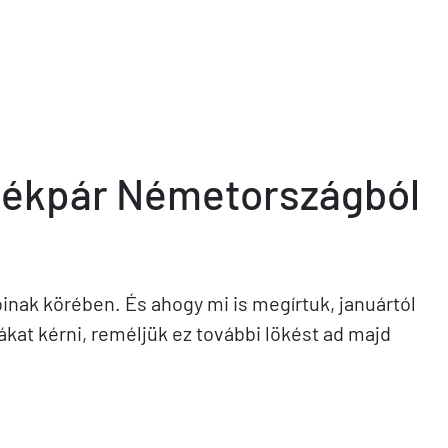
rékpár Németországból
óinak körében.
És ahogy mi is megírtuk, januártól
gákat kérni, reméljük ez további lökést ad majd