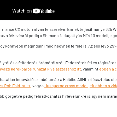
mance CX motorral van felszerelve. Ennek teljesítménye 625 Wh,
ockShox, a fékezésről pedig a Shimano 4-dugattyús MT420 modellje
 könnyebb megindulni még hegynek felfelé is. Az elől lévő 29"-os 
ről és a felfedezés öröméről szól. Fedezzétek fel és tágítsátok ki
tavaszi kerékpáros ruházat kiválasztásához itt
, valamint
ebben a c
adhatatlan innováció szimbólumát: a Haibike AllMtn 3 össztelós e
s Rob Fold-ot itt
, vagy a
Husquarna cross modelljeit ebben a vi
ebb görgetve pedig feliratkozhatsz hírlevelünkre is, így nem marad