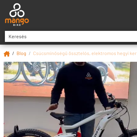
Blog
Csúcsminőségű össztelós, elektromos hegyi ke