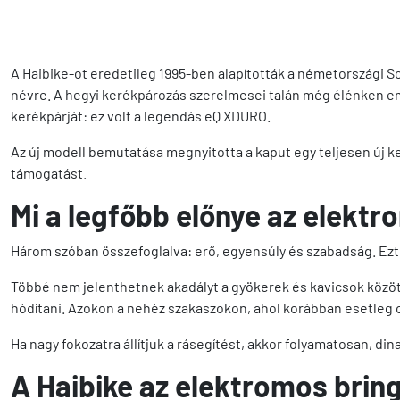
A Haibike-ot eredetileg 1995-ben alapították a németországi 
névre. A hegyi kerékpározás szerelmesei talán még élénken em
kerékpárját: ez volt a legendás eQ XDURO.
Az új modell bemutatása megnyitotta a kaput egy teljesen új ke
támogatást.
Mi a legfőbb előnye az elekt
Három szóban összefoglalva: erő, egyensúly és szabadság. Ezt
Többé nem jelenthetnek akadályt a
gyökerek és kavicsok közö
hódítani. Azokon a nehéz szakaszokon, ahol korábban esetleg cs
Ha nagy fokozatra állítjuk a rásegítést, akkor folyamatosan, d
A Haibike az elektromos brin