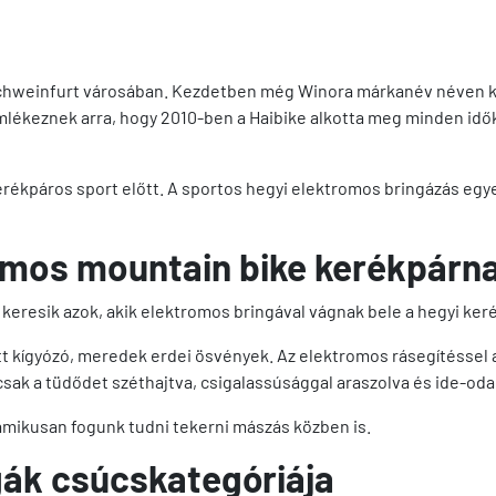
Schweinfurt városában. Kezdetben még Winora márkanév néven kí
lékeznek arra, hogy 2010-ben a Haibike alkotta meg minden idő
rékpáros sport előtt. A sportos hegyi elektromos bringázás egye
romos
mountain bike kerékpárn
 keresik azok, akik elektromos bringával vágnak bele a hegyi ke
tt kígyózó, meredek erdei ösvények.
Az elektromos rásegítéssel
ak a tüdődet széthajtva, csigalassúsággal araszolva és ide-oda b
inamikusan fogunk tudni tekerni mászás közben is.
gák csúcskategóriája