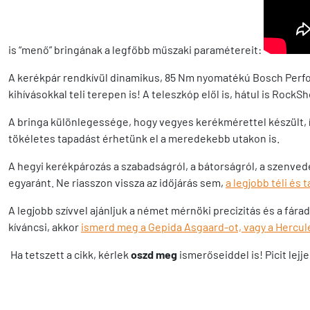
is “menő” bringának a legfőbb műszaki paramétereit:
A kerékpár rendkívül dinamikus, 85 Nm nyomatékú Bosch Perfor
kihívásokkal teli terepen is! A teleszkóp elől is, hátul is R
A bringa különlegessége, hogy vegyes kerékmérettel készült, így
tökéletes tapadást érhetünk el a meredekebb utakon is.
A hegyi kerékpározás a szabadságról, a bátorságról, a szenvedély
egyaránt. Ne riasszon vissza az időjárás sem,
a legjobb téli és 
A legjobb szívvel ajánljuk a német mérnöki precizitás és a fár
kíváncsi, akkor
ismerd meg a Gepida Asgaard-ot, vagy a Hercule
Ha tetszett a cikk, kérlek
oszd meg
ismerőseiddel is! Picit lejj