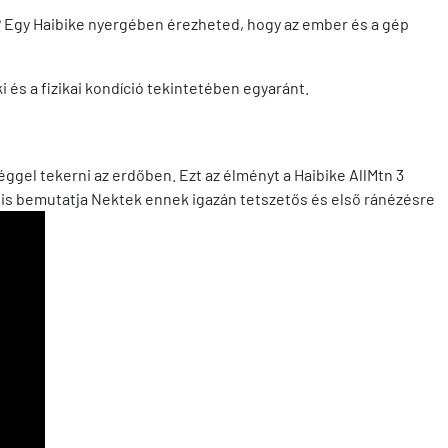
 Egy Haibike nyergében érezheted, hogy az ember és a gép
i és a fizikai kondíció tekintetében egyaránt.
gel tekerni az erdőben. Ezt az élményt a Haibike AllMtn 3
n is bemutatja Nektek ennek igazán tetszetős és első ránézésre