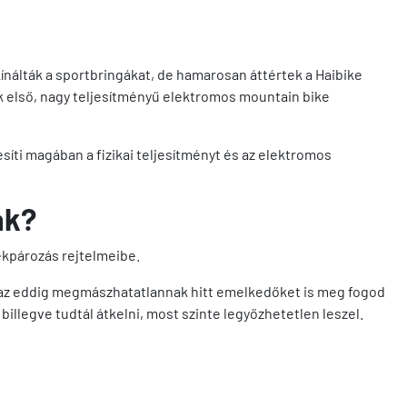
nálták a sportbringákat, de hamarosan áttértek a Haibike
k első, nagy teljesítményű elektromos mountain bike
síti magában a fizikai teljesítményt és az elektromos
ak?
rékpározás rejtelmeibe.
 az eddig megmászhatatlannak hitt emelkedőket is meg fogod
illegve tudtál átkelni, most szinte legyőzhetetlen leszel.