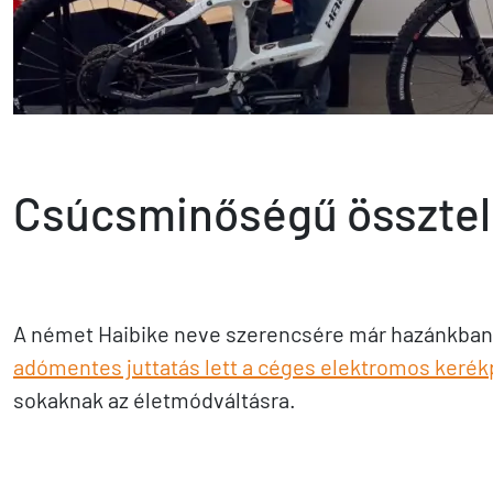
Csúcsminőségű össztel
A német Haibike neve szerencsére már hazánkban 
adómentes juttatás lett a céges elektromos kerék
sokaknak az életmódváltásra.