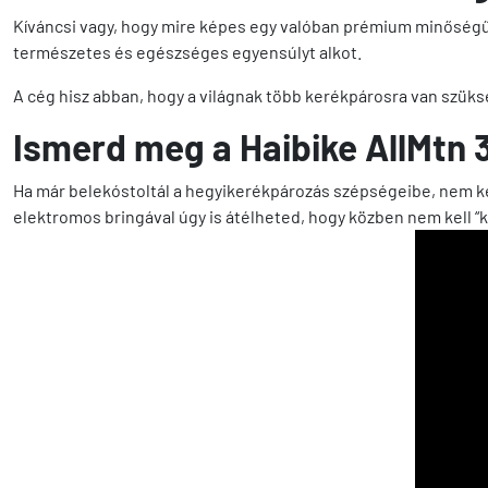
Kíváncsi vagy, hogy mire képes egy valóban prémium minőségű
természetes és egészséges egyensúlyt alkot.
A cég hisz abban, hogy a világnak több kerékpárosra van szükség
Ismerd meg a Haibike AllMtn 
Ha már belekóstoltál a hegyikerékpározás szépségeibe, nem k
elektromos bringával úgy is átélheted, hogy közben nem kell “