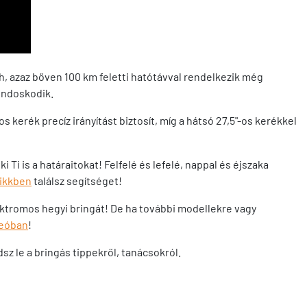
 azaz bőven 100 km feletti hatótávval rendelkezik még
 gondoskodik.
kerék precíz irányítást biztosít, míg a hátsó 27,5"-os kerékkel
 Ti is a határaitokat! Felfelé és lefelé, nappal és éjszaka
ikkben
találsz segítséget!
lektromos hegyi bringát! De ha további modellekre vagy
deóban
!
sz le a bringás tippekről, tanácsokról.