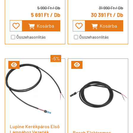
5 990 Ft
/ Db
31 990 Ft
/ Db
5 691 Ft
/ Db
30 391 Ft
/ Db
Kosárba
Kosárba
Összehasonlítás
Összehasonlítás
-5%
Lupine Kerékpáros Első
Lámpához Vezeték
Bosch Elektromos