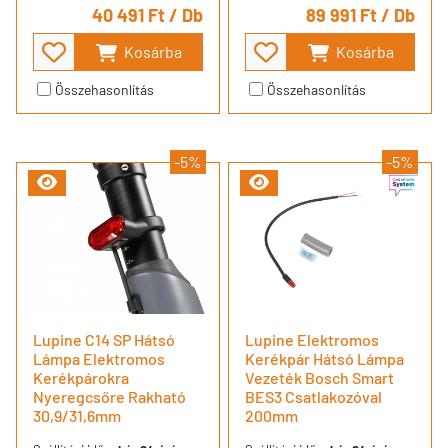
40 491 Ft
/ Db
89 991 Ft
/ Db
Kosárba
Kosárba
Összehasonlítás
Összehasonlítás
-5%
-5%
Lupine C14 SP Hátsó
Lupine Elektromos
Lámpa Elektromos
Kerékpár Hátsó Lámpa
Kerékpárokra
Vezeték Bosch Smart
Nyeregcsőre Rakható
BES3 Csatlakozóval
30,9/31,6mm
200mm