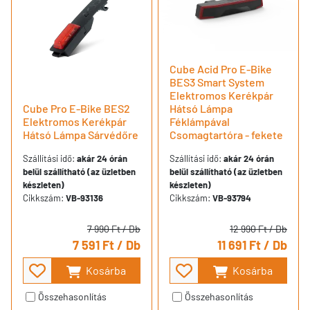
Cube Acid Pro E-Bike
BES3 Smart System
Elektromos Kerékpár
Cube Pro E-Bike BES2
Hátsó Lámpa
Elektromos Kerékpár
Féklámpával
Hátsó Lámpa Sárvédőre
Csomagtartóra - fekete
Szállítási idő:
akár 24 órán
Szállítási idő:
akár 24 órán
belül szállítható (az üzletben
belül szállítható (az üzletben
készleten)
készleten)
Cikkszám:
VB-93136
Cikkszám:
VB-93794
7 990 Ft
/ Db
12 990 Ft
/ Db
7 591 Ft
/ Db
11 691 Ft
/ Db
Kosárba
Kosárba
Összehasonlítás
Összehasonlítás