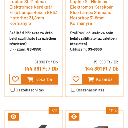
Lupine SL Minimax
Lupine SL Minimax
Elektromos Kerékpár
Elektromos Kerékpár
Első Lámpa Bosch BES3
Első Lámpa Shimano
Motorhoz 31,8mm
Motorhoz 31,8mm
Kormányra
Kormányra
Szállítási idő:
akár 24 órán
Szállítási idő:
akár 24 órán
belül szállítható (az üzletben
belül szállítható (az üzletben
készleten)
készleten)
Cikkszám:
GS-8550
Cikkszám:
GS-8850
151 990 Ft
/ Db
151 990 Ft
/ Db
144 391 Ft
/ Db
144 391 Ft
/ Db
Kosárba
Kosárba
Összehasonlítás
Összehasonlítás
-5%
-10%