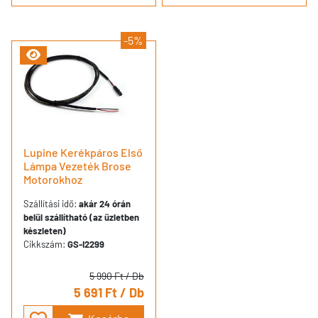
-5%
Lupine Kerékpáros Első
Lámpa Vezeték Brose
Motorokhoz
Szállítási idő:
akár 24 órán
belül szállítható (az üzletben
készleten)
Cikkszám:
GS-I2299
5 990 Ft
/ Db
5 691 Ft
/ Db