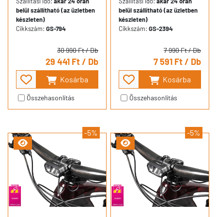
Szállítási idő:
akár 24 órán
Szállítási idő:
akár 24 órán
belül szállítható (az üzletben
belül szállítható (az üzletben
készleten)
készleten)
Cikkszám:
GS-794
Cikkszám:
GS-2394
30 990 Ft
/ Db
7 990 Ft
/ Db
29 441 Ft
/ Db
7 591 Ft
/ Db
Kosárba
Kosárba
Összehasonlítás
Összehasonlítás
-5%
-5%