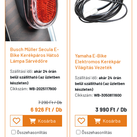
Busch Müller Secula E-
Bike Kerékpáros Hátsó
Yamaha E-Bike
Lámpa Sárvédőre
Elektromos Kerékpár
Világítás Vezeték
Szállítási idő:
akár 24 órán
belül szállítható (az üzletben
Szállítási idő:
akár 24 órán
készleten)
belül szállítható (az üzletben
Cikkszám:
WB-2025117900
készleten)
Cikkszám:
WB-3050811600
7 290 Ft
/ Db
6 926 Ft
/ Db
3 990 Ft
/ Db
Kosárba
Kosárba
Összehasonlítás
Összehasonlítás