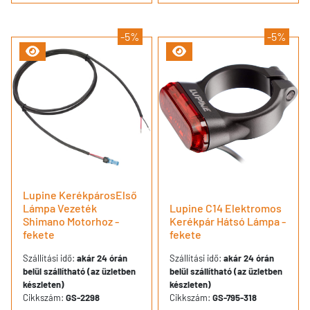
-5%
-5%
Lupine KerékpárosElső
Lámpa Vezeték
Lupine C14 Elektromos
Shimano Motorhoz -
Kerékpár Hátsó Lámpa -
fekete
fekete
Szállítási idő:
akár 24 órán
Szállítási idő:
akár 24 órán
belül szállítható (az üzletben
belül szállítható (az üzletben
készleten)
készleten)
Cikkszám:
GS-2298
Cikkszám:
GS-795-318