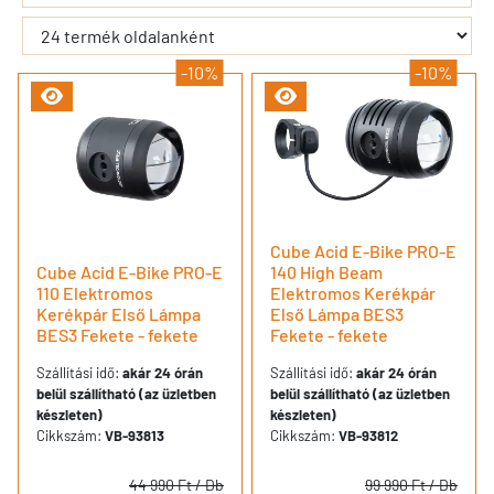
-10%
-10%
Cube Acid E-Bike PRO-E
Cube Acid E-Bike PRO-E
140 High Beam
110 Elektromos
Elektromos Kerékpár
Kerékpár Első Lámpa
Első Lámpa BES3
BES3 Fekete - fekete
Fekete - fekete
Szállítási idő:
akár 24 órán
Szállítási idő:
akár 24 órán
belül szállítható (az üzletben
belül szállítható (az üzletben
készleten)
készleten)
Cikkszám:
VB-93813
Cikkszám:
VB-93812
44 990 Ft
/ Db
99 990 Ft
/ Db