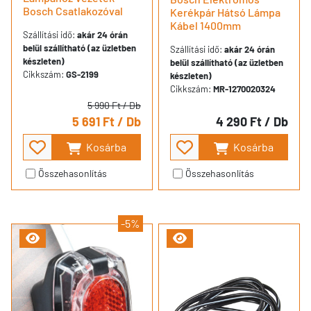
Bosch Csatlakozóval
Kerékpár Hátsó Lámpa
Kábel 1400mm
Szállítási idő:
akár 24 órán
belül szállítható (az üzletben
Szállítási idő:
akár 24 órán
készleten)
belül szállítható (az üzletben
Cikkszám:
GS-2199
készleten)
Cikkszám:
MR-1270020324
5 990 Ft
/ Db
5 691 Ft
/ Db
4 290 Ft
/ Db
Kosárba
Kosárba
Összehasonlítás
Összehasonlítás
-5%