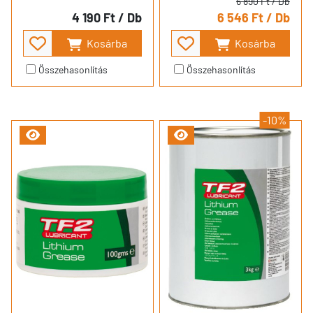
6 890 Ft
/ Db
4 190 Ft
/ Db
6 546 Ft
/ Db
Kosárba
Kosárba
Összehasonlítás
Összehasonlítás
-10%