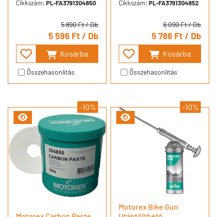
Cikkszám:
PL-FA3791304850
Cikkszám:
PL-FA3791304852
5 890 Ft
/ Db
6 090 Ft
/ Db
5 596 Ft
/ Db
5 786 Ft
/ Db
Kosárba
Kosárba
Összehasonlítás
Összehasonlítás
-10%
-10%
Motorex Bike Gun
Motorex Carbon Paste
Utántölthető