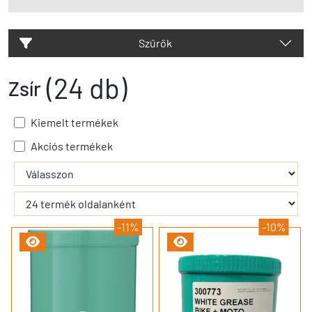
Szűrők
(24 db)
Zsír
Kiemelt termékek
Akciós termékek
- - filter_submit - -
-11%
-10%