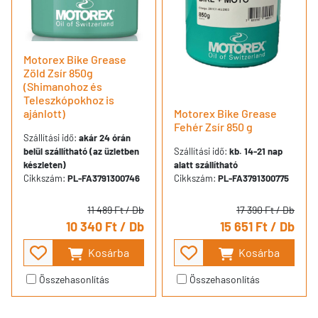
Motorex Bike Grease
Zöld Zsír 850g
(Shimanohoz és
Teleszkópokhoz is
ajánlott)
Motorex Bike Grease
Fehér Zsír 850 g
Szállítási idő:
akár 24 órán
belül szállítható (az üzletben
Szállítási idő:
kb. 14-21 nap
készleten)
alatt szállítható
Cikkszám:
PL-FA3791300746
Cikkszám:
PL-FA3791300775
11 489 Ft
/ Db
17 390 Ft
/ Db
10 340 Ft
/ Db
15 651 Ft
/ Db
Kosárba
Kosárba
Összehasonlítás
Összehasonlítás