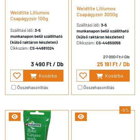
Weldtite Litiumos
Weldtite Litiumos
Csapágyzsír 3000g
Csapágyzsír 100g
Szállítási idő:
3-5
Szállítási idő:
3-5
munkanapon belül szállítható
munkanapon belül szállítható
(külső raktáron készleten)
(külső raktáron készleten)
Cikkszám:
CS-44650056
Cikkszám:
CS-44681024
27 990 Ft
/ Db
3 490 Ft
/ Db
25 191 Ft
/ Db
Kosárba
Kosárba
Összehasonlítás
Összehasonlítás
-5%