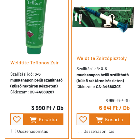
Weldtite Zsirzópisztoly
Weldtite Teflonos Zsír
Szállítási idő:
3-5
Szállítási idő:
3-5
munkanapon belül szállítható
munkanapon belül szállítható
(külső raktáron készleten)
(külső raktáron készleten)
Cikkszám:
CS-44680303
Cikkszám:
CS-44680287
6 990 Ft
/ Db
3 990 Ft
/ Db
6 641 Ft
/ Db
Kosárba
Kosárba
Összehasonlítás
Összehasonlítás