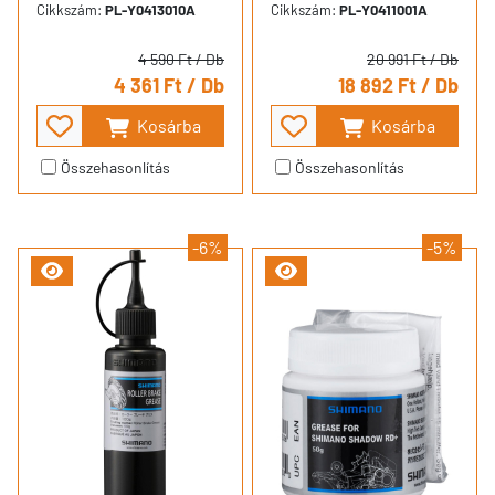
Cikkszám:
PL-Y0413010A
Cikkszám:
PL-Y0411001A
4 590 Ft
/ Db
20 991 Ft
/ Db
4 361 Ft
/ Db
18 892 Ft
/ Db
Kosárba
Kosárba
Összehasonlítás
Összehasonlítás
-6%
-5%