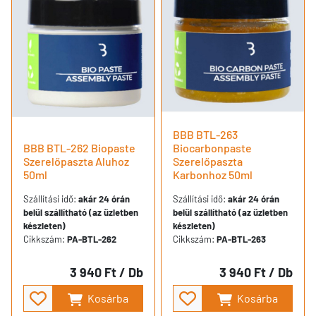
BBB BTL-263
BBB BTL-262 Biopaste
Biocarbonpaste
Szerelőpaszta Aluhoz
Szerelőpaszta
50ml
Karbonhoz 50ml
Szállítási idő:
akár 24 órán
Szállítási idő:
akár 24 órán
belül szállítható (az üzletben
belül szállítható (az üzletben
készleten)
készleten)
Cikkszám:
PA-BTL-262
Cikkszám:
PA-BTL-263
3 940 Ft
/ Db
3 940 Ft
/ Db
Kosárba
Kosárba