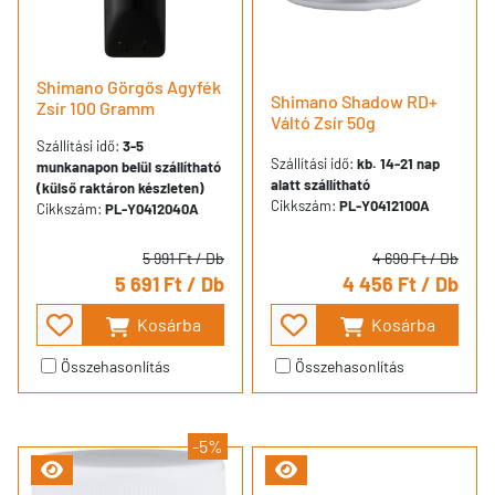
Shimano Görgős Agyfék
Shimano Shadow RD+
Zsír 100 Gramm
Váltó Zsír 50g
Szállítási idő:
3-5
Szállítási idő:
kb. 14-21 nap
munkanapon belül szállítható
alatt szállítható
(külső raktáron készleten)
Cikkszám:
PL-Y0412100A
Cikkszám:
PL-Y0412040A
5 991 Ft
/ Db
4 690 Ft
/ Db
5 691 Ft
/ Db
4 456 Ft
/ Db
Kosárba
Kosárba
Összehasonlítás
Összehasonlítás
-5%