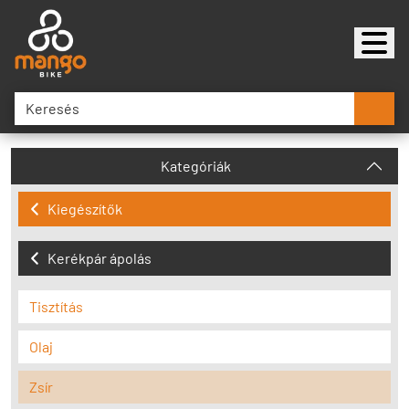
Kategóriák
Kiegészítők
Kerékpár ápolás
Tisztítás
Olaj
Zsír