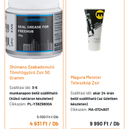
Shimano Szabadonutó
Tömítőgyűrű Zsír 50
Magura Meister
Gramm
Teleszkóp Zsír
Szállítási idő:
3-5
munkanapon belül szállítható
Szállítási idő:
akár 24 órán
(külső raktáron készleten)
belül szállítható (az üzletben
Cikkszám:
PL-Y38Z9800A
készleten)
Cikkszám:
MA-0724807
5 190 Ft
/ Db
4 931 Ft
/ Db
9 990 Ft
/ Db