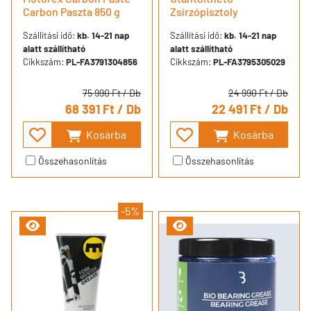
Carbon Paszta 850 g
Zsírzópisztoly
Szállítási idő:
kb. 14-21 nap
Szállítási idő:
kb. 14-21 nap
alatt szállítható
alatt szállítható
Cikkszám:
PL-FA3791304856
Cikkszám:
PL-FA3795305029
75 990 Ft
/ Db
24 990 Ft
/ Db
68 391 Ft
/ Db
22 491 Ft
/ Db
Kosárba
Kosárba
Összehasonlítás
Összehasonlítás
-5%