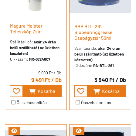
Magura Meister
BBB BTL-261
Teleszkóp Zsír
Biobearinggrease
Csapágyzsír 50ml
Szállítási idő:
akár 24 órán
belül szállítható (az üzletben
Szállítási idő:
akár 24 órán
készleten)
belül szállítható (az üzletben
Cikkszám:
MR-0724807
készleten)
Cikkszám:
PA-BTL-261
9 990 Ft
/ Db
9 491 Ft
/ Db
3 940 Ft
/ Db
Kosárba
Kosárba
Összehasonlítás
Összehasonlítás