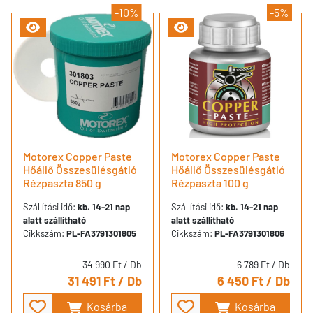
-10%
-5%
Motorex Copper Paste
Motorex Copper Paste
Hőállő Összesülésgátló
Hőállő Összesülésgátló
Rézpaszta 850 g
Rézpaszta 100 g
Szállítási idő:
kb. 14-21 nap
Szállítási idő:
kb. 14-21 nap
alatt szállítható
alatt szállítható
Cikkszám:
PL-FA3791301805
Cikkszám:
PL-FA3791301806
34 990 Ft
/ Db
6 789 Ft
/ Db
31 491 Ft
/ Db
6 450 Ft
/ Db
Kosárba
Kosárba