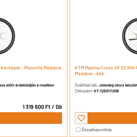
 Kerékpár - Moonlite Meadow
KTM Macina Cross SX 20 Női 
Meadow - kék
dása előtt érdeklődjön e-mailben
Szállítási idő:
Jelenleg nincs készlet
Cikkszám:
KT-1250111206
1 319 600 Ft
/ Db
Összehasonlítás