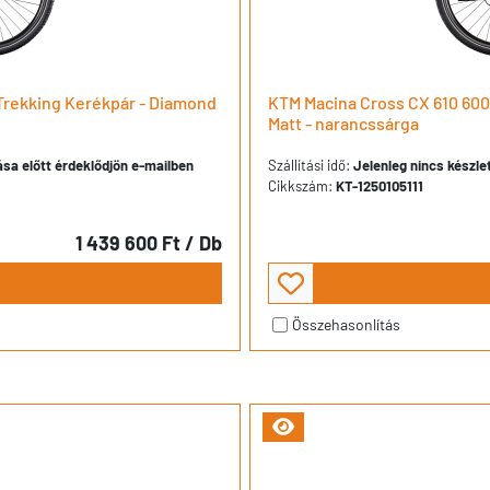
Trekking Kerékpár - Diamond
KTM Macina Cross CX 610 600
Matt - narancssárga
dása előtt érdeklődjön e-mailben
Szállítási idő:
Jelenleg nincs készlet
Cikkszám:
KT-1250105111
1 439 600 Ft
/ Db
Összehasonlítás