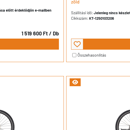
zöld
dása előtt érdeklődjön e-mailben
Szállítási idő:
Jelenleg nincs készlet
Cikkszám:
KT-1250103206
1 519 600 Ft
/ Db
Összehasonlítás