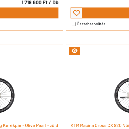
1 719 600 Ft
/ Db
Összehasonlítás
erékpár - Olive Pearl - zöld
KTM Macina Cross CX 820 Női