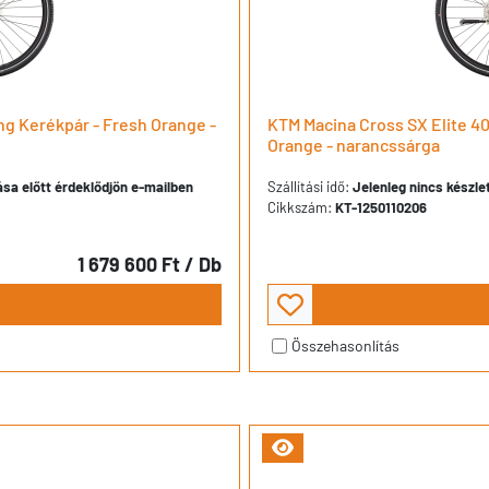
g Kerékpár - Fresh Orange -
KTM Macina Cross SX Elite 4
Orange - narancssárga
dása előtt érdeklődjön e-mailben
Szállítási idő:
Jelenleg nincs készlet
Cikkszám:
KT-1250110206
1 679 600 Ft
/ Db
Összehasonlítás