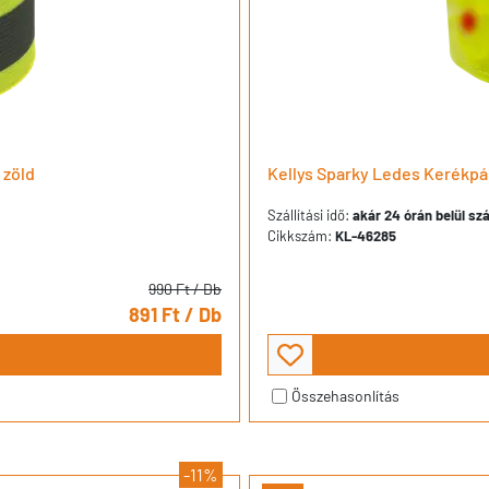
 zöld
Kellys Sparky Ledes Kerékpár
Szállítási idő:
akár 24 órán belül szá
Cikkszám:
KL-46285
990 Ft
/ Db
891 Ft
/ Db
Összehasonlítás
-11%