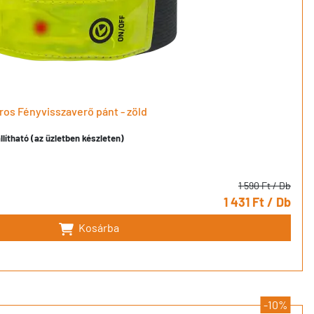
os Fényvisszaverő pánt - zöld
llítható (az üzletben készleten)
1 590 Ft
/ Db
1 431 Ft
/ Db
Kosárba
-10%