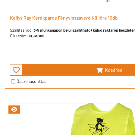
Kellys Ray Kerékpáros Fényvisszaverő Küllőre 10db
Szállítási idő:
3-5 munkanapon belül szállítható (külső raktáron készlete
Cikkszám:
KL-70785
Kosárba
Összehasonlítás