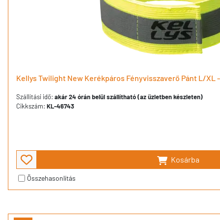
Kellys Twilight New Kerékpáros Fényvisszaverő Pánt L/XL -
Szállítási idő:
akár 24 órán belül szállítható (az üzletben készleten)
Cikkszám:
KL-46743
Kosárba
Összehasonlítás