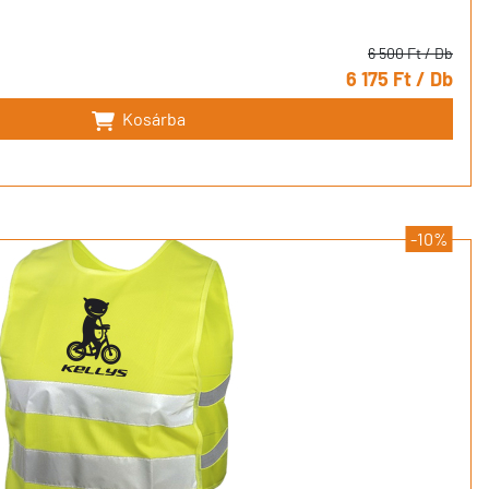
6 500 Ft
/ Db
6 175 Ft
/ Db
Kosárba
-10%