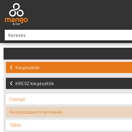
Kiegészítők
KRESZ kiegészítők
Csengő
Fényvisszaverő termékek
Tükör