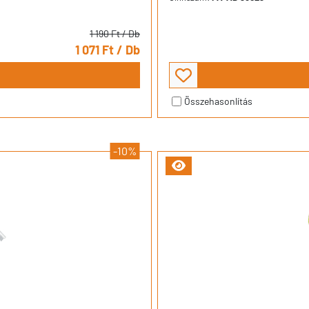
1 190 Ft
/ Db
1 071 Ft
/ Db
Összehasonlítás
-10%