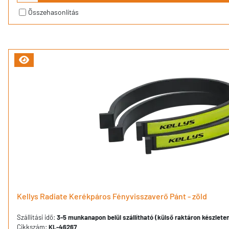
Összehasonlítás
Kellys Radiate Kerékpáros Fényvisszaverő Pánt - zöld
Szállítási idő:
3-5 munkanapon belül szállítható (külső raktáron készlete
Cikkszám:
KL-46267