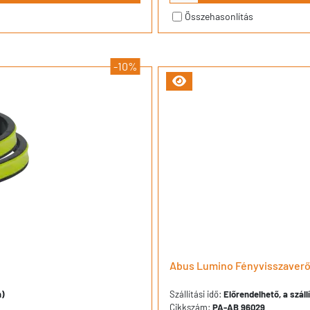
Összehasonlítás
-10%
Abus Lumino Fényvisszaverős
n)
Szállítási idő:
Előrendelhető, a száll
Cikkszám:
PA-AB 96029