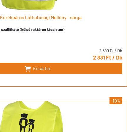
k Kerékpáros Láthatósági Mellény - sárga
szállítható (külső raktáron készleten)
2 590 Ft
/ Db
2 331 Ft
/ Db
Kosárba
-10%