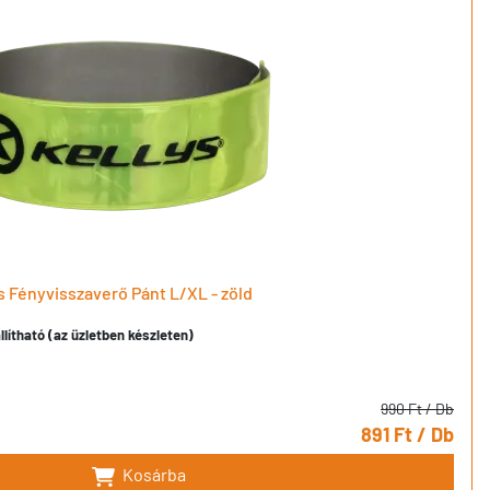
 Fényvisszaverő Pánt L/XL - zöld
llítható (az üzletben készleten)
990 Ft
/ Db
891 Ft
/ Db
Kosárba