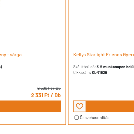
ény - sárga
Kellys Starlight Friends Gye
n)
Szállítási idő:
3-5 munkanapon belül 
Cikkszám:
KL-71829
2 590 Ft
/ Db
2 331 Ft
/ Db
Összehasonlítás