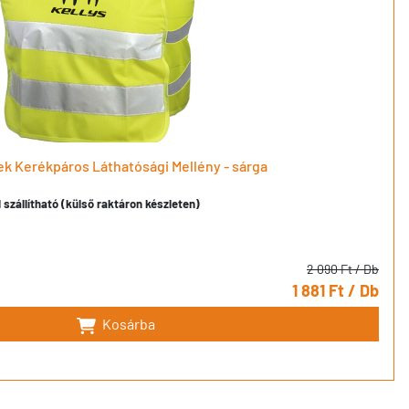
rek Kerékpáros Láthatósági Mellény - sárga
szállítható (külső raktáron készleten)
2 090 Ft
/ Db
1 881 Ft
/ Db
Kosárba