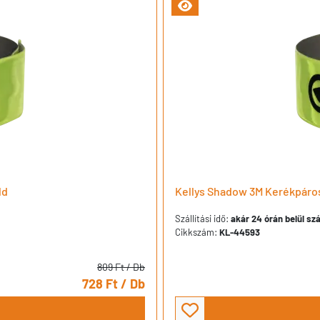
ld
Kellys Shadow 3M Kerékpáros
Szállítási idő:
akár 24 órán belül szá
Cikkszám:
KL-44593
809 Ft
/ Db
728 Ft
/ Db