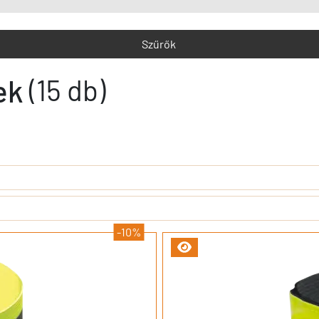
Szűrők
ek
(15 db)
-10%