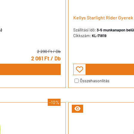
Kellys Starlight Rider Gyere
n)
Szállítási idő:
3-5 munkanapon belül 
Cikkszám:
KL-71819
2 290 Ft
/ Db
2 061 Ft
/ Db
Összehasonlítás
-10%