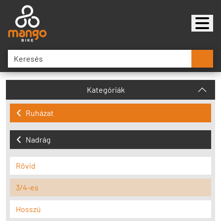
Kategóriák
Ruházat
Nadrág
Rövid
3/4-es
Hosszú