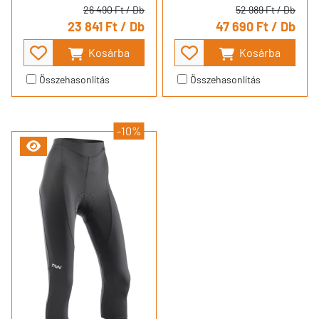
26 490 Ft
/ Db
52 989 Ft
/ Db
23 841 Ft
/ Db
47 690 Ft
/ Db
Kosárba
Kosárba
Összehasonlítás
Összehasonlítás
-10%