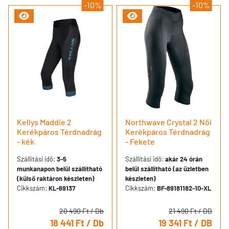
-10%
-10%
Kellys Maddie 2
Northwave Crystal 2 Női
Kerékpáros Térdnadrág
Kerékpáros Térdnadrág
- kék
- Fekete
Szállítási idő:
3-5
Szállítási idő:
akár 24 órán
munkanapon belül szállítható
belül szállítható (az üzletben
(külső raktáron készleten)
készleten)
Cikkszám:
KL-69137
Cikkszám:
BF-89181182-10-XL
20 490 Ft
/ Db
21 490 Ft
/ DB
18 441 Ft
/ Db
19 341 Ft
/ DB