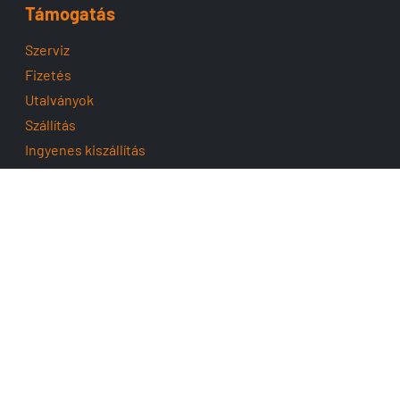
Támogatás
Szerviz
Fizetés
Utalványok
Szállítás
Ingyenes kiszállítás
Fogyasztóbarát
Impresszum
Készítette:
NeoSoft