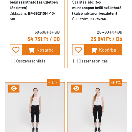
belül szállítható (az üzletben
Szállítási idő:
3-5
készleten)
munkanapon belül szállítható
Cikkszám:
BF-89211014-10-
(külső raktáron készleten)
3XL
Cikkszám:
KL-75746
38 590 Ft
/ DB
26 490 Ft
/ Db
34 731 Ft
/ DB
23 841 Ft
/ Db
Kosárba
Kosárba
Összehasonlítás
Összehasonlítás
-10%
-10%