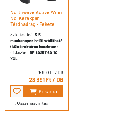
Northwave Active Wmn
Női Kerékpár
Térdnadrág - Fekete
Szállítási idő:
3-5
munkanapon belül szállítható
(külső raktáron készleten)
Cikkszám:
BF-89251169-10-
XXL
25 990 Ft
/ DB
23 391 Ft
/ DB
Kosárba
Összehasonlítás