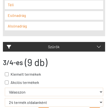
Téli
Esőnadrág
Alsónadrág
Szűrők
(9 db)
3/4-es
Kiemelt termékek
Akciós termékek
- - filter_submit - -