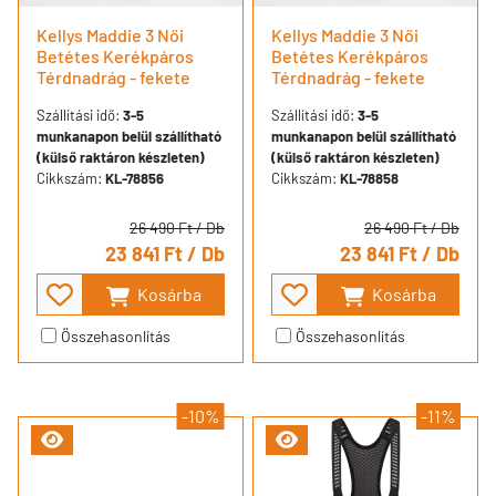
Kellys Maddie 3 Női
Kellys Maddie 3 Női
Betétes Kerékpáros
Betétes Kerékpáros
Térdnadrág - fekete
Térdnadrág - fekete
Szállítási idő:
3-5
Szállítási idő:
3-5
munkanapon belül szállítható
munkanapon belül szállítható
(külső raktáron készleten)
(külső raktáron készleten)
Cikkszám:
KL-78856
Cikkszám:
KL-78858
26 490 Ft
/ Db
26 490 Ft
/ Db
23 841 Ft
/ Db
23 841 Ft
/ Db
Kosárba
Kosárba
Összehasonlítás
Összehasonlítás
-10%
-11%