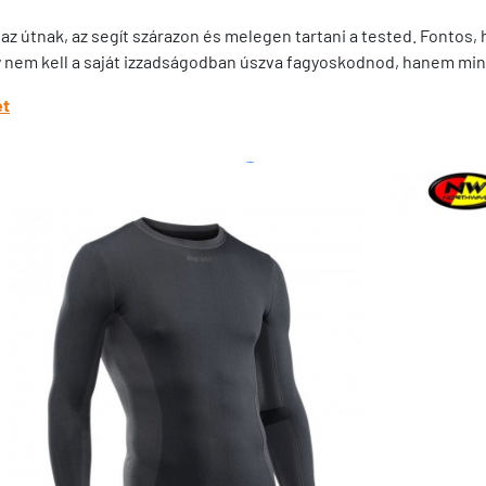
z útnak, az segít szárazon és melegen tartani a tested. Fontos, 
 Így nem kell a saját izzadságodban úszva fagyoskodnod, hanem m
et