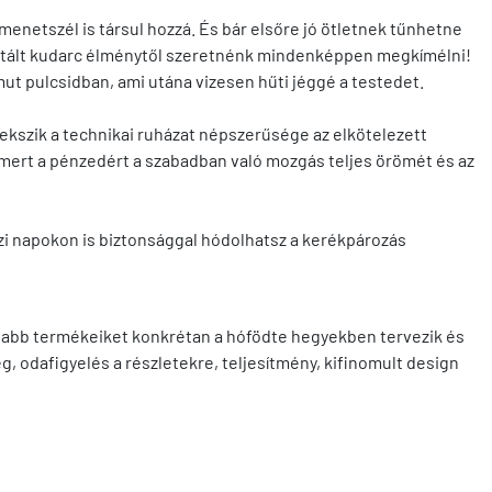
enetszél is társul hozzá. És bár elsőre jó ötletnek tűnhetne
rantált kudarc élménytől szeretnénk mindenképpen megkímélni!
mut pulcsidban, ami utána vizesen hűti jéggé a testedet.
vekszik a technikai ruházat népszerűsége az elkötelezett
, mert a pénzedért a szabadban való mozgás teljes örömét és az
zi napokon is biztonsággal hódolhatsz a kerékpározás
egújabb termékeiket konkrétan a hófödte hegyekben tervezik és
g, odafigyelés a részletekre, teljesítmény, kifinomult design