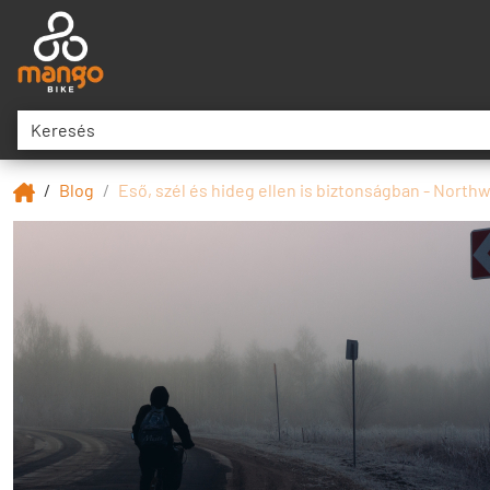
Blog
Eső, szél és hideg ellen is biztonságban - Nort