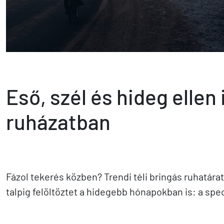
Eső, szél és hideg elle
ruházatban
Fázol tekerés közben? Trendi téli bringás ruhatára
talpig felöltöztet a hidegebb hónapokban is: a spec