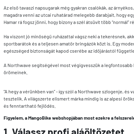
Az első tavaszi napsugarak még gyakran csalókák, az árnyékos,
magadra venni az utcai ruhatárad melegebb darabjait, hogy eg
Hamar rá fogsz jönni, hogy bizony a szél átsüvít több “normál”
Ha viszont jó minőségű ruházattal vágsz neki a tekerésnek, ak
sportbarátok és a teljesen amatőr bringázók közt is. Egy moder
egészséged biztonságát kapod cserébe az időjárástól függetl
A Northwave segítségével most végigvesszük a legfontosabb br
örömeinek.
“A hegy a vérünkben van” - így szól a Northwave szlogenje, és 
tesztelik. A világszerte elismert márka mindig is az alpesi ör
és fenntartható fejlődés.
Figyelem, a MangoBike webshopjában most ezekre a felszerel
1. Válassz profi aláöltözetet