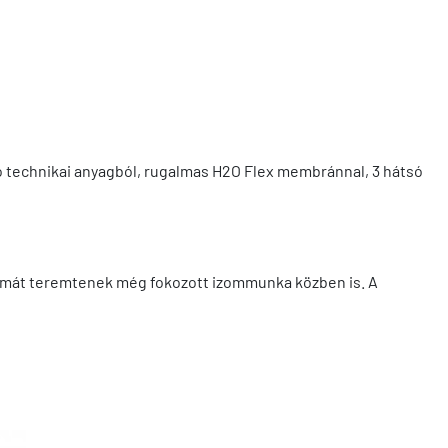
ító technikai anyagból, rugalmas H2O Flex membránnal, 3 hátsó
klímát teremtenek még fokozott izommunka közben is. A