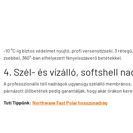
-10 °C-ig biztos védelmet nyújtó, profi versenydzseki. 3 réteg
zsebbel, 360°-ban elhelyezett fényvisszaverő betétekkel.
4. Szél- és vízálló, softshell n
A professzionális téli nadrágok ugyanúgy szélálló membrános,
párnázott ülőbetétek pedig garantálják, hogy akár órákon kere
Tuti Tippünk:
Northwave Fast Polar hosszúnadrág