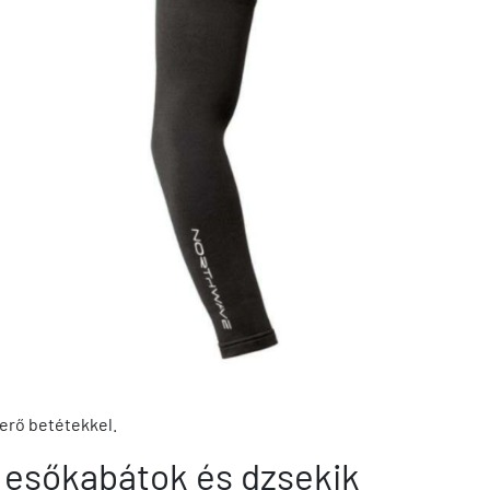
verő betétekkel.
 esőkabátok és dzsekik