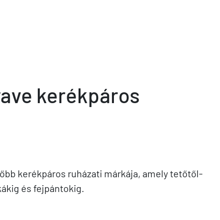
hwave kerékpáros
nőbb kerékpáros ruházati márkája, amely tetőtől-
kákig és fejpántokig.