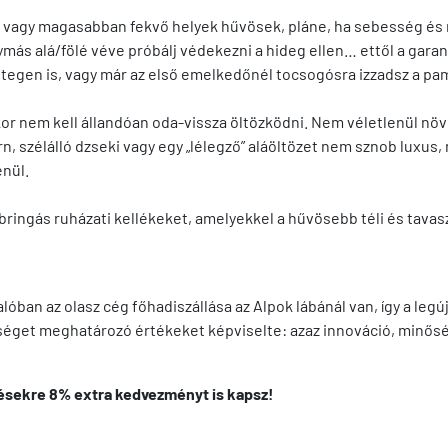
 vagy magasabban fekvő helyek hűvösek, pláne, ha sebesség és m
ymás alá/fölé véve próbálj védekezni a hideg ellen… ettől a ga
 rétegen is, vagy már az első emelkedőnél tocsogósra izzadsz a pa
kor nem kell állandóan oda-vissza öltözködni. Nem véletlenül nö
n, szélálló dzseki vagy egy „lélegző” aláöltözet nem sznob luxus
enül.
ingás ruházati kellékeket, amelyekkel a hűvösebb téli és tavas
valóban az olasz cég főhadiszállása az Alpok lábánál van, így a l
ökséget meghatározó értékeket képviselte: azaz innováció, minősé
ésekre 8% extra kedvezményt is kapsz!