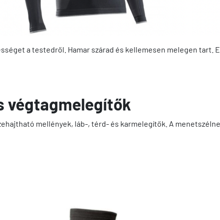
séget a testedről. Hamar szárad és kellemesen melegen tart. Elő
és végtagmelegítők
ehajtható mellények, láb-, térd- és karmelegítők. A menetszélne