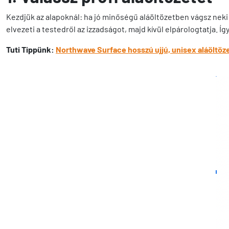
Kezdjük az alapoknál: ha jó minőségű aláöltözetben vágsz neki a
elvezeti a testedről az izzadságot, majd kívül elpárologtatja.
Tuti Tippünk:
Northwave
Surface hosszú ujjú, unisex aláöltöz