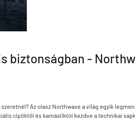
n is biztonságban - Nort
t szeretnél? Az olasz Northwave a világ egyik legme
iális cipőktől és kamásliktól kezdve a technikai sap