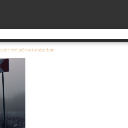
hwave kerékpáros ruházatban