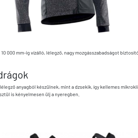
ű, 10 000 mm-ig vízálló, lélegző, nagy mozgásszabadságot biztos
adrágok
 lélegző anyagból készülnek, mint a dzsekik, így kellemes mikro
sztül is kényelmesen ülj a nyeregben.