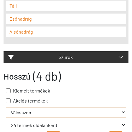
Téli
Esőnadrág
Alsónadrág
Szűrők
(4 db)
Hosszú
Kiemelt termékek
Akciós termékek
- - filter_submit - -