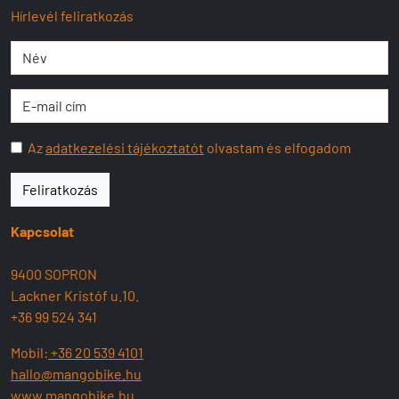
Hírlevél feliratkozás
Az
adatkezelési tájékoztatót
olvastam és elfogadom
Feliratkozás
Kapcsolat
9400 SOPRON
Lackner Kristóf u.10.
+36 99 524 341
Mobil:
+36 20 539 4101
hallo@mangobike.hu
www.mangobike.hu