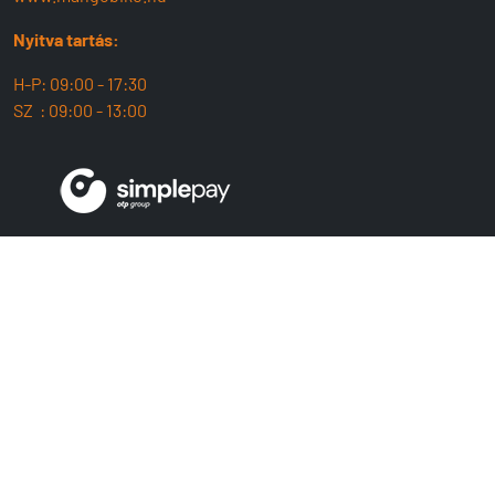
Nyitva tartás:
H-P: 09:00 - 17:30
SZ : 09:00 - 13:00
MangoBike
Üzlet
Team
ÁSZF
Adatvédelem
Cofidis