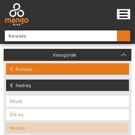
Kategóriák
Ruházat
Nadrág
Rövid
3/4-es
Hosszú