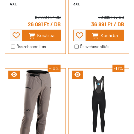
4XL
3XL
28 990 Ft
/ DB
40 990 Ft
/ DB
26 091 Ft
/ DB
36 891 Ft
/ DB
Kosárba
Kosárba
Összehasonlítás
Összehasonlítás
-10%
-11%