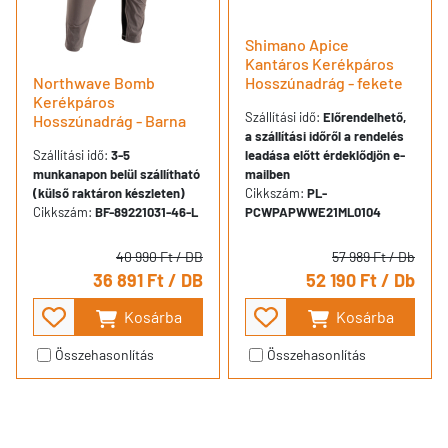
Shimano Apice
Kantáros Kerékpáros
Northwave Bomb
Hosszúnadrág - fekete
Kerékpáros
Szállítási idő:
Előrendelhető,
Hosszúnadrág - Barna
a szállítási időről a rendelés
Szállítási idő:
3-5
leadása előtt érdeklődjön e-
munkanapon belül szállítható
mailben
(külső raktáron készleten)
Cikkszám:
PL-
Cikkszám:
BF-89221031-46-L
PCWPAPWWE21ML0104
40 990 Ft
/ DB
57 989 Ft
/ Db
36 891 Ft
/ DB
52 190 Ft
/ Db
Kosárba
Kosárba
Összehasonlítás
Összehasonlítás