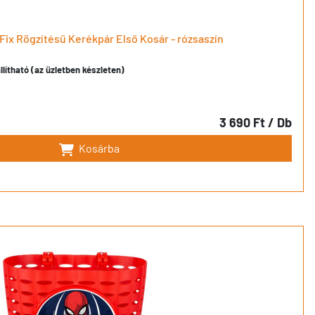
Fix Rögzítésű Kerékpár Első Kosár - rózsaszín
llítható (az üzletben készleten)
3 690 Ft
/ Db
Kosárba