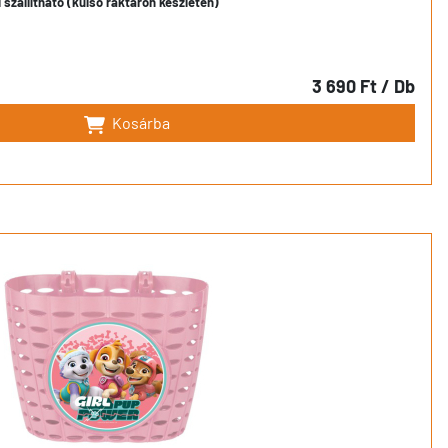
szállítható (külső raktáron készleten)
3 690 Ft
/ Db
Kosárba