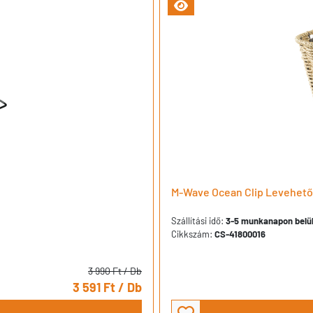
M-Wave Ocean Clip Levehető
Szállítási idő:
3-5 munkanapon belül 
Cikkszám:
CS-41800016
3 990 Ft
/ Db
3 591 Ft
/ Db