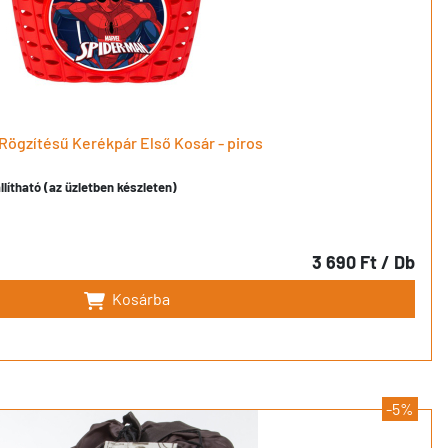
Rögzítésű Kerékpár Első Kosár - piros
llítható (az üzletben készleten)
3 690 Ft
/ Db
Kosárba
-5%