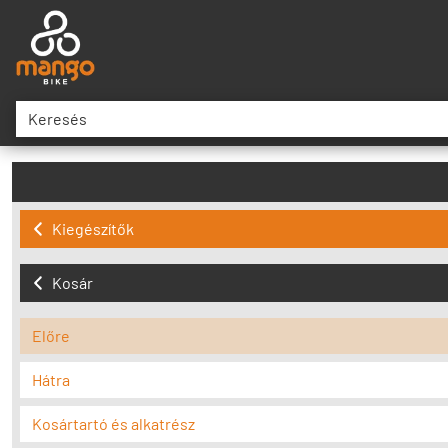
Kiegészítők
Kosár
Előre
Hátra
Kosártartó és alkatrész