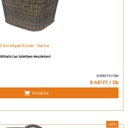
ő Kerékpár Kosár - barna
llítható (az üzletben készleten)
9 990 Ft
/ Db
9 491 Ft
/ Db
Kosárba
-10%