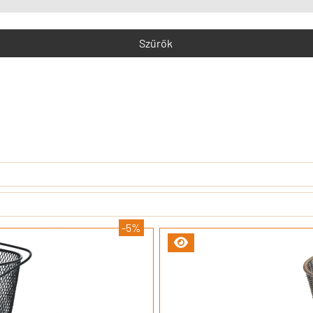
Szűrők
-5%