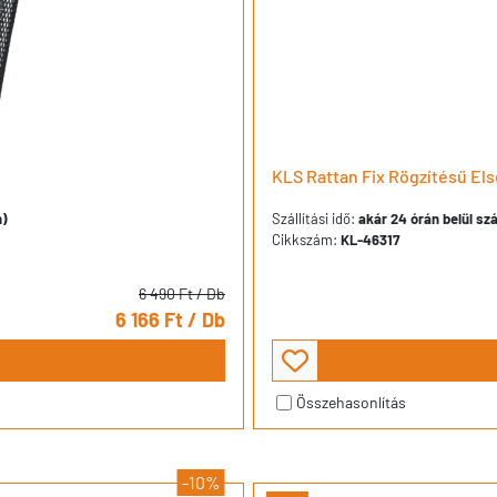
KLS Rattan Fix Rögzítésű Els
n)
Szállítási idő:
akár 24 órán belül szá
Cikkszám:
KL-46317
6 490 Ft
/ Db
6 166 Ft
/ Db
Összehasonlítás
-10%