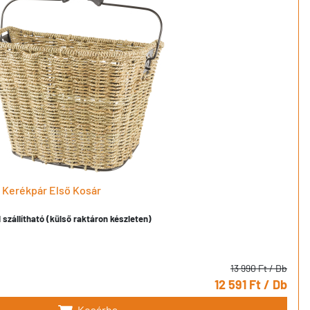
 Kerékpár Első Kosár
szállítható (külső raktáron készleten)
13 990 Ft
/ Db
12 591 Ft
/ Db
Kosárba