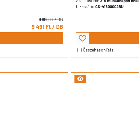
Szállítási idő:
3-5 munkanapon belül 
Cikkszám:
CS-41800002BU
9 990 Ft
/ DB
9 491 Ft
/ DB
Összehasonlítás