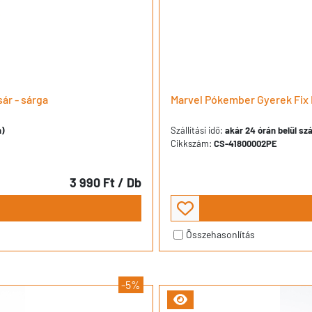
ár - sárga
Marvel Pókember Gyerek Fix 
n)
Szállítási idő:
akár 24 órán belül szá
Cikkszám:
CS-41800002PE
3 990 Ft
/ Db
Összehasonlítás
-5%