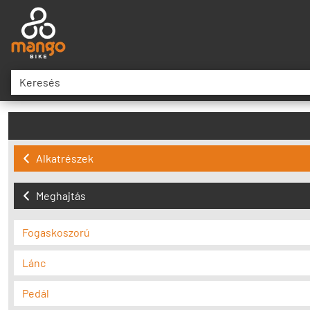
Alkatrészek
Meghajtás
Fogaskoszorú
Lánc
Pedál