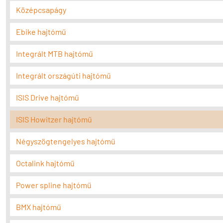
Középcsapágy
Ebike hajtómű
Integrált MTB hajtómű
Integrált országúti hajtómű
ISIS Drive hajtómű
ISIS Howitzer hajtómű
Négyszögtengelyes hajtómű
Octalink hajtómű
Power spline hajtómű
BMX hajtómű