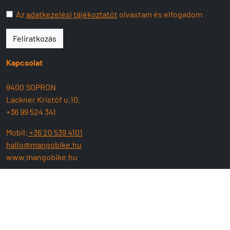
Az
adatkezelési tájékoztatót
olvastam és elfogadom
Feliratkozás
Kapcsolat
9400 SOPRON
Lackner Kristóf u.10.
+36 99 524 341
Mobil:
+36 20 539 4101
hallo@mangobike.hu
www.mangobike.hu
Nyitva tartás:
H-P: 09:00 - 17:30
SZ : 09:00 - 13:00