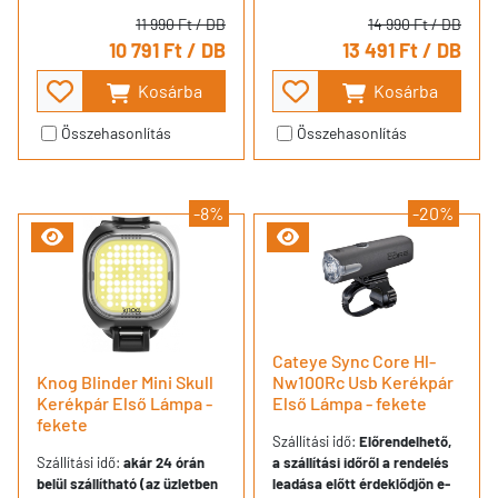
11 990 Ft
/ DB
14 990 Ft
/ DB
10 791 Ft
/ DB
13 491 Ft
/ DB
Kosárba
Kosárba
Összehasonlítás
Összehasonlítás
-8%
-20%
Cateye Sync Core Hl-
Knog Blinder Mini Skull
Nw100Rc Usb Kerékpár
Kerékpár Első Lámpa -
Első Lámpa - fekete
fekete
Szállítási idő:
Előrendelhető,
Szállítási idő:
akár 24 órán
a szállítási időről a rendelés
belül szállítható (az üzletben
leadása előtt érdeklődjön e-