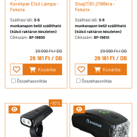
Kerékpár Első Lámpa -
Sisaj1130:j1166kra -
Fekete
Fekete
Szállítási idő:
3-5
Szállítási idő:
3-5
munkanapon belül szállítható
munkanapon belül szállítható
(külső raktáron készleten)
(külső raktáron készleten)
Cikkszám:
BF-19800
Cikkszám:
BF-19810
29 090 Ft
/ DB
29 090 Ft
/ DB
26 181 Ft
/ DB
26 181 Ft
/ DB
Kosárba
Kosárba
Összehasonlítás
Összehasonlítás
-10%