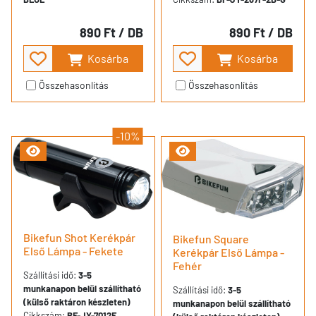
890 Ft
/ DB
890 Ft
/ DB
Kosárba
Kosárba
Összehasonlítás
Összehasonlítás
-10%
Bikefun Shot Kerékpár
Bikefun Square
Első Lámpa - Fekete
Kerékpár Első Lámpa -
Fehér
Szállítási idő:
3-5
munkanapon belül szállítható
Szállítási idő:
3-5
(külső raktáron készleten)
munkanapon belül szállítható
Cikkszám:
BF-JY-7012F