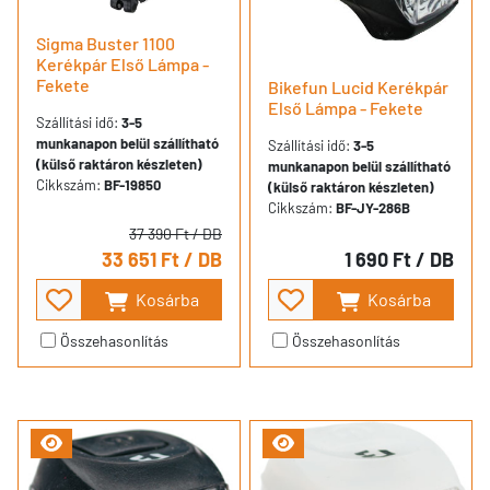
Sigma Buster 1100
Kerékpár Első Lámpa -
Fekete
Bikefun Lucid Kerékpár
Első Lámpa - Fekete
Szállítási idő:
3-5
munkanapon belül szállítható
Szállítási idő:
3-5
(külső raktáron készleten)
munkanapon belül szállítható
Cikkszám:
BF-19850
(külső raktáron készleten)
Cikkszám:
BF-JY-286B
37 390 Ft
/ DB
33 651 Ft
/ DB
1 690 Ft
/ DB
Kosárba
Kosárba
Összehasonlítás
Összehasonlítás