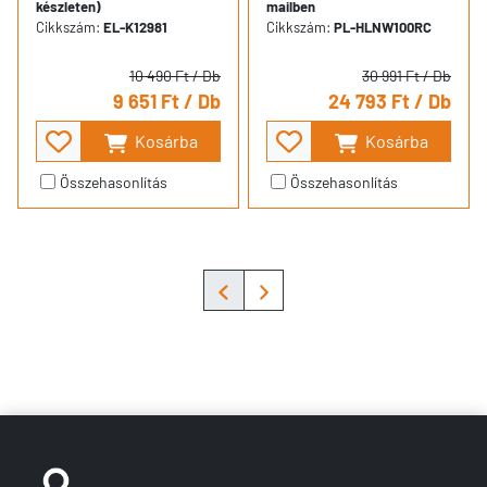
készleten)
mailben
Cikkszám:
EL-K12981
Cikkszám:
PL-HLNW100RC
10 490 Ft
/ Db
30 991 Ft
/ Db
9 651 Ft
/ Db
24 793 Ft
/ Db
Kosárba
Kosárba
Összehasonlítás
Összehasonlítás