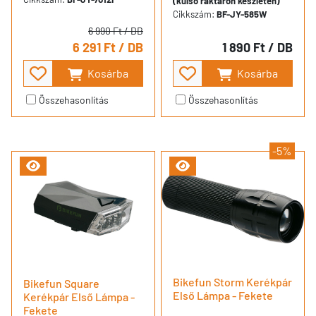
(külső raktáron készleten)
Cikkszám:
BF-JY-585W
6 990 Ft
/ DB
6 291 Ft
/ DB
1 890 Ft
/ DB
Kosárba
Kosárba
Összehasonlítás
Összehasonlítás
-5%
Bikefun Storm Kerékpár
Bikefun Square
Első Lámpa - Fekete
Kerékpár Első Lámpa -
Fekete