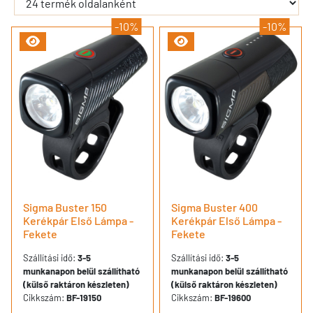
-10%
-10%
Sigma Buster 150
Sigma Buster 400
Kerékpár Első Lámpa -
Kerékpár Első Lámpa -
Fekete
Fekete
Szállítási idő:
3-5
Szállítási idő:
3-5
munkanapon belül szállítható
munkanapon belül szállítható
(külső raktáron készleten)
(külső raktáron készleten)
Cikkszám:
BF-19150
Cikkszám:
BF-19600