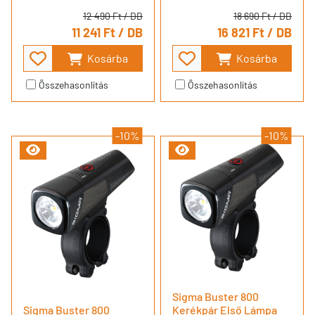
12 490 Ft
/ DB
18 690 Ft
/ DB
11 241 Ft
/ DB
16 821 Ft
/ DB
Kosárba
Kosárba
Összehasonlítás
Összehasonlítás
-10%
-10%
Sigma Buster 800
Sigma Buster 800
Kerékpár Első Lámpa