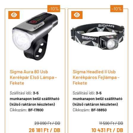
-10%
-10%
Sigma Aura 80 Usb
Sigma Headled Ii Usb
Kerékpár Első Lámpa -
Kerékpáros Fejlámpa -
Fekete
Fekete
Szállítási idő:
3-5
Szállítási idő:
3-5
munkanapon belül szállítható
munkanapon belül szállítható
(külső raktáron készleten)
(külső raktáron készleten)
Cikkszám:
BF-17800
Cikkszám:
BF-18850
29 090 Ft
/ DB
11 590 Ft
/ DB
26 181 Ft
/ DB
10 431 Ft
/ DB