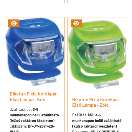
Bikefun Pixie Kerékpár
Első Lámpa - Kék
Bikefun Pixie Kerékpár
Első Lámpa - Zöld
Szállítási idő:
3-5
munkanapon belül szállítható
Szállítási idő:
3-5
(külső raktáron készleten)
munkanapon belül szállítható
Cikkszám:
BF-JY-267F-2B-
(külső raktáron készleten)
BLUE
Cikkszám:
BF-JY-267F-2B-G