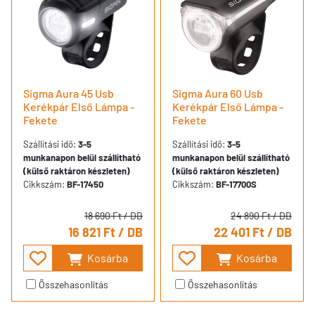
Sigma Aura 45 Usb
Sigma Aura 60 Usb
Kerékpár Első Lámpa -
Kerékpár Első Lámpa -
Fekete
Fekete
Szállítási idő:
3-5
Szállítási idő:
3-5
munkanapon belül szállítható
munkanapon belül szállítható
(külső raktáron készleten)
(külső raktáron készleten)
Cikkszám:
BF-17450
Cikkszám:
BF-17700S
18 690 Ft
/ DB
24 890 Ft
/ DB
16 821 Ft
/ DB
22 401 Ft
/ DB
Kosárba
Kosárba
Összehasonlítás
Összehasonlítás