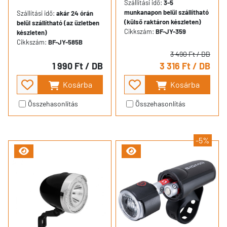
Szállítási idő:
3-5
munkanapon belül szállítható
Szállítási idő:
akár 24 órán
(külső raktáron készleten)
belül szállítható (az üzletben
Cikkszám:
BF-JY-359
készleten)
Cikkszám:
BF-JY-585B
3 490 Ft
/ DB
1 990 Ft
/ DB
3 316 Ft
/ DB
Kosárba
Kosárba
Összehasonlítás
Összehasonlítás
-5%