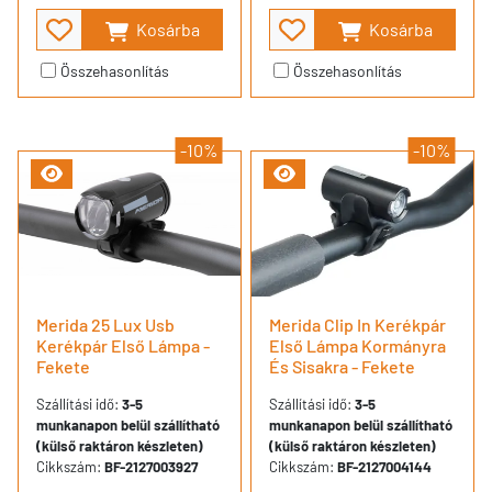
Kosárba
Kosárba
Összehasonlítás
Összehasonlítás
-10%
-10%
Merida 25 Lux Usb
Merida Clip In Kerékpár
Kerékpár Első Lámpa -
Első Lámpa Kormányra
Fekete
És Sisakra - Fekete
Szállítási idő:
3-5
Szállítási idő:
3-5
munkanapon belül szállítható
munkanapon belül szállítható
(külső raktáron készleten)
(külső raktáron készleten)
Cikkszám:
BF-2127003927
Cikkszám:
BF-2127004144