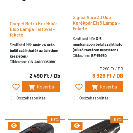
Sigma Aura 30 Usb
Kerékpár Első Lámpa -
Csepel Retro Kerékpár
Fekete
Első Lámpa Tartóval -
fekete
Szállítási idő:
3-5
munkanapon belül szállítható
Szállítási idő:
akár 24 órán
(külső raktáron készleten)
belül szállítható (az üzletben
Cikkszám:
BF-15950
készleten)
Cikkszám:
CS-44100030BK
7 290 Ft
/ DB
2 490 Ft
/ Db
6 926 Ft
/ DB
Kosárba
Kosárba
Összehasonlítás
Összehasonlítás
-10%
-10%