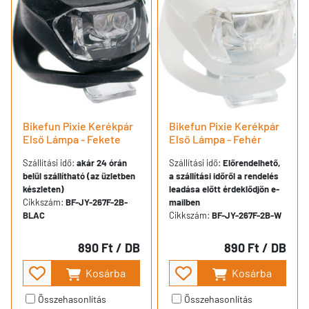
Bikefun Pixie Kerékpár
Bikefun Pixie Kerékpár
Első Lámpa - Fekete
Első Lámpa - Fehér
Szállítási idő:
akár 24 órán
Szállítási idő:
Előrendelhető,
belül szállítható (az üzletben
a szállítási időről a rendelés
készleten)
leadása előtt érdeklődjön e-
Cikkszám:
BF-JY-267F-2B-
mailben
BLAC
Cikkszám:
BF-JY-267F-2B-W
890 Ft
/ DB
890 Ft
/ DB
Kosárba
Kosárba
Összehasonlítás
Összehasonlítás