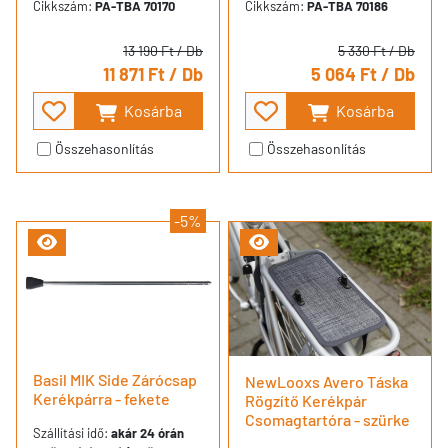
Cikkszám:
PA-TBA 70170
Cikkszám:
PA-TBA 70186
13 190 Ft
/ Db
5 330 Ft
/ Db
11 871 Ft
/ Db
5 064 Ft
/ Db
Kosárba
Kosárba
Összehasonlítás
Összehasonlítás
-5%
Basil MIK Side Zárócsap
NewLooxs Avero Táska
Kerékpárra - fekete
Rögzítő Kerékpár
Csomagtartóra - szürke
Szállítási idő:
akár 24 órán