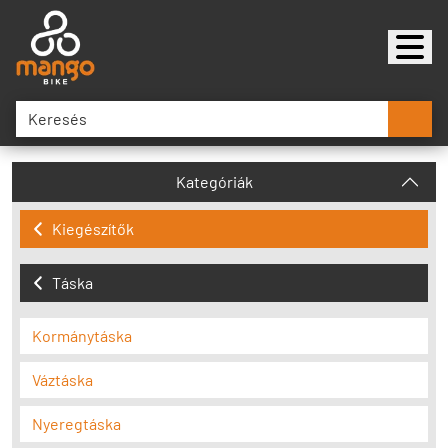
Kategóriák
Kiegészítők
Táska
Kormánytáska
Váztáska
Nyeregtáska