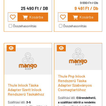
9 990 Ft
/ Db
25 490 Ft
/ DB
9 491 Ft
/ Db
Kosárba
Kosárba
Összehasonlítás
Összehasonlítás
Thule Pnp Inlock
Rendszerű Táska
Thule Inlock Táska
Adapter Szabványos
Adapter Szett Inlock
Csomagtartóhoz
Rendszerű Táskákhoz
Szállítási idő:
Előrendelhető,
Szállítási idő:
3-5
a szállítási időről a rendelés