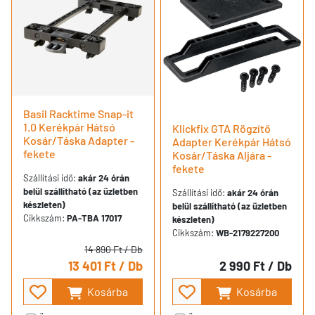
Basil Racktime Snap-it
1.0 Kerékpár Hátsó
Klickfix GTA Rögzítő
Kosár/Táska Adapter -
Adapter Kerékpár Hátsó
fekete
Kosár/Táska Aljára -
fekete
Szállítási idő:
akár 24 órán
belül szállítható (az üzletben
Szállítási idő:
akár 24 órán
készleten)
belül szállítható (az üzletben
Cikkszám:
PA-TBA 17017
készleten)
Cikkszám:
WB-2179227200
14 890 Ft
/ Db
13 401 Ft
/ Db
2 990 Ft
/ Db
Kosárba
Kosárba