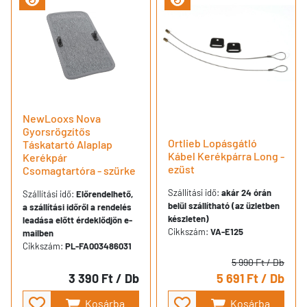
NewLooxs Nova
Gyorsrögzítős
Ortlieb Lopásgátló
Táskatartó Alaplap
Kábel Kerékpárra Long -
Kerékpár
ezüst
Csomagtartóra - szürke
Szállítási idő:
akár 24 órán
Szállítási idő:
Előrendelhető,
belül szállítható (az üzletben
a szállítási időről a rendelés
készleten)
leadása előtt érdeklődjön e-
Cikkszám:
VA-E125
mailben
Cikkszám:
PL-FA003486031
5 990 Ft
/ Db
3 390 Ft
/ Db
5 691 Ft
/ Db
Kosárba
Kosárba