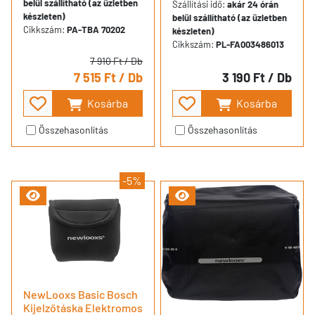
belül szállítható (az üzletben
Szállítási idő:
akár 24 órán
készleten)
belül szállítható (az üzletben
Cikkszám:
PA-TBA 70202
készleten)
Cikkszám:
PL-FA003486013
7 910 Ft
/ Db
7 515 Ft
/ Db
3 190 Ft
/ Db
Kosárba
Kosárba
Összehasonlítás
Összehasonlítás
-5%
NewLooxs Basic Bosch
Kijelzőtáska Elektromos