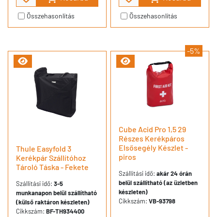
Összehasonlítás
Összehasonlítás
-5%
Cube Acid Pro 1,5 29
Részes Kerékpáros
Elsősegély Készlet -
Thule Easyfold 3
piros
Kerékpár Szállítóhoz
Tároló Táska - Fekete
Szállítási idő:
akár 24 órán
belül szállítható (az üzletben
Szállítási idő:
3-5
készleten)
munkanapon belül szállítható
Cikkszám:
VB-93798
(külső raktáron készleten)
Cikkszám:
BF-TH934400