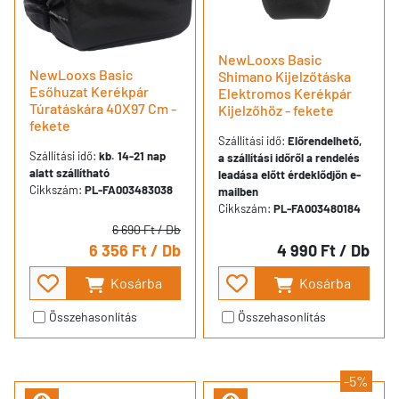
NewLooxs Basic
NewLooxs Basic
Shimano Kijelzőtáska
Esőhuzat Kerékpár
Elektromos Kerékpár
Túratáskára 40X97 Cm -
Kijelzőhöz - fekete
fekete
Szállítási idő:
Előrendelhető,
Szállítási idő:
kb. 14-21 nap
a szállítási időről a rendelés
alatt szállítható
leadása előtt érdeklődjön e-
Cikkszám:
PL-FA003483038
mailben
Cikkszám:
PL-FA003480184
6 690 Ft
/ Db
6 356 Ft
/ Db
4 990 Ft
/ Db
Kosárba
Kosárba
Összehasonlítás
Összehasonlítás
-5%