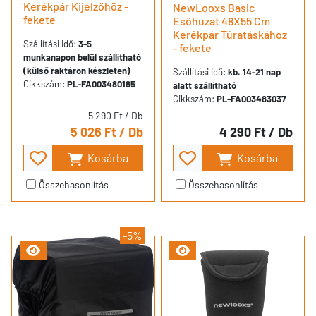
Kerékpár Kijelzőhöz -
NewLooxs Basic
fekete
Esőhuzat 48X55 Cm
Kerékpár Túratáskához
Szállítási idő:
3-5
- fekete
munkanapon belül szállítható
(külső raktáron készleten)
Szállítási idő:
kb. 14-21 nap
Cikkszám:
PL-FA003480185
alatt szállítható
Cikkszám:
PL-FA003483037
5 290 Ft
/ Db
5 026 Ft
/ Db
4 290 Ft
/ Db
Kosárba
Kosárba
Összehasonlítás
Összehasonlítás
-5%