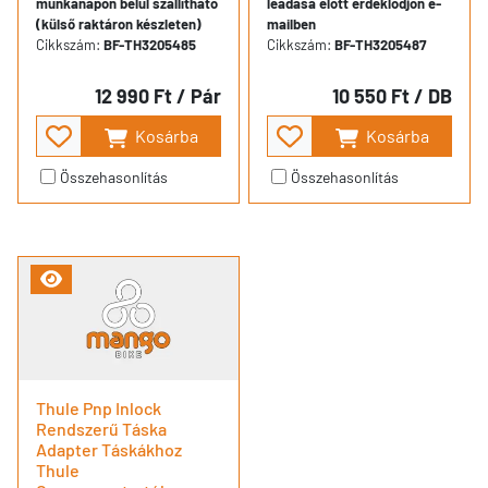
munkanapon belül szállítható
leadása előtt érdeklődjön e-
(külső raktáron készleten)
mailben
Cikkszám:
BF-TH3205485
Cikkszám:
BF-TH3205487
12 990 Ft
/ Pár
10 550 Ft
/ DB
Kosárba
Kosárba
Összehasonlítás
Összehasonlítás
Thule Pnp Inlock
Rendszerű Táska
Adapter Táskákhoz
Thule