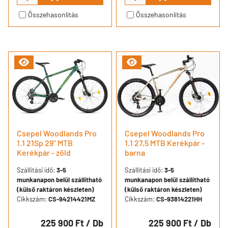
Összehasonlítás
Összehasonlítás
Csepel Woodlands Pro
Csepel Woodlands Pro
1.1 21Sp 29" MTB
1.1 27,5 MTB Kerékpár -
Kerékpár - zöld
barna
Szállítási idő:
3-5
Szállítási idő:
3-5
munkanapon belül szállítható
munkanapon belül szállítható
(külső raktáron készleten)
(külső raktáron készleten)
Cikkszám:
CS-94214421MZ
Cikkszám:
CS-93814221HH
225 900 Ft
/ Db
225 900 Ft
/ Db