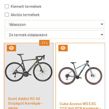
Kiemelt termékek
Akciós termékek
- - filter_submit - -
-31%
Scott Addict RC 40
Országúti Kerékpár -
Cube Access WS EXC
sárga
27.5" Női MTB Kerékpár -