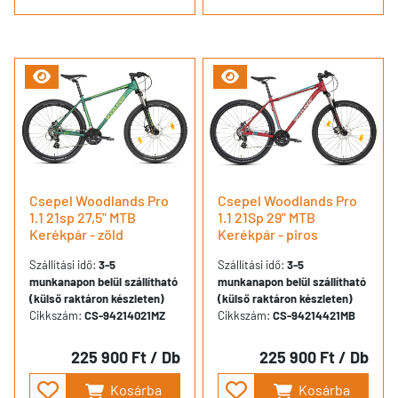
Csepel Woodlands Pro
Csepel Woodlands Pro
1.1 21sp 27,5" MTB
1.1 21Sp 29" MTB
Kerékpár - zöld
Kerékpár - piros
Szállítási idő:
3-5
Szállítási idő:
3-5
munkanapon belül szállítható
munkanapon belül szállítható
(külső raktáron készleten)
(külső raktáron készleten)
Cikkszám:
CS-94214021MZ
Cikkszám:
CS-94214421MB
225 900 Ft
/ Db
225 900 Ft
/ Db
Kosárba
Kosárba