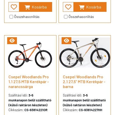
Kosárba
Kosárba
Összehasonlítás
Összehasonlítás
Csepel Woodlands Pro
Csepel Woodlands Pro
1.1 27,5 MTB Kerékpár -
2.1 27,5” MTB Kerékpár -
narancssárga
barna
Szállítási idő:
3-5
Szállítási idő:
3-5
munkanapon belül szállítható
munkanapon belül szállítható
(külső raktáron készleten)
(külső raktáron készleten)
Cikkszám:
CS-93814221OR
Cikkszám:
CS-93814227HH