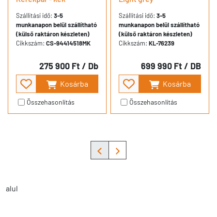
Szállítási idő:
3-5
Szállítási idő:
3-5
munkanapon belül szállítható
munkanapon belül szállítható
(külső raktáron készleten)
(külső raktáron készleten)
Cikkszám:
CS-94414518MK
Cikkszám:
KL-76239
275 900 Ft
/ Db
699 990 Ft
/ DB
Kosárba
Kosárba
Összehasonlítás
Összehasonlítás
alul