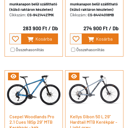
munkanapon belül szállítható
munkanapon belül szállítható
(külső raktáron készleten)
(külső raktáron készleten)
Cikkszám:
CS-94214427MK
Cikkszám:
CS-94414018MB
283 900 Ft
/ Db
274 900 Ft
/ Db
Kosárba
Kosárba
Összehasonlítás
Összehasonlítás
Csepel Woodlands Pro
Kellys Gibon 50 L 29"
2.1 Cues 18Sp 29" MTB
Hardtail MTB Kerékpár -
Kerékpár - kék
Light grey