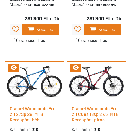
Cikkszám:
CS-93814227OR
Cikkszám:
CS-94214227MZ
281 900 Ft
/ Db
281 900 Ft
/ Db
Kosárba
Kosárba
Összehasonlítás
Összehasonlítás
Csepel Woodlands Pro
Csepel Woodlands Pro
2.1 27Sp 29" MTB
2.1 Cues 18sp 27,5" MTB
Kerékpár - kék
Kerékpár - piros
Szállítási idő:
3-5
Szállítási idő:
3-5