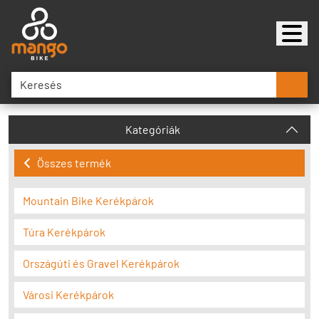
Kategóriák
Összes termék
Mountain Bike Kerékpárok
Túra Kerékpárok
Országúti és Gravel Kerékpárok
Városi Kerékpárok