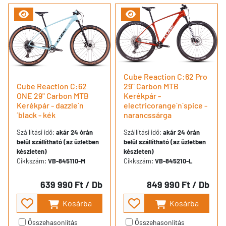
Cube Reaction C:62 Pro
Cube Reaction C:62
29" Carbon MTB
ONE 29" Carbon MTB
Kerékpár -
Kerékpár - dazzle´n
electricorange´n´spice -
´black - kék
narancssárga
Szállítási idő:
akár 24 órán
Szállítási idő:
akár 24 órán
belül szállítható (az üzletben
belül szállítható (az üzletben
készleten)
készleten)
Cikkszám:
VB-845110-M
Cikkszám:
VB-845210-L
639 990 Ft
/ Db
849 990 Ft
/ Db
Kosárba
Kosárba
Összehasonlítás
Összehasonlítás