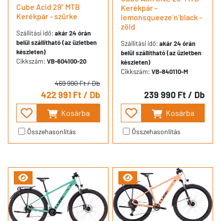
Cube Acid 29" MTB
Kerékpár -
Kerékpár - szürke
lemonsqueeze´n´black -
zöld
Szállítási idő:
akár 24 órán
belül szállítható (az üzletben
Szállítási idő:
akár 24 órán
készleten)
belül szállítható (az üzletben
Cikkszám:
VB-604100-20
készleten)
Cikkszám:
VB-840110-M
469 990 Ft
/ Db
422 991 Ft
/ Db
239 990 Ft
/ Db
Kosárba
Kosárba
Összehasonlítás
Összehasonlítás