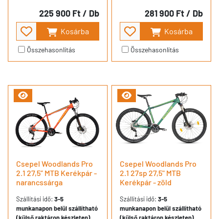
225 900 Ft
/ Db
281 900 Ft
/ Db
Kosárba
Kosárba
Összehasonlítás
Összehasonlítás
Csepel Woodlands Pro
Csepel Woodlands Pro
2.1 27,5” MTB Kerékpár -
2.1 27sp 27,5" MTB
narancssárga
Kerékpár - zöld
Szállítási idő:
3-5
Szállítási idő:
3-5
munkanapon belül szállítható
munkanapon belül szállítható
(külső raktáron készleten)
(külső raktáron készleten)