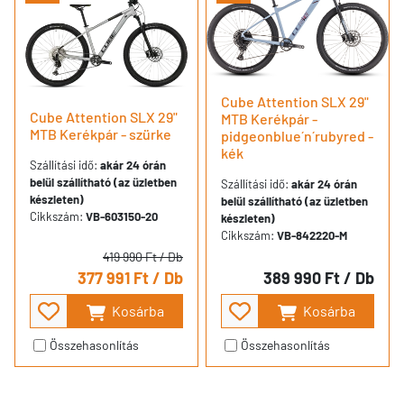
Cube Attention SLX 29"
Cube Attention SLX 29"
MTB Kerékpár -
MTB Kerékpár - szürke
pidgeonblue´n´rubyred -
kék
Szállítási idő:
akár 24 órán
belül szállítható (az üzletben
Szállítási idő:
akár 24 órán
készleten)
belül szállítható (az üzletben
Cikkszám:
VB-603150-20
készleten)
Cikkszám:
VB-842220-M
419 990 Ft
/ Db
377 991 Ft
/ Db
389 990 Ft
/ Db
Kosárba
Kosárba
Összehasonlítás
Összehasonlítás