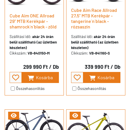
Cube Aim Race Allroad
Cube Aim ONE Allroad
27,5" MTB Kerékpár -
29" MTB Kerékpár -
tangerine´n´black -
shamrock´n´black - zöld
rózsaszín
Szállítási idő:
akár 24 órán
Szállítási idő:
akár 24 órán
belül szállítható (az üzletben
belül szállítható (az üzletben
készleten)
készleten)
Cikkszám:
VB-840150-M
Cikkszám:
VB-841160-S
299 990 Ft
/ Db
339 990 Ft
/ Db
Kosárba
Kosárba
Összehasonlítás
Összehasonlítás