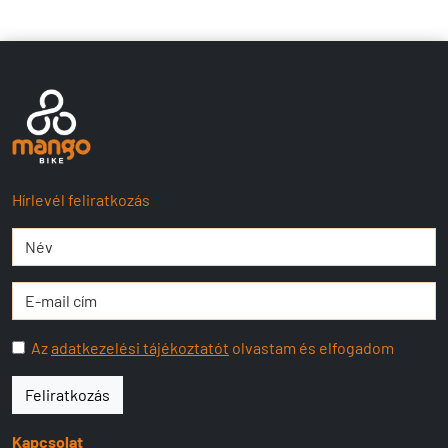
Hírlevél feliratkozás
Az
adatkezelési tájékoztatót
olvastam és elfogadom
Feliratkozás
Kapcsolat