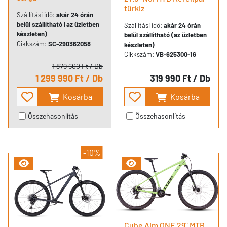
türkiz
Szállítási idő:
akár 24 órán
belül szállítható (az üzletben
Szállítási idő:
akár 24 órán
készleten)
belül szállítható (az üzletben
Cikkszám:
SC-290362058
készleten)
Cikkszám:
VB-625300-16
1 879 600 Ft
/ Db
1 299 990 Ft
/ Db
319 990 Ft
/ Db
Kosárba
Kosárba
Összehasonlítás
Összehasonlítás
-10%
Cube Aim ONE 29" MTB