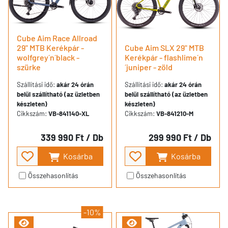
Cube Aim Race Allroad
29" MTB Kerékpár -
Cube Aim SLX 29" MTB
wolfgrey´n´black -
Kerékpár - flashlime´n
szürke
´juniper - zöld
Szállítási idő:
akár 24 órán
Szállítási idő:
akár 24 órán
belül szállítható (az üzletben
belül szállítható (az üzletben
készleten)
készleten)
Cikkszám:
VB-841140-XL
Cikkszám:
VB-841210-M
339 990 Ft
/ Db
299 990 Ft
/ Db
Kosárba
Kosárba
Összehasonlítás
Összehasonlítás
-10%