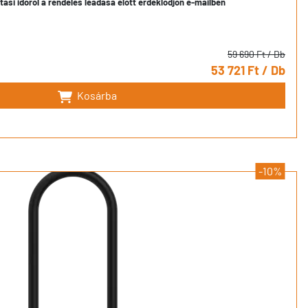
ítási időről a rendelés leadása előtt érdeklődjön e-mailben
59 690 Ft
/ Db
53 721 Ft
/ Db
Kosárba
-10%