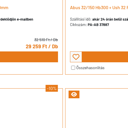
30mm
Abus 32/150 Hb300 + Ush 32 
érdeklődjön e-mailben
Szállítási idő:
akár 24 órán belül szá
Cikkszám:
PA-AB 37887
32 510 Ft
/ Db
29 259 Ft
/ Db
Összehasonlítás
-10%