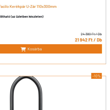
Facilo Kerékpár U-Zár 110x300mm
llítható (az üzletben készleten)
24 380 Ft
/ Db
21 942 Ft
/ Db
Kosárba
-10%