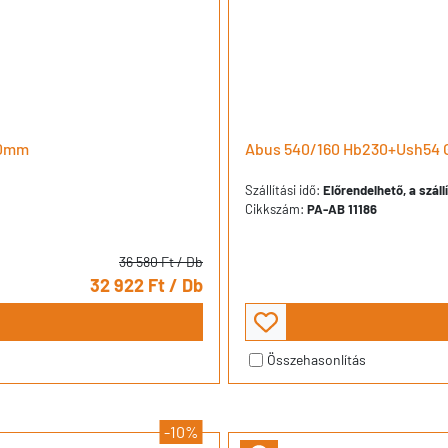
00mm
Abus 540/160 Hb230+Ush54 G
Szállítási idő:
Előrendelhető, a száll
Cikkszám:
PA-AB 11186
36 580 Ft
/ Db
32 922 Ft
/ Db
Összehasonlítás
-10%