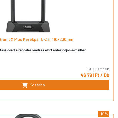
ranit X Plus Kerékpár U-Zár 110x230mm
ítási időről a rendelés leadása előtt érdeklődjön e-mailben
51 990 Ft
/ Db
46 791 Ft
/ Db
Kosárba
-10%