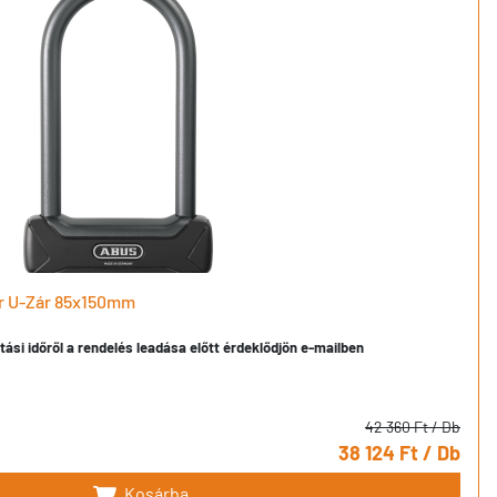
r U-Zár 85x150mm
ítási időről a rendelés leadása előtt érdeklődjön e-mailben
42 360 Ft
/ Db
38 124 Ft
/ Db
Kosárba