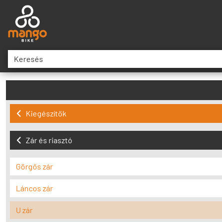
Kiegészítők
Zár és riasztó
Görgős zár
Láncos zár
U zár