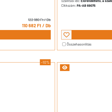
Szállítási idő:
Előrendelhető, a száll
Cikkszám:
PA-AB 69075
122 980 Ft
/ Db
110 682 Ft
/ Db
Összehasonlítás
-10%