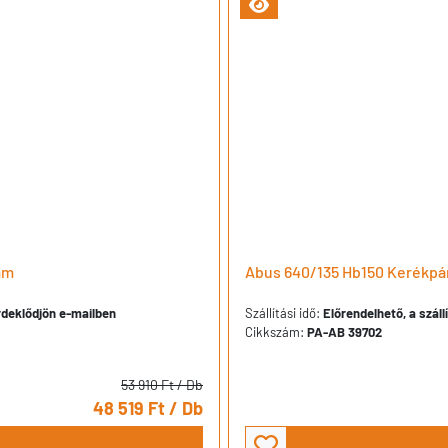
mm
Abus 640/135 Hb150 Kerékpá
érdeklődjön e-mailben
Szállítási idő:
Előrendelhető, a száll
Cikkszám:
PA-AB 39702
53 910 Ft
/ Db
48 519 Ft
/ Db