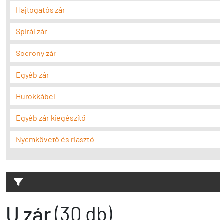
Hajtogatós zár
Spirál zár
Sodrony zár
Egyéb zár
Hurokkábel
Egyéb zár kiegészítő
Nyomkövető és riasztó
U zár
(30 db)