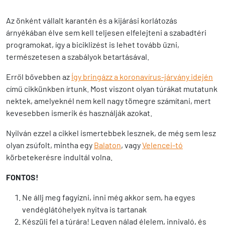
Az önként vállalt karantén és a kijárási korlátozás
árnyékában élve sem kell teljesen elfelejteni a szabadtéri
programokat, így a biciklizést is lehet tovább űzni,
természetesen a szabályok betartásával.
Erről bővebben az
Így bringázz a koronavírus-járvány idején
című cikkünkben írtunk. Most viszont olyan túrákat mutatunk
nektek, amelyeknél nem kell nagy tömegre számítani, mert
kevesebben ismerik és használják azokat.
Nyilván ezzel a cikkel ismertebbek lesznek, de még sem lesz
olyan zsúfolt, mintha egy
Balaton
, vagy
Velencei-tó
körbetekerésre indultál volna.
FONTOS!
Ne állj meg fagyizni, inni még akkor sem, ha egyes
vendéglátóhelyek nyitva is tartanak
Készülj fel a túrára! Legyen nálad élelem, innivaló, és