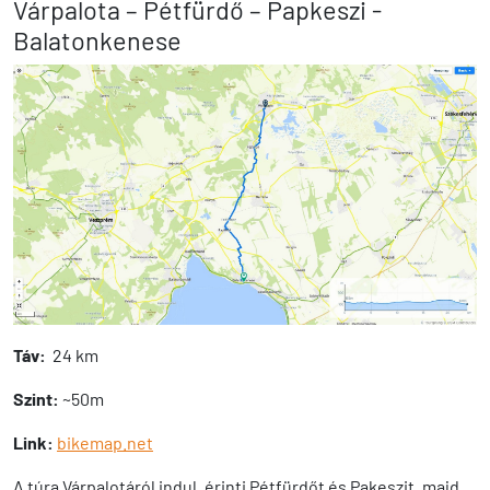
Várpalota – Pétfürdő – Papkeszi -
Balatonkenese
Táv:
24 km
Szint:
~50m
Link:
bikemap.net
A túra Várpalotáról indul, érinti Pétfürdőt és Pakeszit, majd