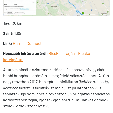
Táv:
36 km
Szint:
130m
Link:
Garmin Connect
Hosszabb leírás a túráról:
Bicske – Tarján – Bicske
kerékpárút
A túra minimális szintemelkedéssel és hosszal bír, így akár
hobbi bringások számára is megfelelő választás lehet. A túra
nagy részében 2017-ben épített bicikliúton
(kellően széles, így
karantén idejére is ideális)
visz majd. Ezt jól láthatóan ki is
táblázzák, így nem lehet eltéveszteni. A bringázás csodálatos
környezetben zajlik, így csak ajánlani tudjuk - lankás dombok,
szőlők, erdők szegélyezik.