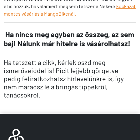
el is hozzuk, ha valamiért mégsem tetszene Neked:
kockázat
mentes vásárlás a MangoBikenál.
Ha nincs meg egyben az összeg, az sem
baj! Nálunk már hitelre is vásárolhatsz!
Ha tetszett a cikk, kérlek oszd meg
ismerőseiddel is! Picit lejjebb görgetve
pedig feliratkozhatsz hírlevelünkre is, így
nem maradsz le a bringás tippekről,
tanácsokról.