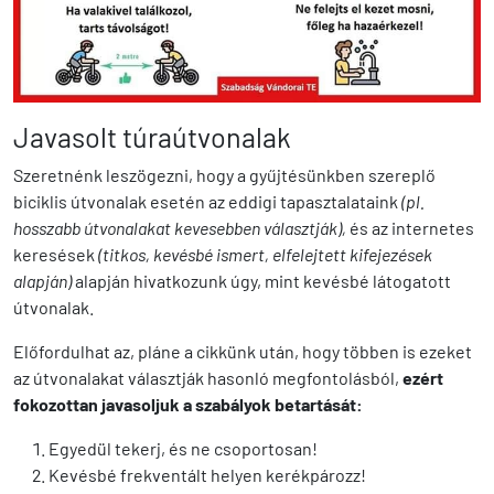
Javasolt túraútvonalak
Szeretnénk leszögezni, hogy a gyűjtésünkben szereplő
biciklis útvonalak esetén az eddigi tapasztalataink
(pl.
hosszabb útvonalakat kevesebben választják),
és az internetes
keresések
(titkos, kevésbé ismert, elfelejtett kifejezések
alapján)
alapján hivatkozunk úgy, mint kevésbé látogatott
útvonalak.
Előfordulhat az, pláne a cikkünk után, hogy többen is ezeket
az útvonalakat választják hasonló megfontolásból,
ezért
fokozottan javasoljuk a szabályok betartását:
Egyedül tekerj, és ne csoportosan!
Kevésbé frekventált helyen kerékpározz!