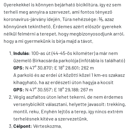
Gyerekekkel is könnyen bejárható biciklitúra, így ez sem
terheli meg annyira a szervezet, ami fontos tényező
koronavírus-járvány idején. Túra nehézsége: ⅖, azaz
könnyűnek tekinthető. Érdemes azért először gyerekek
nélkül felmérni a terepet, hogy megbizonyosodjunk arról,
hogy a mi gyermekünk is bírja majd a távot.
Indulás
: 100-as út (44-45-ös kilométer) a már nem
üzemelő Birkacsárda parkolója (infótábla is található)
GPS:
N 47° 30,870'; E 18° 28,601; 262 m
A parkoló és az erdei út közötti közel 1 km-es szakasz
kihagyható, ha az erdészeti úton hagyja a kocsit
GPS:
N 47° 30,557'; E 18° 29,188; 267 m
Végig aszfaltos úton lehet tekerni, de nem érdemes
versenybiciklit választani, helyette javasolt: trekking,
montil, reku. Enyhén lejtős a terep, így nincs extrém
terhelésnek kitéve a szervezetünk.
Célpont:
Vérteskozma.