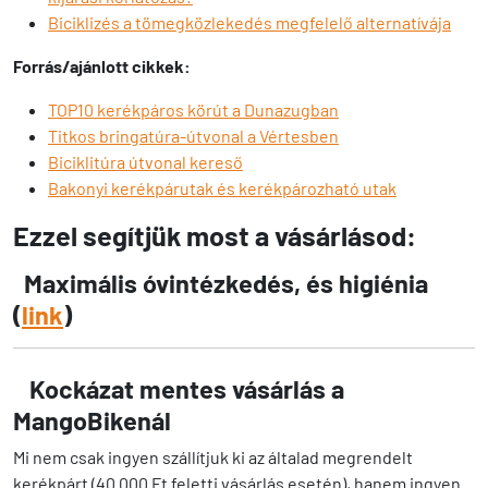
Biciklizés a tömegközlekedés megfelelő alternatívája
Forrás/ajánlott cikkek:
TOP10 kerékpáros körút a Dunazugban
Titkos bringatúra-útvonal a Vértesben
Biciklitúra útvonal kereső
Bakonyi kerékpárutak és kerékpározható utak
Ezzel segítjük most a vásárlásod:
Maximális óvintézkedés, és higiénia
(
link
)
Kockázat mentes vásárlás a
MangoBikenál
Mi nem csak ingyen szállítjuk ki az általad megrendelt
kerékpárt (40 000 Ft feletti vásárlás esetén), hanem ingyen