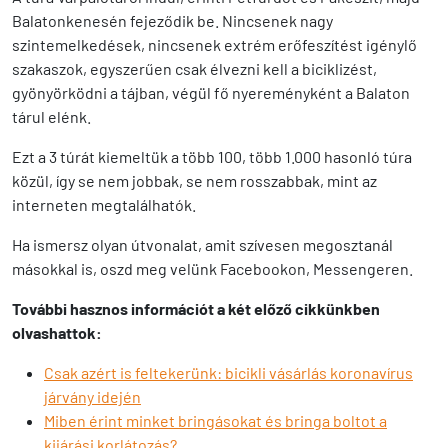
Balatonkenesén fejeződik be. Nincsenek nagy
szintemelkedések, nincsenek extrém erőfeszítést igénylő
szakaszok, egyszerűen csak élvezni kell a biciklizést,
gyönyörködni a tájban, végül fő nyereményként a Balaton
tárul elénk.
Ezt a 3 túrát kiemeltük a több 100, több 1.000 hasonló túra
közül, így se nem jobbak, se nem rosszabbak, mint az
interneten megtalálhatók.
Ha ismersz olyan útvonalat, amit szívesen megosztanál
másokkal is, oszd meg velünk Facebookon, Messengeren.
További hasznos információt a két előző cikkünkben
olvashattok:
Csak azért is feltekerünk: bicikli vásárlás koronavírus
járvány idején
Miben érint minket bringásokat és bringa boltot a
kijárási korlátozás?