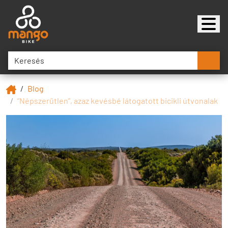
Blog
“Népszerűtlen”, azaz kevésbé látogatott bicikli útvonalak