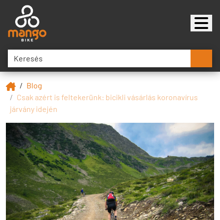
Blog
Csak azért is feltekerünk: bicikli vásárlás koronavírus
járvány idején