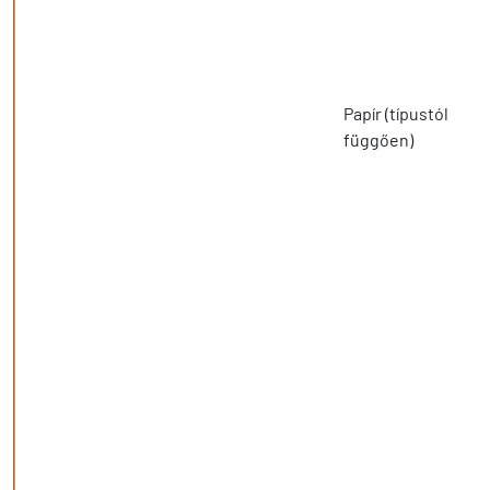
Papír (típustól
függően)