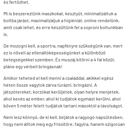
és fertőzhet.
Mi is beszereztünk maszkokat, kesztyűt, minimalizáltuk a
boltba járást, maximalizáljuk a higiéniát, online rendelünk,
amit csak lehet, és erre készültünk fel a soproni boltunkban
is.
De mozogni kell, a sportra, napfényre szükségünk van, mert
ez is növeli az ellenállóképességünket a különböző
betegségekkel szemben. És muszáj kitörni a 4 fal közül,
pláne egy vérbeli bringásnak!
Amikor teheted el kell menni a családdal, akikkel egész
héten össze vagytok zárva túrázni, bringázni. A
játszótereket, korzókat kerüljétek, olyan helyre menjetek,
ahol kevés az ember, ahol ki tudjátok egymást kerülni, ahol
bőven 5 méter felett tudjátok tartani másoktól a távolságot.
Nem lesz könnyű, de ki kell, bírjátok a ragyogó napsütésben,
hogy nem álltok meg egy frissítőre, fagyira, hanem szigorúan