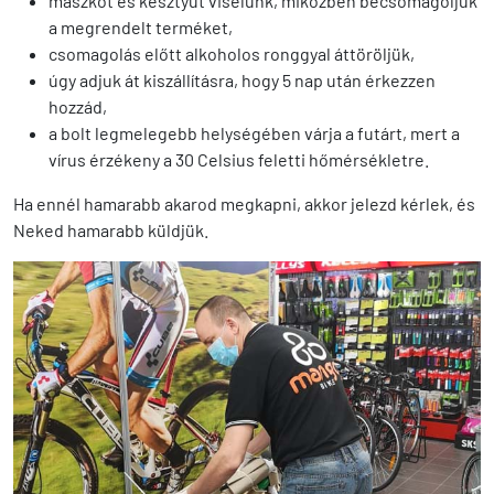
maszkot és kesztyűt viselünk, miközben becsomagoljuk
a megrendelt terméket,
csomagolás előtt alkoholos ronggyal áttöröljük,
úgy adjuk át kiszállításra, hogy 5 nap után érkezzen
hozzád,
a bolt legmelegebb helységében várja a futárt, mert a
vírus érzékeny a 30 Celsius feletti hőmérsékletre.
Ha ennél hamarabb akarod megkapni, akkor jelezd kérlek, és
Neked hamarabb küldjük.