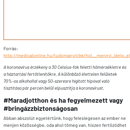
Forrás:
http://medicalonline.hu/tudomany/cikk/hol__mennyi_ideig_e
A koronavírus érzékeny a 30 Celsius-fok feletti hőmérsékletre és
a háztartási fertőtlenítőkre. A különböző élettelen felületek
70%-os alkohollal vagy 50-szeresre hígított hipóval való
tisztítása pár percen belül elpusztítja a koronavírust.
#Maradjotthon és ha fegyelmezett vagy
#bringázzbiztonságosan
Abban abszolút egyetértünk, hogy feleslegesen az ember ne
menjen közösségbe, oda ahol tömeg van, hiszen fertőződhet