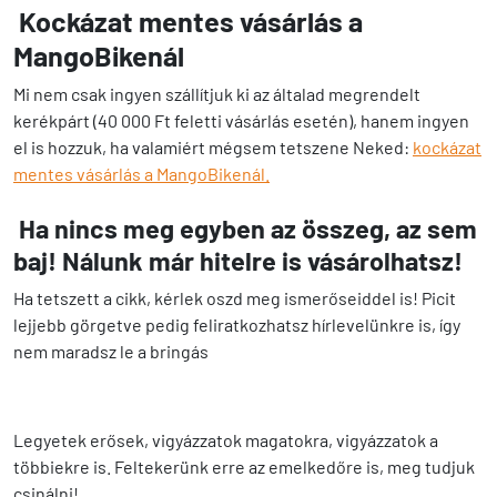
Kockázat mentes vásárlás a
MangoBikenál
Mi nem csak ingyen szállítjuk ki az általad megrendelt
kerékpárt (40 000 Ft feletti vásárlás esetén), hanem ingyen
el is hozzuk, ha valamiért mégsem tetszene Neked:
kockázat
mentes vásárlás a MangoBikenál.
Ha nincs meg egyben az összeg, az sem
baj! Nálunk már hitelre is vásárolhatsz!
Ha tetszett a cikk, kérlek oszd meg ismerőseiddel is! Picit
lejjebb görgetve pedig feliratkozhatsz hírlevelünkre is, így
nem maradsz le a bringás
Legyetek erősek, vigyázzatok magatokra, vigyázzatok a
többiekre is. Feltekerünk erre az emelkedőre is, meg tudjuk
csinálni!