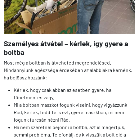
Személyes átvétel – kérlek, így gyere a
boltba
Most még a boltban is átveheted megrendelésed.
Mindannyiunk egészsége érdekében az alábbiakra kérnénk,
ha bejössz hozzánk:
Kérlek, hogy csak abban az esetben gyere, ha
tünetmentes vagy.
Mi a boltban maszkot fogunk viselni, hogy vigyázzunk
Rád, kérlek, tedd Te is ezt, gyere maszkban, mi nem
fogunk furcsán nézni Rád.
Ha nem szeretnél bejönni a boltba, azt is megértjük,
semmi probléma. Telefonálj, és kivisszük a bolt elé a