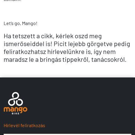
Let’s go, Mango!
Ha tetszett a cikk, kérlek oszd meg
ismerőseiddel is! Picit lejebb görgetve pedig
feliratkozhatsz hírlevelünkre is, így nem
maradsz le a bringás tippekről, tanácsokról.
Hírlevél feliratkozás