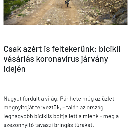
Csak azért is feltekerünk: bicikli
vásárlás koronavírus járvány
idején
Nagyot fordult a világ. Pár hete még az üzlet
megnyitóját terveztük, – talán az ország
legnagyobb biciklis boltja lett a miénk - meg a
szezonnyitó tavaszi bringás túrákat.