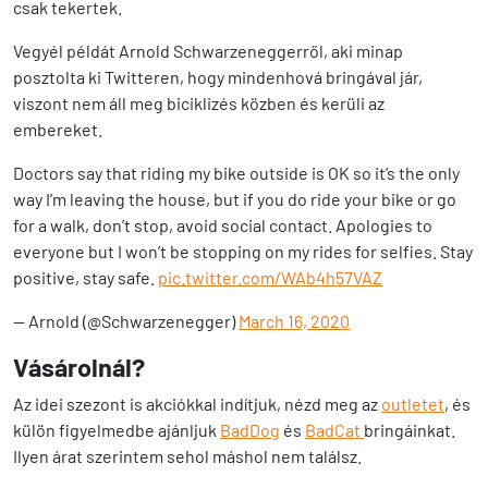
csak tekertek.
Vegyél példát Arnold Schwarzeneggerről, aki minap
posztolta ki Twitteren, hogy mindenhová bringával jár,
viszont nem áll meg biciklizés közben és kerüli az
embereket.
Doctors say that riding my bike outside is OK so it’s the only
way I’m leaving the house, but if you do ride your bike or go
for a walk, don’t stop, avoid social contact. Apologies to
everyone but I won’t be stopping on my rides for selfies. Stay
positive, stay safe.
pic.twitter.com/WAb4h57VAZ
— Arnold (@Schwarzenegger)
March 16, 2020
Vásárolnál?
Az idei szezont is akciókkal indítjuk, nézd meg az
outletet
, és
külön figyelmedbe ajánljuk
BadDog
és
BadCat
bringáinkat.
Ilyen árat szerintem sehol máshol nem találsz.