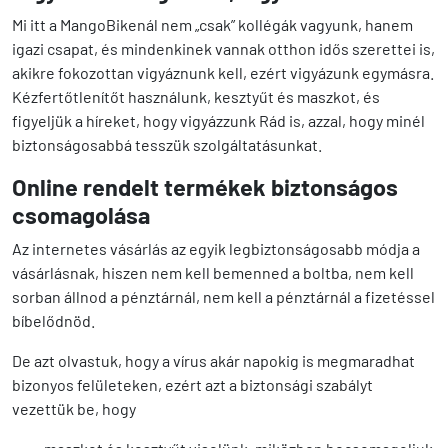
Mi itt a MangoBikenál nem „csak” kollégák vagyunk, hanem
igazi csapat, és mindenkinek vannak otthon idős szerettei is,
akikre fokozottan vigyáznunk kell, ezért vigyázunk egymásra.
Kézfertőtlenítőt használunk, kesztyűt és maszkot, és
figyeljük a híreket, hogy vigyázzunk Rád is, azzal, hogy minél
biztonságosabbá tesszük szolgáltatásunkat.
Online rendelt termékek biztonságos
csomagolása
Az internetes vásárlás az egyik legbiztonságosabb módja a
vásárlásnak, hiszen nem kell bemenned a boltba, nem kell
sorban állnod a pénztárnál, nem kell a pénztárnál a fizetéssel
bíbelődnöd.
De azt olvastuk, hogy a vírus akár napokig is megmaradhat
bizonyos felületeken, ezért azt a biztonsági szabályt
vezettük be, hogy