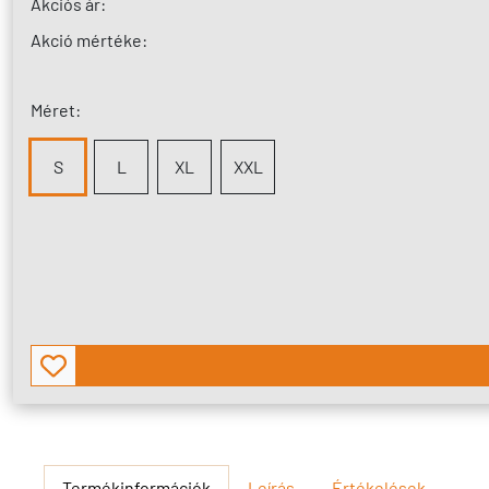
Akciós ár:
Akció mértéke:
Méret:
S
L
XL
XXL
Termékinformációk
Leírás
Értékelések