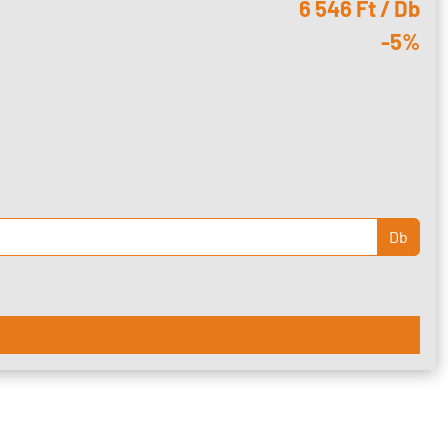
6 546 Ft / Db
-5%
Db