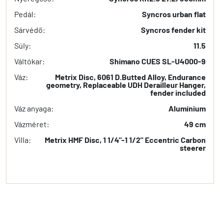
Pedál:
Syncros urban flat
Sárvédő:
Syncros fender kit
Súly:
11.5
Váltókar:
Shimano CUES SL-U4000-9
Váz:
Metrix Disc, 6061 D.Butted Alloy, Endurance
geometry, Replaceable UDH Derailleur Hanger,
fender included
Váz anyaga:
Alumínium
Vázméret:
49 cm
Villa:
Metrix HMF Disc, 1 1/4"-1 1/2" Eccentric Carbon
steerer