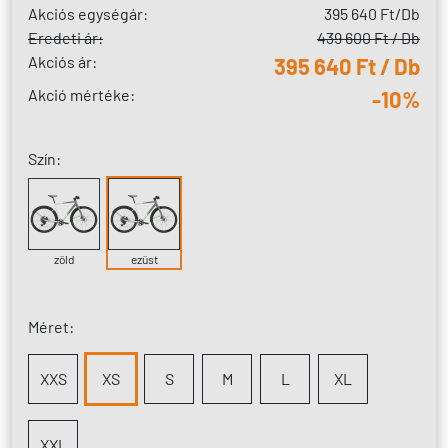
Akciós egységár:
395 640 Ft
/Db
Eredeti ár:
439 600 Ft / Db
Akciós ár:
395 640 Ft / Db
Akció mértéke:
-10%
Szín:
zöld
ezüst
Méret:
XXS
XS
S
M
L
XL
XXL