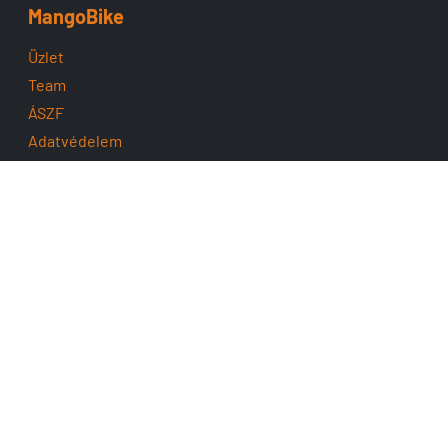
MangoBike
Üzlet
Team
ÁSZF
Adatvédelem
Cofidis
Támogatás
Szerviz
Fizetés
Utalványok
Szállítás
Ingyenes kiszállítás
Fogyasztóbarát
Impresszum