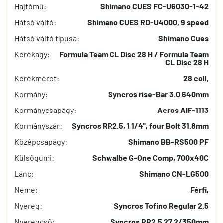
Hajtómű:
Shimano CUES FC-U6030-1-42
Hátsó váltó:
Shimano CUES RD-U4000, 9 speed
Hátsó váltó típusa:
Shimano Cues
Kerékagy:
Formula Team CL Disc 28 H / Formula Team
CL Disc 28 H
Kerékméret:
28 coll,
Kormány:
Syncros rise-Bar 3.0 640mm
Kormánycsapágy:
Acros AIF-1113
Kormányszár:
Syncros RR2.5, 1 1/4", four Bolt 31.8mm
Középcsapágy:
Shimano BB-RS500 PF
Külsőgumi:
Schwalbe G-One Comp, 700x40C
Lánc:
Shimano CN-LG500
Neme:
Férfi,
Nyereg:
Syncros Tofino Regular 2.5
Nyeregcső:
Syncros RR2.5 27.2/350mm