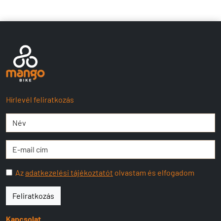
Hírlevél feliratkozás
Az
adatkezelési tájékoztatót
olvastam és elfogadom
Feliratkozás
Kapcsolat