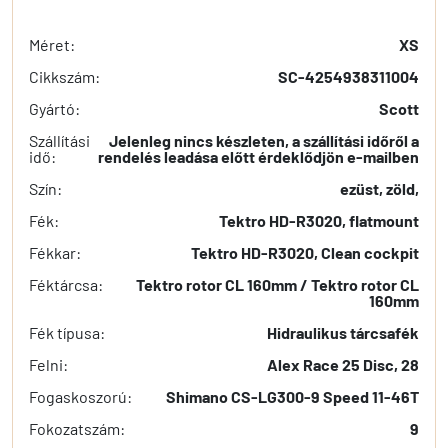
Méret:
XS
Cikkszám:
SC-4254938311004
Gyártó:
Scott
Szállítási
Jelenleg nincs készleten, a szállítási időről a
idő:
rendelés leadása előtt érdeklődjön e-mailben
Szín:
ezüst, zöld,
Fék:
Tektro HD-R3020, flatmount
Fékkar:
Tektro HD-R3020, Clean cockpit
Féktárcsa:
Tektro rotor CL 160mm / Tektro rotor CL
160mm
Fék típusa:
Hidraulikus tárcsafék
Felni:
Alex Race 25 Disc, 28
Fogaskoszorú:
Shimano CS-LG300-9 Speed 11-46T
Fokozatszám:
9