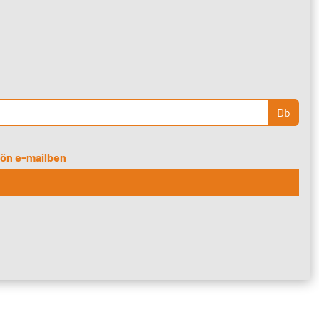
Db
djön e-mailben