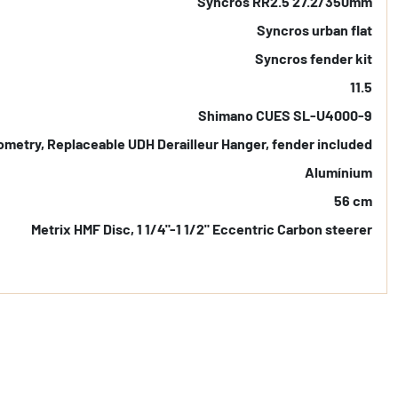
Syncros RR2.5 27.2/350mm
Syncros urban flat
Syncros fender kit
11.5
Shimano CUES SL-U4000-9
eometry, Replaceable UDH Derailleur Hanger, fender included
Alumínium
56 cm
Metrix HMF Disc, 1 1/4"-1 1/2" Eccentric Carbon steerer