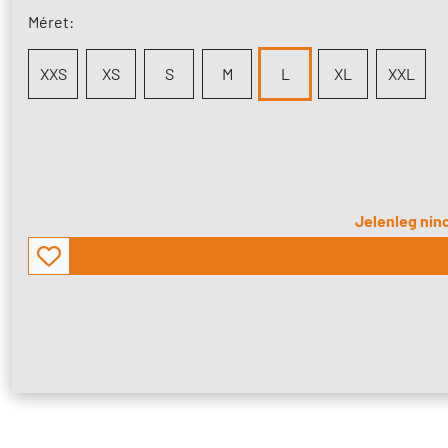
Méret:
XXS
XS
S
M
L
XL
XXL
Jelenleg ninc