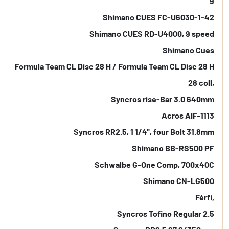
9
Shimano CUES FC-U6030-1-42
Shimano CUES RD-U4000, 9 speed
Shimano Cues
Formula Team CL Disc 28 H / Formula Team CL Disc 28 H
28 coll,
Syncros rise-Bar 3.0 640mm
Acros AIF-1113
Syncros RR2.5, 1 1/4", four Bolt 31.8mm
Shimano BB-RS500 PF
Schwalbe G-One Comp, 700x40C
Shimano CN-LG500
Férfi,
Syncros Tofino Regular 2.5