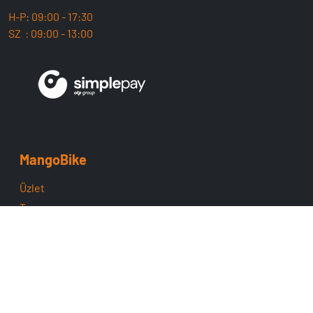
H-P: 09:00 - 17:30
SZ : 09:00 - 13:00
MangoBike
Üzlet
Team
ÁSZF
Adatvédelem
Cofidis
Támogatás