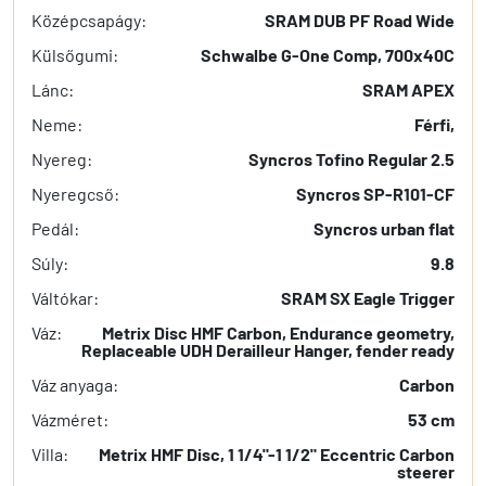
Középcsapágy:
SRAM DUB PF Road Wide
Külsőgumi:
Schwalbe G-One Comp, 700x40C
Lánc:
SRAM APEX
Neme:
Férfi,
Nyereg:
Syncros Tofino Regular 2.5
Nyeregcső:
Syncros SP-R101-CF
Pedál:
Syncros urban flat
Súly:
9.8
Váltókar:
SRAM SX Eagle Trigger
Váz:
Metrix Disc HMF Carbon, Endurance geometry,
Replaceable UDH Derailleur Hanger, fender ready
Váz anyaga:
Carbon
Vázméret:
53 cm
Villa:
Metrix HMF Disc, 1 1/4"-1 1/2" Eccentric Carbon
steerer