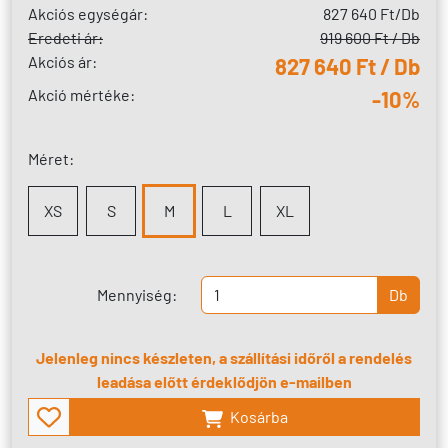
Akciós egységár:
827 640 Ft
/Db
Eredeti ár:
919 600 Ft / Db
Akciós ár:
827 640 Ft / Db
Akció mértéke:
-10%
Méret:
XS
S
M
L
XL
Mennyiség:
Db
Jelenleg nincs készleten, a szállítási időről a rendelés
leadása előtt érdeklődjön e-mailben
Kosárba