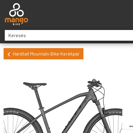
Hardtail Mountain Bike Kerékpár