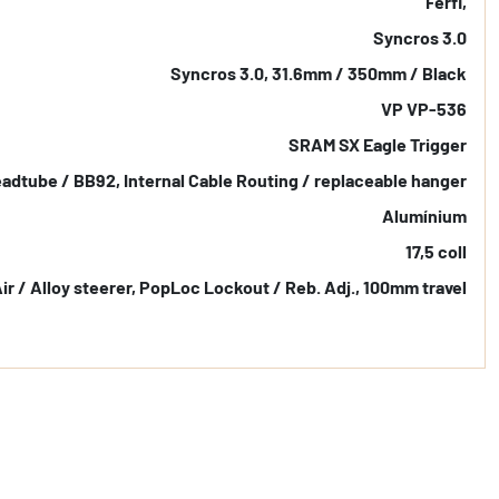
Férfi,
Syncros 3.0
Syncros 3.0, 31.6mm / 350mm / Black
VP VP-536
SRAM SX Eagle Trigger
adtube / BB92, Internal Cable Routing / replaceable hanger
Alumínium
17,5 coll
ir / Alloy steerer, PopLoc Lockout / Reb. Adj., 100mm travel