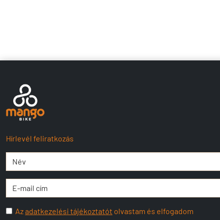
Hírlevél feliratkozás
Az
adatkezelési tájékoztatót
olvastam és elfogadom