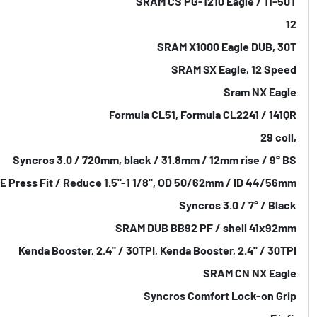
SRAM CS PG-1210 Eagle / 11-50T
12
SRAM X1000 Eagle DUB, 30T
SRAM SX Eagle, 12 Speed
Sram NX Eagle
Formula CL51, Formula CL2241 / 141QR
29 coll,
Syncros 3.0 / 720mm, black / 31.8mm / 12mm rise / 9° BS
E Press Fit / Reduce 1.5"-1 1/8", OD 50/62mm / ID 44/56mm
Syncros 3.0 / 7° / Black
SRAM DUB BB92 PF / shell 41x92mm
Kenda Booster, 2.4" / 30TPI, Kenda Booster, 2.4" / 30TPI
SRAM CN NX Eagle
Syncros Comfort Lock-on Grip