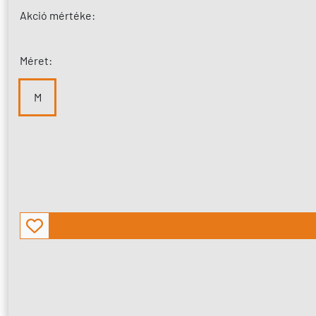
Akció mértéke:
Méret:
M