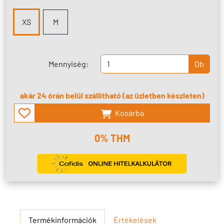
XS
M
Mennyiség:
Db
akár 24 órán belül szállítható (az üzletben készleten)
Kosárba
0% THM
Termékinformációk
Értékelések