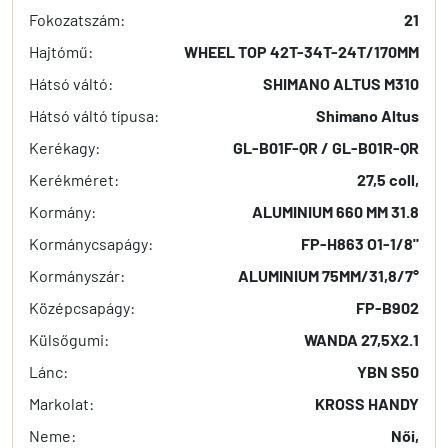
Fokozatszám:
21
Hajtómű:
WHEEL TOP 42T-34T-24T/170MM
Hátsó váltó:
SHIMANO ALTUS M310
Hátsó váltó típusa:
Shimano Altus
Kerékagy:
GL-B01F-QR / GL-B01R-QR
Kerékméret:
27,5 coll,
Kormány:
ALUMINIUM 660 MM 31.8
Kormánycsapágy:
FP-H863 O1-1/8"
Kormányszár:
ALUMINIUM 75MM/31,8/7°
Középcsapágy:
FP-B902
Külsőgumi:
WANDA 27,5X2.1
Lánc:
YBN S50
Markolat:
KROSS HANDY
Neme:
Női,