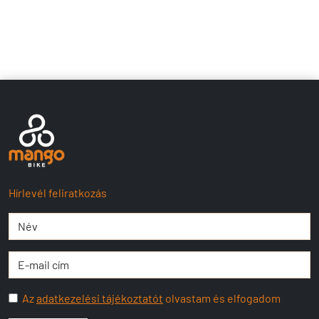
Hírlevél feliratkozás
Az
adatkezelési tájékoztatót
olvastam és elfogadom