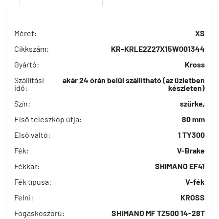
Méret:
XS
Cikkszám:
KR-KRLE2Z27X15W001344
Gyártó:
Kross
Szállítási
akár 24 órán belül szállítható (az üzletben
idő:
készleten)
Szín:
szürke,
Első teleszkóp útja:
80 mm
Első váltó:
1 TY300
Fék:
V-Brake
Fékkar:
SHIMANO EF41
Fék típusa:
V-fék
Felni:
KROSS
Fogaskoszorú:
SHIMANO MF TZ500 14-28T