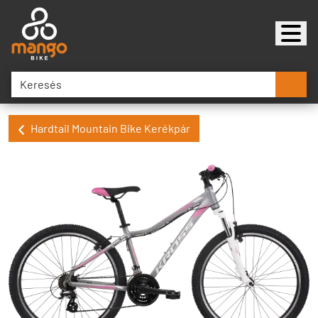
Hardtail Mountain Bike Kerékpár