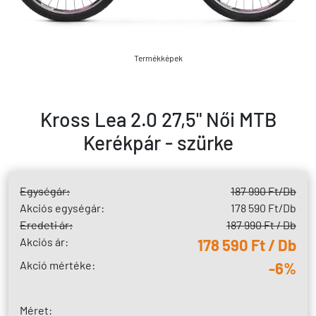
Termékképek
Kross Lea 2.0 27,5" Női MTB
Kerékpár - szürke
Egységár:
187 990 Ft
/Db
Akciós egységár:
178 590 Ft
/Db
Eredeti ár:
187 990 Ft / Db
Akciós ár:
178 590 Ft / Db
Akció mértéke:
-6%
Méret: