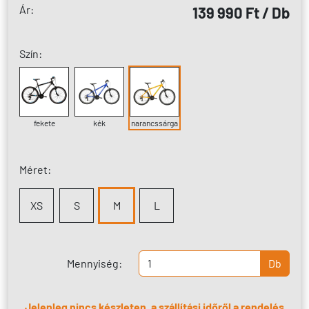
Ár:
139 990 Ft / Db
Szín:
fekete
kék
narancssárga
Méret:
XS
S
M
L
Mennyiség:
Db
Jelenleg nincs készleten, a szállítási időről a rendelés