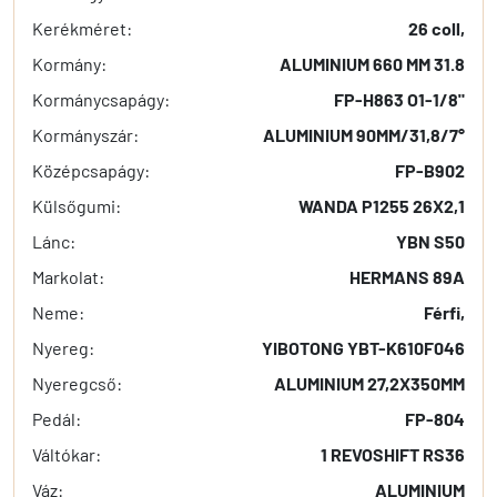
Kerékméret:
26 coll,
Kormány:
ALUMINIUM 660 MM 31.8
Kormánycsapágy:
FP-H863 O1-1/8"
Kormányszár:
ALUMINIUM 90MM/31,8/7°
Középcsapágy:
FP-B902
Külsőgumi:
WANDA P1255 26X2,1
Lánc:
YBN S50
Markolat:
HERMANS 89A
Neme:
Férfi,
Nyereg:
YIBOTONG YBT-K610F046
Nyeregcső:
ALUMINIUM 27,2X350MM
Pedál:
FP-804
Váltókar:
1 REVOSHIFT RS36
Váz:
ALUMINIUM