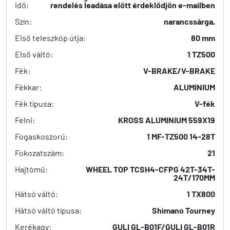
idő:
rendelés leadása előtt érdeklődjön e-mailben
Szín:
narancssárga,
Első teleszkóp útja:
80 mm
Első váltó:
1 TZ500
Fék:
V-BRAKE/V-BRAKE
Fékkar:
ALUMINIUM
Fék típusa:
V-fék
Felni:
KROSS ALUMINIUM 559X19
Fogaskoszorú:
1 MF-TZ500 14-28T
Fokozatszám:
21
Hajtómű:
WHEEL TOP TCSH4-CFPG 42T-34T-
24T/170MM
Hátsó váltó:
1 TX800
Hátsó váltó típusa:
Shimano Tourney
Kerékagy:
GULI GL-B01F/GULI GL-B01R