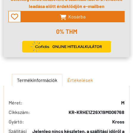
leadása előtt érdeklődjön e-mailben
Kosárba
0% THM
Termékinformációk
Értékelések
Méret:
M
Cikkszám:
KR-KRHE1Z26X19M006768
Gyártó:
Kross
Szállítási
Jelenleg nincs készleten, a szállítási időről a