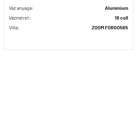
Váz anyaga:
Alumínium
Vázméret:
19 coll
Villa:
ZOOM FORGO565