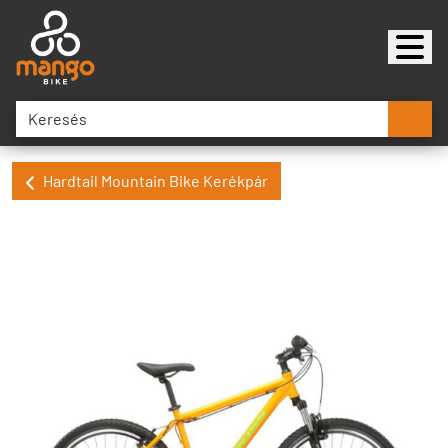
Hardtail Mountain Bike Kerékpár