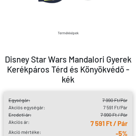
Termékképek
Disney Star Wars Mandalori Gyerek
Kerékpáros Térd és Könyökvédő -
kék
Egységár:
7 990 Ft
/Pár
Akciós egységár:
7 591 Ft
/Pár
Eredeti ár:
7 990 Ft / Pár
Akciós ár:
7 591 Ft / Pár
Akció mértéke:
-5%