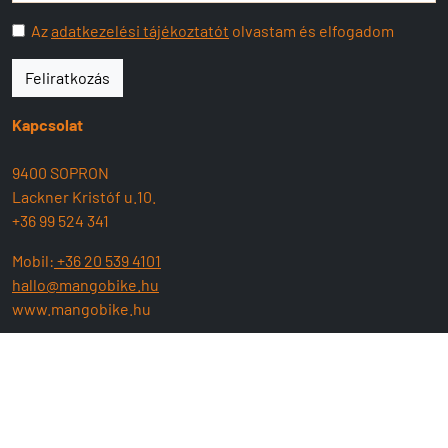
Az
adatkezelési tájékoztatót
olvastam és elfogadom
Feliratkozás
Kapcsolat
9400 SOPRON
Lackner Kristóf u.10.
+36 99 524 341
Mobil:
+36 20 539 4101
hallo@mangobike.hu
www.mangobike.hu
Nyitva tartás:
H-P: 09:00 - 17:30
SZ : 09:00 - 13:00