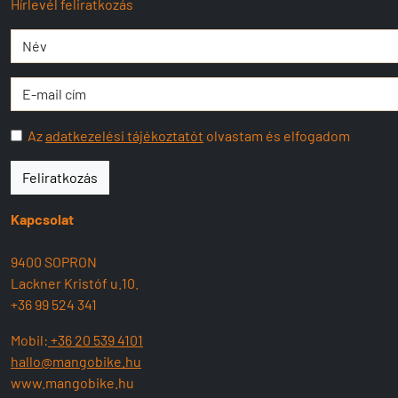
Hírlevél feliratkozás
Az
adatkezelési tájékoztatót
olvastam és elfogadom
Feliratkozás
Kapcsolat
9400 SOPRON
Lackner Kristóf u.10.
+36 99 524 341
Mobil:
+36 20 539 4101
hallo@mangobike.hu
www.mangobike.hu