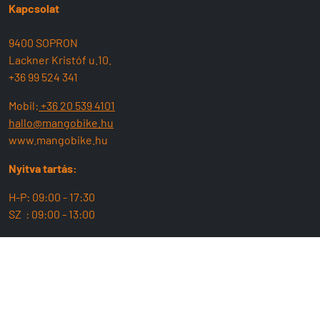
Kapcsolat
9400 SOPRON
Lackner Kristóf u.10.
+36 99 524 341
Mobil:
+36 20 539 4101
hallo@mangobike.hu
www.mangobike.hu
Nyitva tartás:
H-P: 09:00 - 17:30
SZ : 09:00 - 13:00