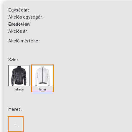
Egységár:
Akciós egységár:
Eredeti ár:
Akciós ár:
Akció mértéke:
Szín:
fekete
fehér
Méret:
L