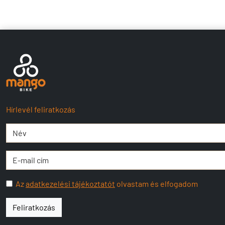
Hírlevél feliratkozás
Az
adatkezelési tájékoztatót
olvastam és elfogadom
Feliratkozás