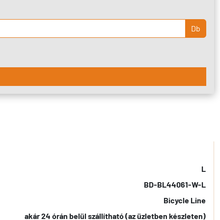
Db
L
BD-BL44061-W-L
Bicycle Line
akár 24 órán belül szállítható (az üzletben készleten)