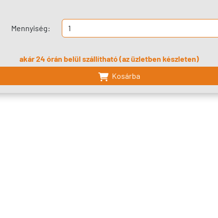
Mennyiség:
akár 24 órán belül szállítható (az üzletben készleten)
Kosárba