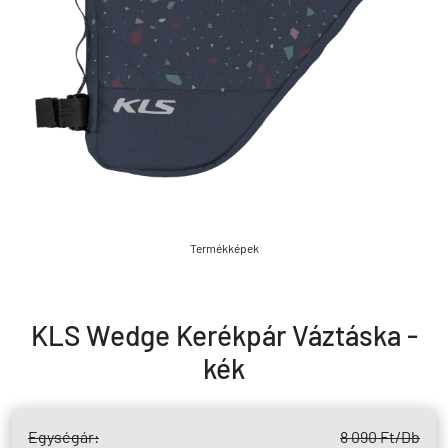
Termékképek
KLS Wedge Kerékpár Váztáska -
kék
Egységár:
8 090 Ft
/Db