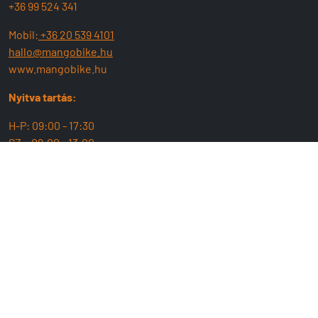
+36 99 524 341
Mobil:
+36 20 539 4101
hallo@mangobike.hu
www.mangobike.hu
Nyitva tartás:
H-P: 09:00 - 17:30
SZ : 09:00 - 13:00
MangoBike
Üzlet