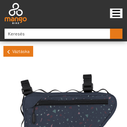
Váztáska