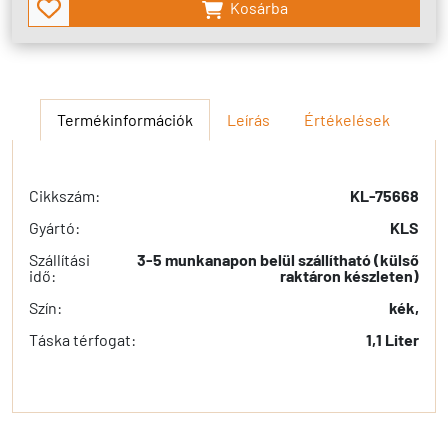
Kosárba
Termékinformációk
Leírás
Értékelések
Cikkszám:
KL-75668
Gyártó:
KLS
Szállítási
3-5 munkanapon belül szállítható (külső
idő:
raktáron készleten)
Szín:
kék,
Táska térfogat:
1,1 Liter