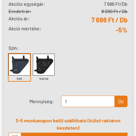
Akciós egységár:
7 686 Ft
/Db
Eredeti ár:
8 090 Ft / Db
Akciós ár:
7 686 Ft / Db
Akció mértéke:
-5%
Szín:
kék
barna
Mennyiség:
Db
3-5 munkanapon belül szállítható (külső raktáron
készleten)