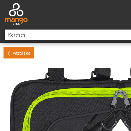
Váztáska