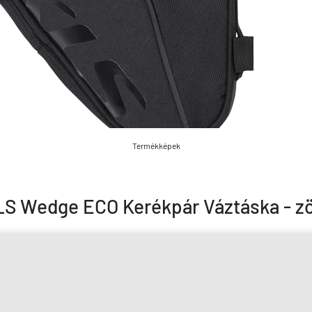
Termékképek
LS Wedge ECO Kerékpár Váztáska - zö