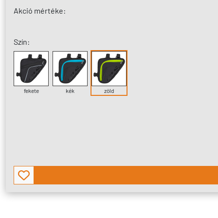
Akció mértéke:
Szín:
fekete
kék
zöld