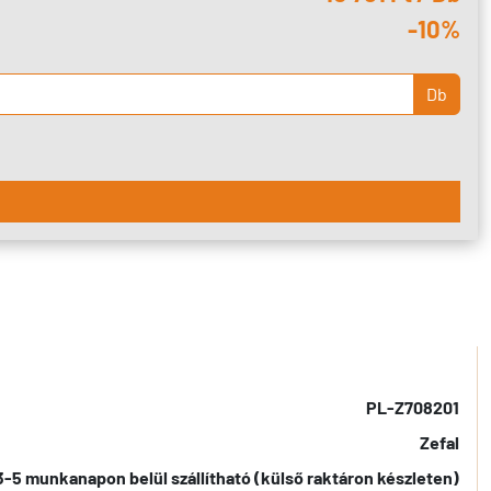
-10%
Db
PL-Z708201
Zefal
3-5 munkanapon belül szállítható (külső raktáron készleten)