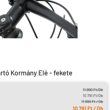
rtó Kormány Elé - fekete
11 990 Ft
/Db
10 791 Ft
/Db
11 990 Ft / Db
10 791 Ft / Db