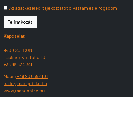
Az
adatkezelési tájékoztatót
olvastam és elfogadom
Feliratkozás
Kapcsolat
9400 SOPRON
Lackner Kristóf u.10.
+36 99 524 341
Mobil:
+36 20 539 4101
hallo@mangobike.hu
www.mangobike.hu
Nyitva tartás:
H-P: 09:00 - 17:30
SZ : 09:00 - 13:00