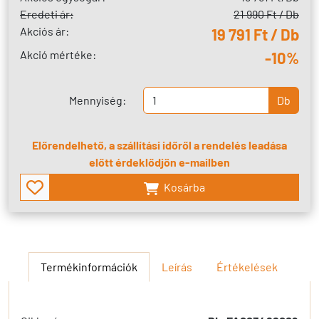
Eredeti ár:
21 990 Ft / Db
Akciós ár:
19 791 Ft / Db
Akció mértéke:
-10%
Mennyiség:
Db
Előrendelhető, a szállítási időről a rendelés leadása
előtt érdeklődjön e-mailben
Kosárba
Termékinformációk
Leírás
Értékelések