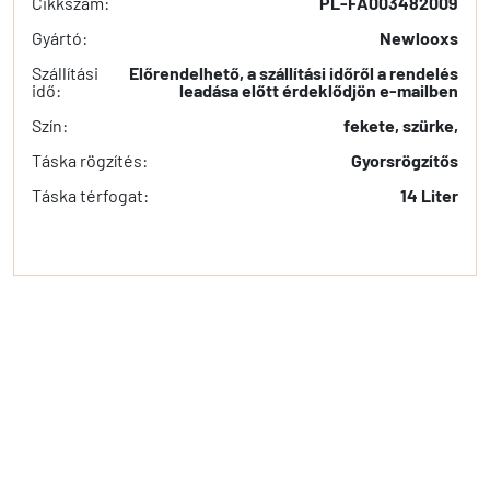
Cikkszám:
PL-FA003482009
Gyártó:
Newlooxs
Szállítási
Előrendelhető, a szállítási időről a rendelés
idő:
leadása előtt érdeklődjön e-mailben
Szín:
fekete, szürke,
Táska rögzítés:
Gyorsrögzítős
Táska térfogat:
14 Liter