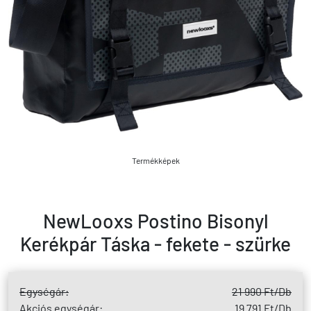
Termékképek
NewLooxs Postino Bisonyl
Kerékpár Táska - fekete - szürke
Egységár:
21 990 Ft
/Db
Akciós egységár:
19 791 Ft
/Db