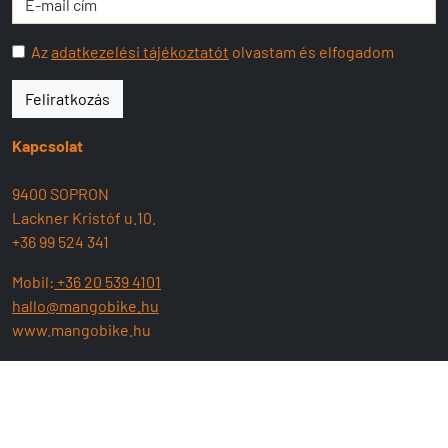
Az
adatkezelési tájékoztatót
olvastam és elfogadom
Feliratkozás
Kapcsolat
9400 SOPRON
Lackner Kristóf u.10.
+36 99 524 341
Mobil:
+36 20 539 4101
hallo@mangobike.hu
www.mangobike.hu
Nyitva tartás:
H-P: 09:00 - 17:30
SZ : 09:00 - 13:00