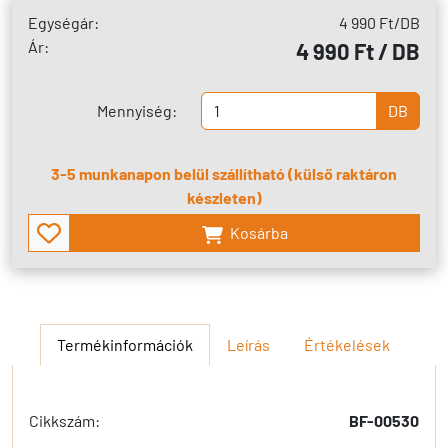
Egységár:
4 990 Ft
/DB
Ár:
4 990 Ft / DB
Mennyiség:
DB
3-5 munkanapon belül szállítható (külső raktáron
készleten)
Kosárba
Termékinformációk
Leírás
Értékelések
Cikkszám:
BF-00530