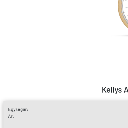
Kellys 
Egységár:
Ár: