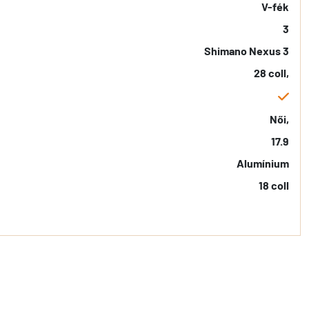
V-fék
3
Shimano Nexus 3
28 coll,
Női,
17.9
Alumínium
18 coll