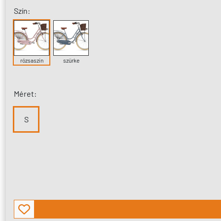
Szín:
rózsaszín
szürke
Méret:
S