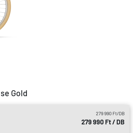
ose Gold
279 990 Ft
/DB
279 990 Ft / DB