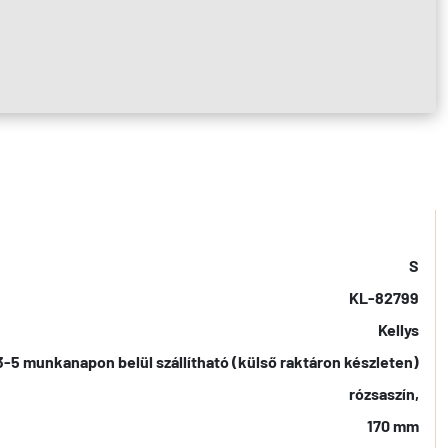
S
KL-82799
Kellys
3-5 munkanapon belül szállítható (külső raktáron készleten)
rózsaszín,
170 mm