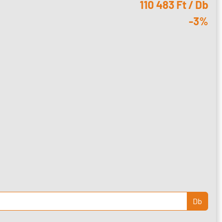
110 483 Ft / Db
-3%
Db