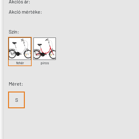
Akciós ár:
Akció mértéke:
Szín:
fehér
piros
Méret:
S