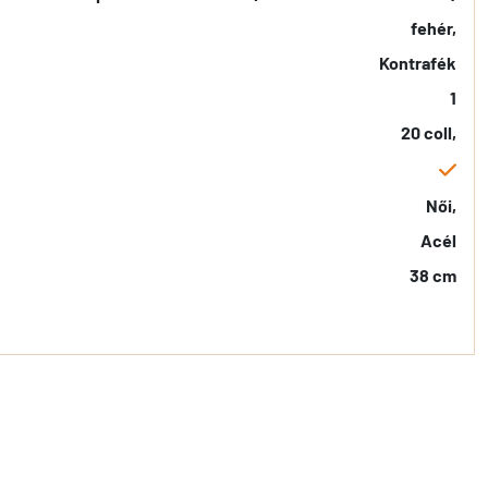
fehér,
Kontrafék
1
20 coll,
Női,
Acél
38 cm