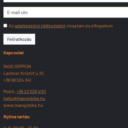
Az
adatkezelési tájékoztatót
olvastam és elfogadom
Feliratkozás
Kapcsolat
9400 SOPRON
Lackner Kristóf u.10.
+36 99 524 341
Mobil:
+36 20 539 4101
hallo@mangobike.hu
www.mangobike.hu
Nyitva tartás:
H-P: 09:00 - 17:30