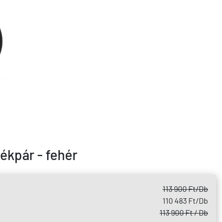
ékpár - fehér
113 900 Ft
/Db
110 483 Ft
/Db
113 900 Ft / Db