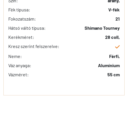
Szín:
arany,
Fék típusa:
V-fék
Fokozatszám:
21
Hátsó váltó típusa:
Shimano Tourney
Kerékméret:
28 coll,
Kresz szerint felszerelve:
Neme:
Férfi,
Váz anyaga:
Alumínium
Vázméret:
55 cm