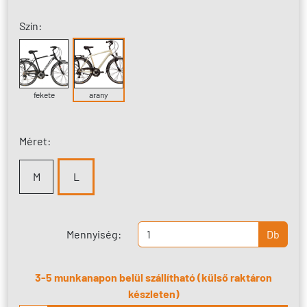
Szín:
fekete
arany
Méret:
M
L
Mennyiség:
Db
3-5 munkanapon belül szállítható (külső raktáron
készleten)