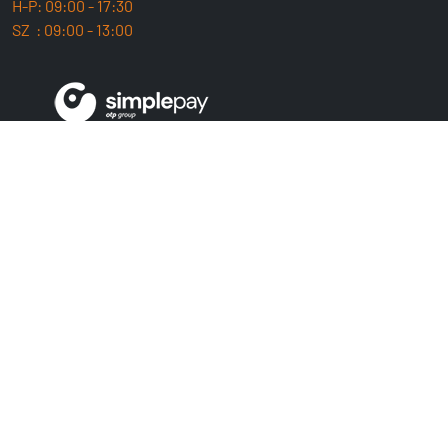
H-P: 09:00 - 17:30
SZ : 09:00 - 13:00
MangoBike
Üzlet
Team
ÁSZF
Adatvédelem
Cofidis
Támogatás