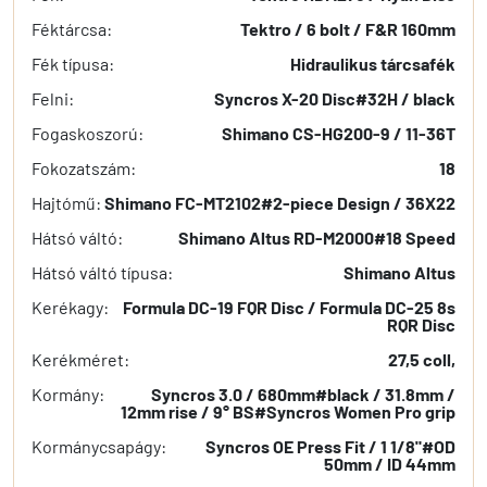
Féktárcsa:
Tektro / 6 bolt / F&R 160mm
Fék típusa:
Hidraulikus tárcsafék
Felni:
Syncros X-20 Disc#32H / black
Fogaskoszorú:
Shimano CS-HG200-9 / 11-36T
Fokozatszám:
18
Hajtómű:
Shimano FC-MT2102#2-piece Design / 36X22
Hátsó váltó:
Shimano Altus RD-M2000#18 Speed
Hátsó váltó típusa:
Shimano Altus
Kerékagy:
Formula DC-19 FQR Disc / Formula DC-25 8s
RQR Disc
Kerékméret:
27,5 coll,
Kormány:
Syncros 3.0 / 680mm#black / 31.8mm /
12mm rise / 9° BS#Syncros Women Pro grip
Kormánycsapágy:
Syncros OE Press Fit / 1 1/8"#OD
50mm / ID 44mm