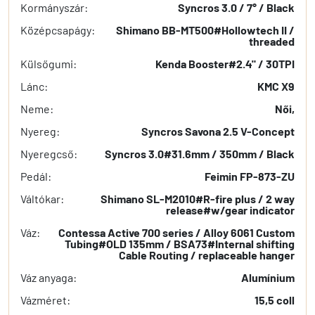
Kormányszár:
Syncros 3.0 / 7° / Black
Középcsapágy:
Shimano BB-MT500#Hollowtech II /
threaded
Külsőgumi:
Kenda Booster#2.4" / 30TPI
Lánc:
KMC X9
Neme:
Női,
Nyereg:
Syncros Savona 2.5 V-Concept
Nyeregcső:
Syncros 3.0#31.6mm / 350mm / Black
Pedál:
Feimin FP-873-ZU
Váltókar:
Shimano SL-M2010#R-fire plus / 2 way
release#w/gear indicator
Váz:
Contessa Active 700 series / Alloy 6061 Custom
Tubing#OLD 135mm / BSA73#Internal shifting
Cable Routing / replaceable hanger
Váz anyaga:
Alumínium
Vázméret:
15,5 coll