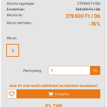
Akciós egységár:
279 600 Ft
/Db
Eredeti ár:
328 000 Ft / Db
Akciós ár:
279 600 Ft / Db
Akció mértéke:
-15%
Méret:
S
Mennyiség:
Db
akár 24 órán belül szállítható (az üzletben készleten)
Kosárba
0% THM