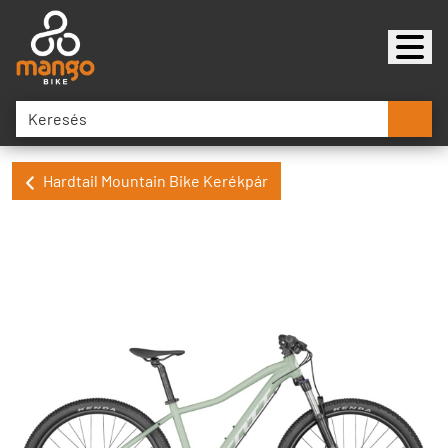
Hardtail Mountain Bike Kerékpár