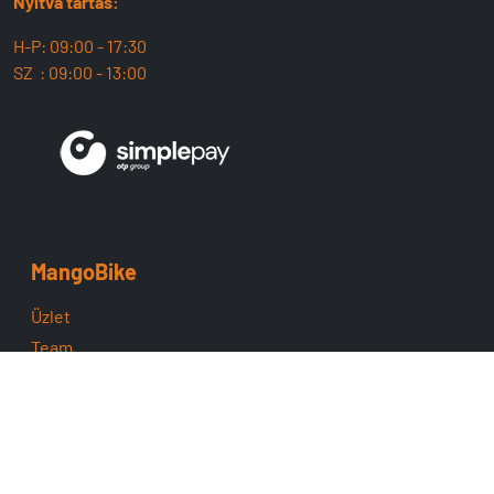
Nyitva tartás:
H-P: 09:00 - 17:30
SZ : 09:00 - 13:00
MangoBike
Üzlet
Team
ÁSZF
Adatvédelem
Cofidis