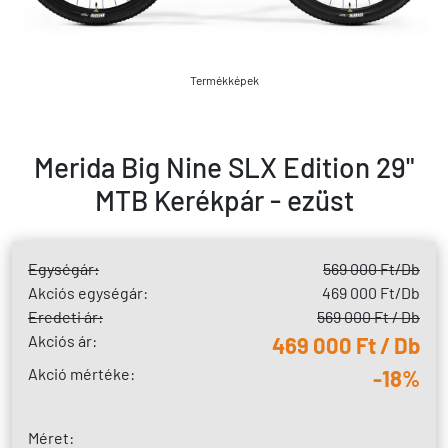
Termékképek
Merida Big Nine SLX Edition 29"
MTB Kerékpár - ezüst
Egységár:
569 000 Ft
/Db
Akciós egységár:
469 000 Ft
/Db
Eredeti ár:
569 000 Ft / Db
Akciós ár:
469 000 Ft / Db
Akció mértéke:
-18%
Méret: