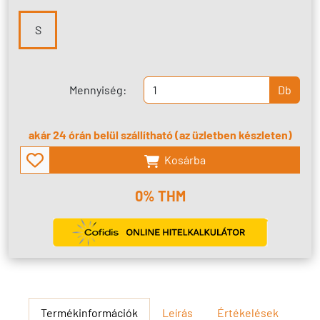
S
Mennyiség:
Db
akár 24 órán belül szállítható (az üzletben készleten)
Kosárba
0% THM
Termékinformációk
Leírás
Értékelések