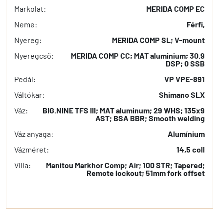
Markolat:
MERIDA COMP EC
Neme:
Férfi,
Nyereg:
MERIDA COMP SL; V-mount
Nyeregcső:
MERIDA COMP CC; MAT aluminium; 30.9
DSP; 0 SSB
Pedál:
VP VPE-891
Váltókar:
Shimano SLX
Váz:
BIG.NINE TFS III; MAT aluminum; 29 WHS; 135x9
AST; BSA BBR; Smooth welding
Váz anyaga:
Alumínium
Vázméret:
14,5 coll
Villa:
Manitou Markhor Comp; Air; 100 STR; Tapered;
Remote lockout; 51mm fork offset