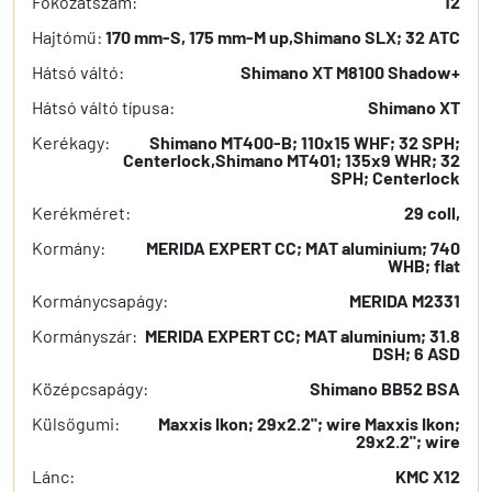
Fokozatszám:
12
Hajtómű:
170 mm-S, 175 mm-M up,Shimano SLX; 32 ATC
Hátsó váltó:
Shimano XT M8100 Shadow+
Hátsó váltó típusa:
Shimano XT
Kerékagy:
Shimano MT400-B; 110x15 WHF; 32 SPH;
Centerlock,Shimano MT401; 135x9 WHR; 32
SPH; Centerlock
Kerékméret:
29 coll,
Kormány:
MERIDA EXPERT CC; MAT aluminium; 740
WHB; flat
Kormánycsapágy:
MERIDA M2331
Kormányszár:
MERIDA EXPERT CC; MAT aluminium; 31.8
DSH; 6 ASD
Középcsapágy:
Shimano BB52 BSA
Külsőgumi:
Maxxis Ikon; 29x2.2"; wire Maxxis Ikon;
29x2.2"; wire
Lánc:
KMC X12