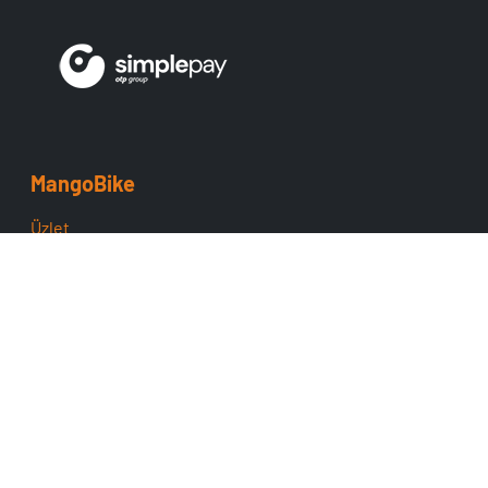
MangoBike
Üzlet
Team
ÁSZF
Adatvédelem
Cofidis
Támogatás
Szerviz
Fizetés