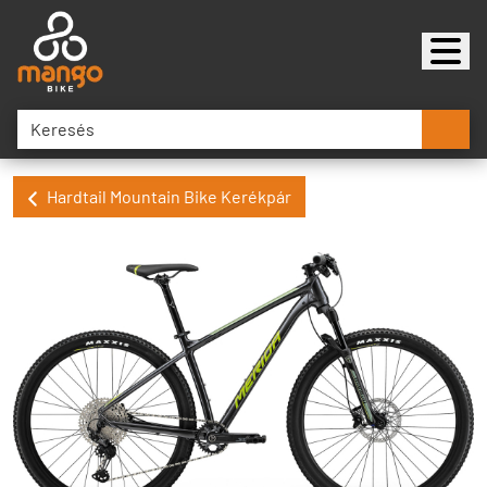
Hardtail Mountain Bike Kerékpár