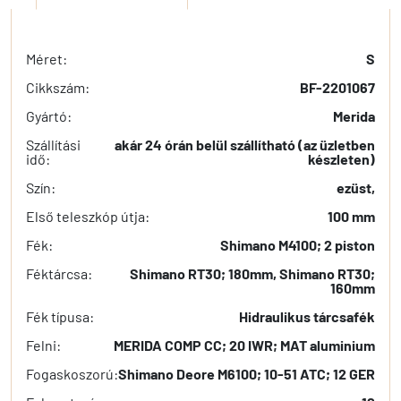
Méret:
S
Cikkszám:
BF-2201067
Gyártó:
Merida
Szállítási
akár 24 órán belül szállítható (az üzletben
idő:
készleten)
Szín:
ezüst,
Első teleszkóp útja:
100 mm
Fék:
Shimano M4100; 2 piston
Féktárcsa:
Shimano RT30; 180mm, Shimano RT30;
160mm
Fék típusa:
Hidraulikus tárcsafék
Felni:
MERIDA COMP CC; 20 IWR; MAT aluminium
Fogaskoszorú:
Shimano Deore M6100; 10-51 ATC; 12 GER