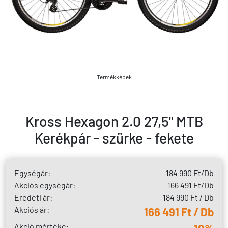
Termékképek
Kross Hexagon 2.0 27,5" MTB
Kerékpár - szürke - fekete
Egységár:
184 990 Ft
/Db
Akciós egységár:
166 491 Ft
/Db
Eredeti ár:
184 990 Ft / Db
Akciós ár:
166 491 Ft / Db
Akció mértéke: