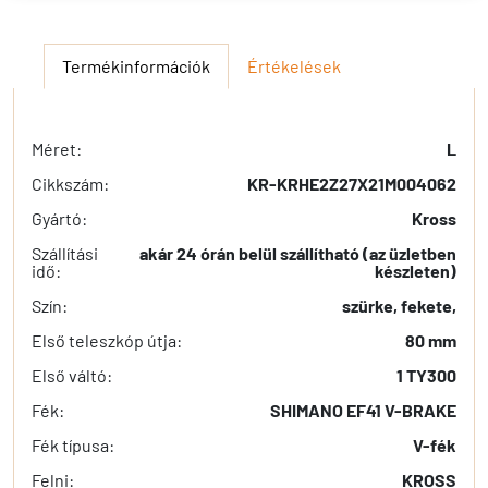
Termékinformációk
Értékelések
Méret:
L
Cikkszám:
KR-KRHE2Z27X21M004062
Gyártó:
Kross
Szállítási
akár 24 órán belül szállítható (az üzletben
idő:
készleten)
Szín:
szürke, fekete,
Első teleszkóp útja:
80 mm
Első váltó:
1 TY300
Fék:
SHIMANO EF41 V-BRAKE
Fék típusa:
V-fék
Felni:
KROSS