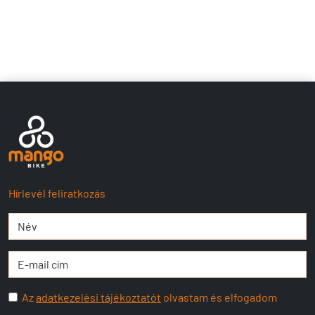
Hírlevél feliratkozás
Az
adatkezelési tájékoztatót
olvastam és elfogadom