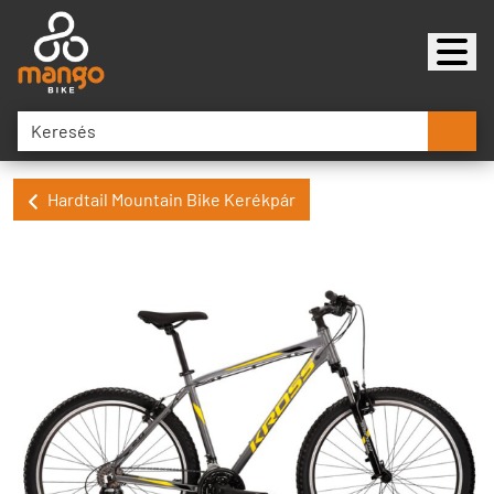
Hardtail Mountain Bike Kerékpár