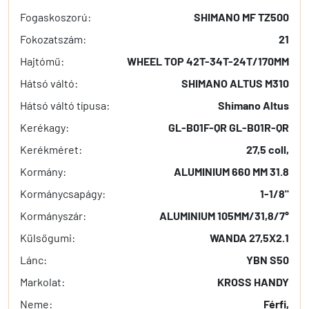
Fogaskoszorú:
SHIMANO MF TZ500
Fokozatszám:
21
Hajtómű:
WHEEL TOP 42T-34T-24T/170MM
Hátsó váltó:
SHIMANO ALTUS M310
Hátsó váltó típusa:
Shimano Altus
Kerékagy:
GL-B01F-QR GL-B01R-QR
Kerékméret:
27,5 coll,
Kormány:
ALUMINIUM 660 MM 31.8
Kormánycsapágy:
1-1/8"
Kormányszár:
ALUMINIUM 105MM/31,8/7°
Külsőgumi:
WANDA 27,5X2.1
Lánc:
YBN S50
Markolat:
KROSS HANDY
Neme:
Férfi,