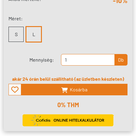
-10%
Méret:
S
L
Mennyiség:
Db
akár 24 órán belül szállítható (az üzletben készleten)
Kosárba
0% THM