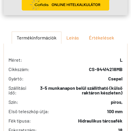
Termékinformációk
Leírás
Értékelések
Méret:
L
Cikkszám:
CS-94414218MB
Gyártó:
Csepel
Szállítási
3-5 munkanapon belül szállítható (külső
idő:
raktáron készleten)
Szín:
piros,
Első teleszkóp útja:
100 mm
Fék típusa:
Hidraulikus tárcsafék
Fokozatszám:
18