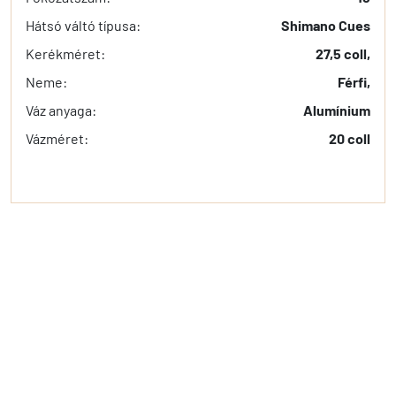
Hátsó váltó típusa:
Shimano Cues
Kerékméret:
27,5 coll,
Neme:
Férfi,
Váz anyaga:
Alumínium
Vázméret:
20 coll