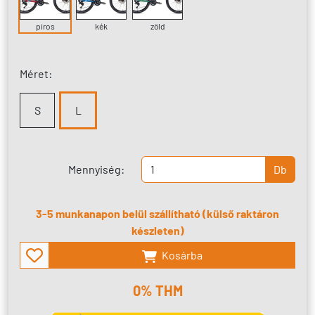
piros
kék
zöld
Méret:
S
L
Mennyiség:
Db
3-5 munkanapon belül szállítható (külső raktáron
készleten)
Kosárba
0% THM