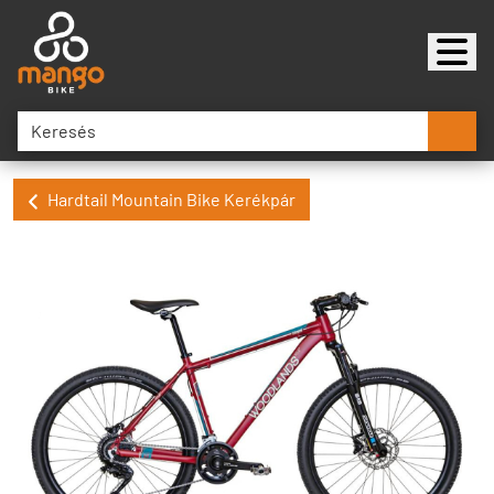
Hardtail Mountain Bike Kerékpár