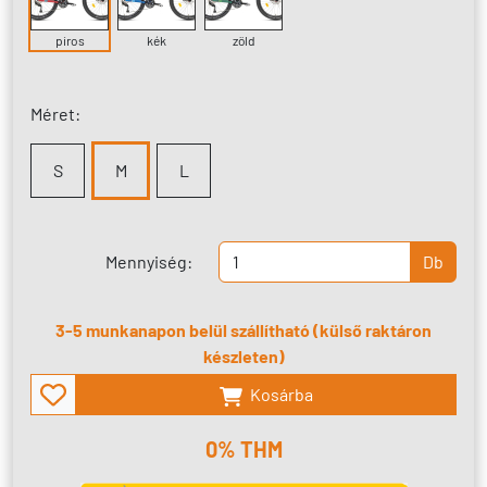
piros
kék
zöld
Méret:
S
M
L
Mennyiség:
Db
3-5 munkanapon belül szállítható (külső raktáron
készleten)
Kosárba
0% THM