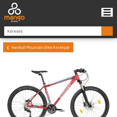
Hardtail Mountain Bike Kerékpár