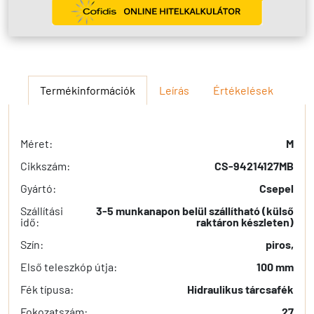
Termékinformációk
Leírás
Értékelések
Méret:
M
Cikkszám:
CS-94214127MB
Gyártó:
Csepel
Szállítási
3-5 munkanapon belül szállítható (külső
idő:
raktáron készleten)
Szín:
piros,
Első teleszkóp útja:
100 mm
Fék típusa:
Hidraulikus tárcsafék
Fokozatszám:
27