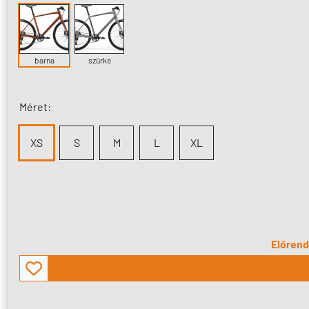
barna
szürke
Méret:
XS
S
M
L
XL
Előrende