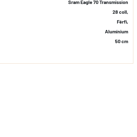
Sram Eagle 70 Transmission
28 coll,
Férfi,
Alumínium
50 cm