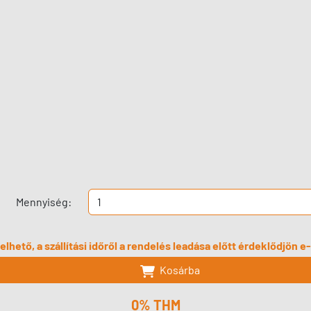
Mennyiség:
lhető, a szállítási időről a rendelés leadása előtt érdeklődjön 
Kosárba
0% THM