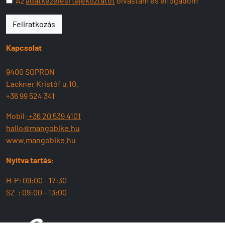
Az
adatkezelési tájékoztatót
olvastam és elfogadom
Feliratkozás
Kapcsolat
9400 SOPRON
Lackner Kristóf u.10.
+36 99 524 341
Mobil:
+36 20 539 4101
hallo@mangobike.hu
www.mangobike.hu
Nyitva tartás:
H-P: 09:00 - 17:30
SZ : 09:00 - 13:00