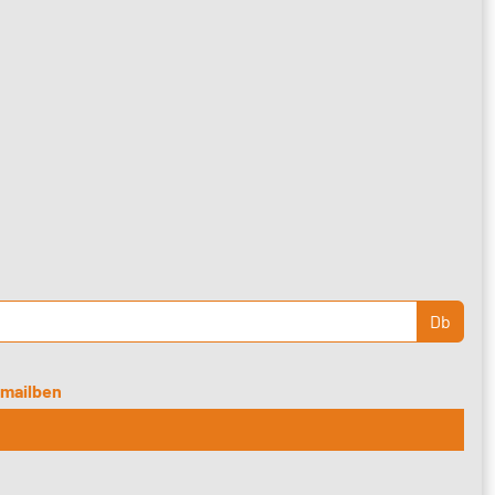
Db
e-mailben