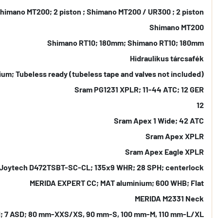
himano MT200; 2 piston ; Shimano MT200 / UR300 ; 2 piston
Shimano MT200
Shimano RT10; 180mm; Shimano RT10; 180mm
Hidraulikus tárcsafék
um; Tubeless ready (tubeless tape and valves not included)
Sram PG1231 XPLR; 11-44 ATC; 12 GER
12
Sram Apex 1 Wide; 42 ATC
Sram Apex XPLR
Sram Apex Eagle XPLR
 Joytech D472TSBT-SC-CL; 135x9 WHR; 28 SPH; centerlock
MERIDA EXPERT CC; MAT aluminium; 600 WHB; Flat
MERIDA M2331 Neck
H; 7 ASD; 80 mm-XXS/XS, 90 mm-S, 100 mm-M, 110 mm-L/XL