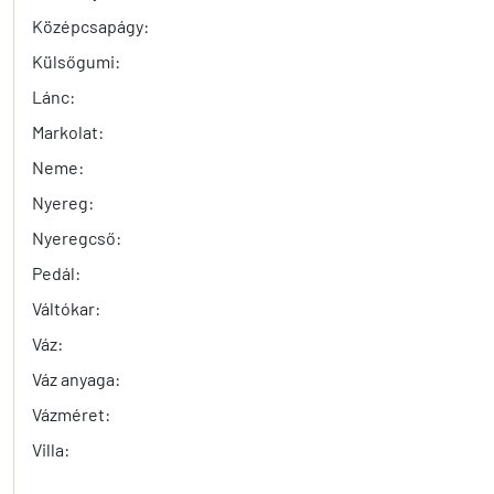
Középcsapágy:
Külsőgumi:
Lánc:
Markolat:
Neme:
Nyereg:
Nyeregcső:
Pedál:
Váltókar:
Váz:
Váz anyaga:
Vázméret:
Villa: