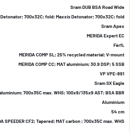
Sram DUB BSA Road Wide
 Detonator; 700x32C; fold; Maxxis Detonator; 700x32C; fold
Sram Apex
MERIDA Expert EC
Férfi,
MERIDA COMP SL; 25% recycled material; V-mount
MERIDA COMP CC; MAT aluminium; 30.9 DSP; 5 SSB
VP VPE-891
Sram SX Eagle
T aluminium; 700x35C max. WHS; 100x9/135x9 AST; BSA BBR
Alumínium
54 cm
A SPEEDER CF2; Tapered; MAT carbon ; 700x35C max. WHS