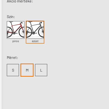
Akció mértéke:
Szín:
piros
ezüst
Méret:
S
M
L