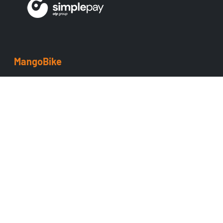
MangoBike
Üzlet
Team
ÁSZF
Adatvédelem
Cofidis
Támogatás
Szerviz
Fizetés
Utalványok