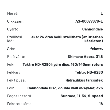
Méret:
L
Cikkszám:
AS-00077678-L
Gyártó:
Cannondale
Szállítási
akár 24 órán belül szállítható (az üzletben
idő:
készleten)
Szín:
fekete,
Első váltó:
Shimano Acera, 31.8
Fék:
Tektro HD-R280 hydro disc, 160/140mm rotors
Fékkar:
Tektro HD-R280
Fék típusa:
Hidraulikus tárcsafék
Felni:
Cannondale Disc, double wall w/eyelet, 32h
Fogaskoszorú:
Sunrace, 11-34, 9-speed
Fokozatszám:
18