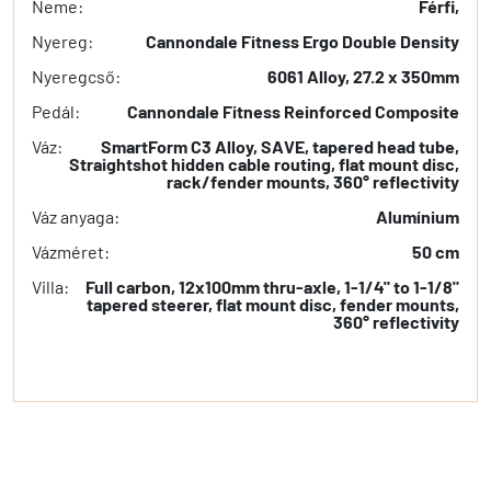
Neme:
Férfi,
Nyereg:
Cannondale Fitness Ergo Double Density
Nyeregcső:
6061 Alloy, 27.2 x 350mm
Pedál:
Cannondale Fitness Reinforced Composite
Váz:
SmartForm C3 Alloy, SAVE, tapered head tube,
Straightshot hidden cable routing, flat mount disc,
rack/fender mounts, 360° reflectivity
Váz anyaga:
Alumínium
Vázméret:
50 cm
Villa:
Full carbon, 12x100mm thru-axle, 1-1/4" to 1-1/8"
tapered steerer, flat mount disc, fender mounts,
360° reflectivity