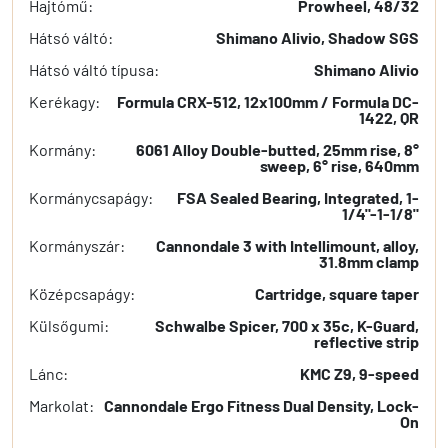
Hajtómű:
Prowheel, 48/32
Hátsó váltó:
Shimano Alivio, Shadow SGS
Hátsó váltó típusa:
Shimano Alivio
Kerékagy:
Formula CRX-512, 12x100mm / Formula DC-
1422, QR
Kormány:
6061 Alloy Double-butted, 25mm rise, 8°
sweep, 6° rise, 640mm
Kormánycsapágy:
FSA Sealed Bearing, Integrated, 1-
1/4"-1-1/8"
Kormányszár:
Cannondale 3 with Intellimount, alloy,
31.8mm clamp
Középcsapágy:
Cartridge, square taper
Külsőgumi:
Schwalbe Spicer, 700 x 35c, K-Guard,
reflective strip
Lánc:
KMC Z9, 9-speed
Markolat:
Cannondale Ergo Fitness Dual Density, Lock-
On