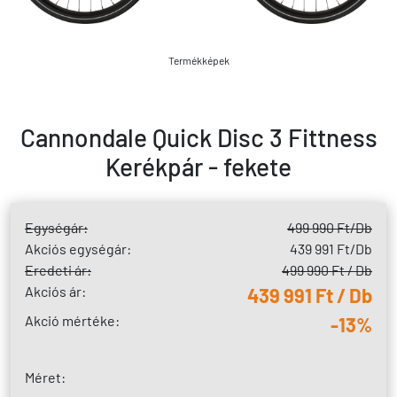
Termékképek
Cannondale Quick Disc 3 Fittness
Kerékpár - fekete
Egységár:
499 990 Ft
/Db
Akciós egységár:
439 991 Ft
/Db
Eredeti ár:
499 990 Ft / Db
Akciós ár:
439 991 Ft / Db
Akció mértéke:
-13%
Méret: