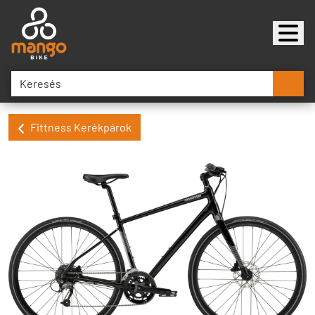
Fittness Kerékpárok