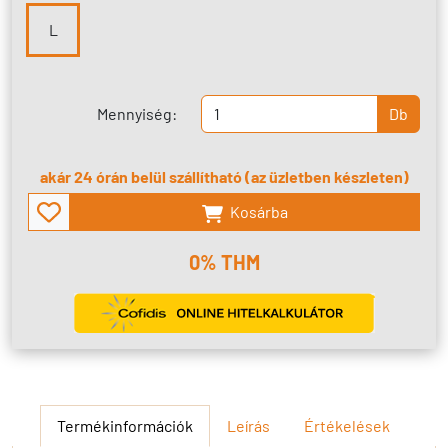
L
Mennyiség:
Db
akár 24 órán belül szállítható (az üzletben készleten)
Kosárba
0% THM
Termékinformációk
Leírás
Értékelések