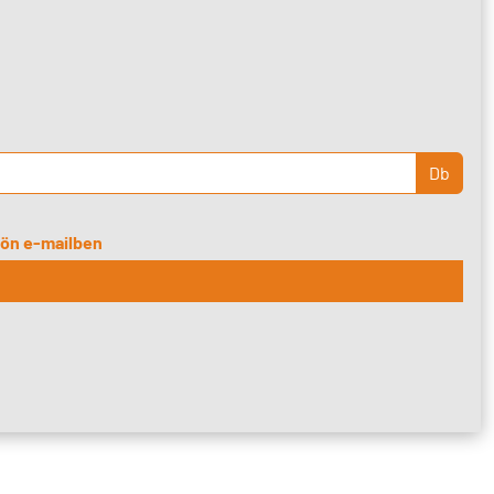
Db
djön e-mailben