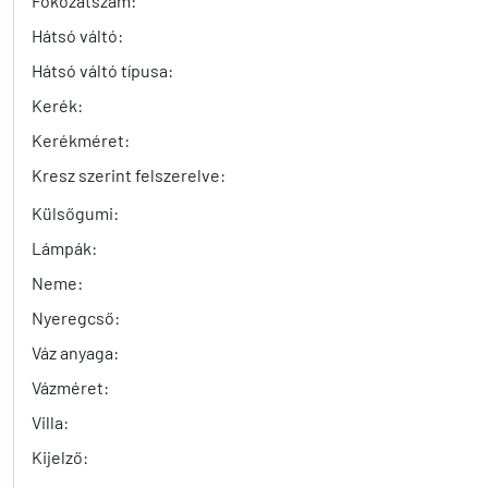
Fokozatszám:
Hátsó váltó:
Hátsó váltó típusa:
Kerék:
Kerékméret:
Kresz szerint felszerelve:
Külsőgumi:
Lámpák:
Neme:
Nyeregcső:
Váz anyaga:
Vázméret:
Villa:
Kijelző: