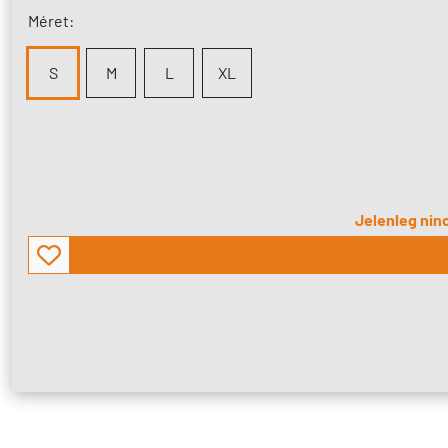
Méret:
S
M
L
XL
Jelenleg ninc