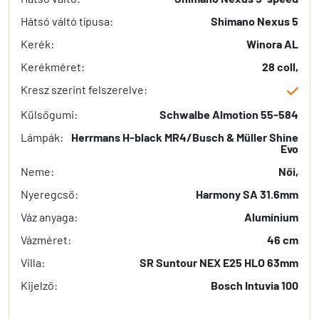
Hátsó váltó típusa:
Shimano Nexus 5
Kerék:
Winora AL
Kerékméret:
28 coll,
Kresz szerint felszerelve:
Külsőgumi:
Schwalbe Almotion 55-584
Lámpák:
Herrmans H-black MR4/Busch & Müller Shine
Evo
Neme:
Női,
Nyeregcső:
Harmony SA 31.6mm
Váz anyaga:
Alumínium
Vázméret:
46 cm
Villa:
SR Suntour NEX E25 HLO 63mm
Kijelző:
Bosch Intuvia 100