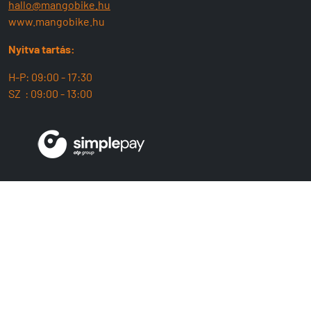
hallo@mangobike.hu
www.mangobike.hu
Nyitva tartás:
H-P: 09:00 - 17:30
SZ : 09:00 - 13:00
MangoBike
Üzlet
Team
ÁSZF
Adatvédelem