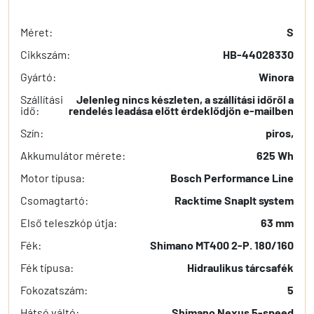
Méret:
S
Cikkszám:
HB-44028330
Gyártó:
Winora
Szállítási
Jelenleg nincs készleten, a szállítási időről a
idő:
rendelés leadása előtt érdeklődjön e-mailben
Szín:
piros,
Akkumulátor mérete:
625 Wh
Motor típusa:
Bosch Performance Line
Csomagtartó:
Racktime SnapIt system
Első teleszkóp útja:
63 mm
Fék:
Shimano MT400 2-P. 180/160
Fék típusa:
Hidraulikus tárcsafék
Fokozatszám:
5
Hátsó váltó:
Shimano Nexus 5-speed