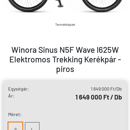
Termékképek
Winora Sinus N5F Wave I625W
Elektromos Trekking Kerékpár -
piros
Egységár:
1 649 000 Ft
/Db
Ár:
1 649 000 Ft / Db
Méret:
S
L