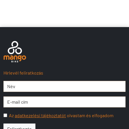
Hírlevél feliratkozás
Az
adatkezelési tájékoztatót
olvastam és elfogadom
Feliratkozás