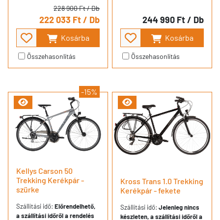
228 900 Ft
/ Db
222 033 Ft
/ Db
244 990 Ft
/ Db
Kosárba
Kosárba
Összehasonlítás
Összehasonlítás
-15%
Kellys Carson 50
Trekking Kerékpár -
Kross Trans 1.0 Trekking
szürke
Kerékpár - fekete
Szállítási idő:
Előrendelhető,
Szállítási idő:
Jelenleg nincs
a szállítási időről a rendelés
készleten, a szállítási időről a