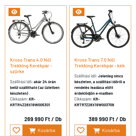
Kross Trans 4.0 Női
Kross Trans 7.0 Női
Trekking Kerékpár -
Trekking Kerékpár - kék
szürke
Szállítási idő:
Jelenleg nincs
Szállítási idő:
akár 24 órán
készleten, a szállítási időről a
belül szállítható (az üzletben
rendelés leadása előtt
készleten)
érdeklődjön e-mailben
Cikkszám:
KR-
Cikkszám:
KR-
KRTR4Z28X19W005301
KRTR7Z28X19W003709
269 990 Ft
/ Db
389 990 Ft
/ Db
Kosárba
Kosárba