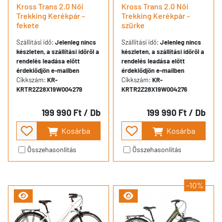
Kross Trans 2.0 Női
Kross Trans 2.0 Női
Trekking Kerékpár -
Trekking Kerékpár -
fekete
szürke
Szállítási idő:
Jelenleg nincs
Szállítási idő:
Jelenleg nincs
készleten, a szállítási időről a
készleten, a szállítási időről a
rendelés leadása előtt
rendelés leadása előtt
érdeklődjön e-mailben
érdeklődjön e-mailben
Cikkszám:
KR-
Cikkszám:
KR-
KRTR2Z28X19W004279
KRTR2Z28X19W004276
199 990 Ft
/ Db
199 990 Ft
/ Db
Kosárba
Kosárba
Összehasonlítás
Összehasonlítás
-10%