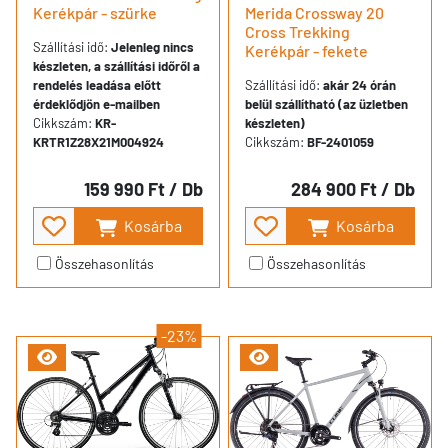
Kerékpár - szürke
Merida Crossway 20
Cross Trekking
Szállítási idő:
Jelenleg nincs
Kerékpár - fekete
készleten, a szállítási időről a
rendelés leadása előtt
Szállítási idő:
akár 24 órán
érdeklődjön e-mailben
belül szállítható (az üzletben
Cikkszám:
KR-
készleten)
KRTR1Z28X21M004924
Cikkszám:
BF-2401059
159 990 Ft
/ Db
284 900 Ft
/ Db
Kosárba
Kosárba
Összehasonlítás
Összehasonlítás
-23%