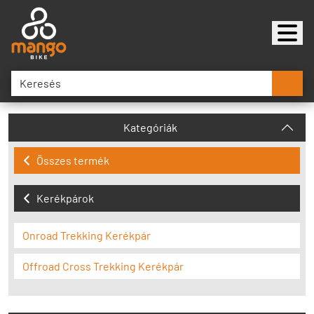
Kategóriák
Összes termék
Kerékpárok
Onroad Trekking Kerékpár
Offroad Cross Trekking Kerékpár