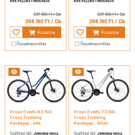
KREV5Z28X17W003625
KREV5Z28X17W003624
297 990 Ft
/ Db
297 990 Ft
/ Db
268 190 Ft
/ Db
268 190 Ft
/ Db
Kosárba
Kosárba
Összehasonlítás
Összehasonlítás
Kross Evado 6.0 Női
Kross Evado 7.0 Női
Cross Trekking
Cross Trekking
Kerékpár - kék
Kerékpár - fehér
Szállítási idő:
Jelenleg nincs
Szállítási idő:
Jelenleg nincs