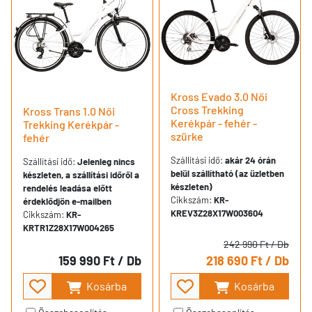
Kross Evado 3.0 Női
Cross Trekking
Kross Trans 1.0 Női
Kerékpár - fehér -
Trekking Kerékpár -
szürke
fehér
Szállítási idő:
akár 24 órán
Szállítási idő:
Jelenleg nincs
belül szállítható (az üzletben
készleten, a szállítási időről a
készleten)
rendelés leadása előtt
Cikkszám:
KR-
érdeklődjön e-mailben
KREV3Z28X17W003604
Cikkszám:
KR-
KRTR1Z28X17W004265
242 990 Ft
/ Db
159 990 Ft
/ Db
218 690 Ft
/ Db
Kosárba
Kosárba