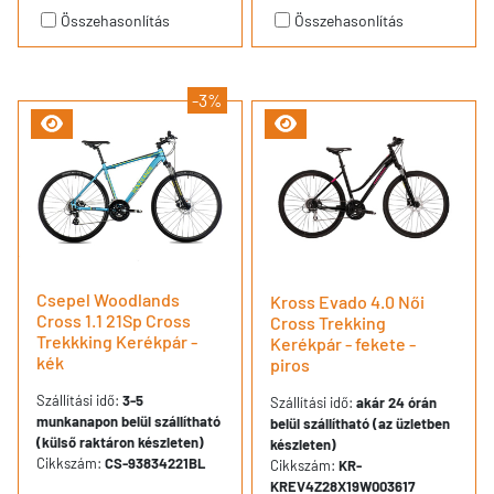
Összehasonlítás
Összehasonlítás
-3%
Csepel Woodlands
Kross Evado 4.0 Női
Cross 1.1 21Sp Cross
Cross Trekking
Trekkking Kerékpár -
Kerékpár - fekete -
kék
piros
Szállítási idő:
3-5
Szállítási idő:
akár 24 órán
munkanapon belül szállítható
belül szállítható (az üzletben
(külső raktáron készleten)
készleten)
Cikkszám:
CS-93834221BL
Cikkszám:
KR-
KREV4Z28X19W003617