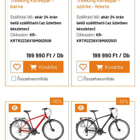
Trekking Kerékpár -
Trekking Kerékpár -
barna
szürke - fekete
Szállítási idő:
akár 24 órán
Szállítási idő:
akár 24 órán
belül szállítható (az üzletben
belül szállítható (az üzletben
készleten)
készleten)
Cikkszám:
KR-
Cikkszám:
KR-
KRTR2Z28X19M002508
KRTR2Z28X19M002501
199 990 Ft
/ Db
199 990 Ft
/ Db
Kosárba
Kosárba
Összehasonlítás
Összehasonlítás
-10%
-10%