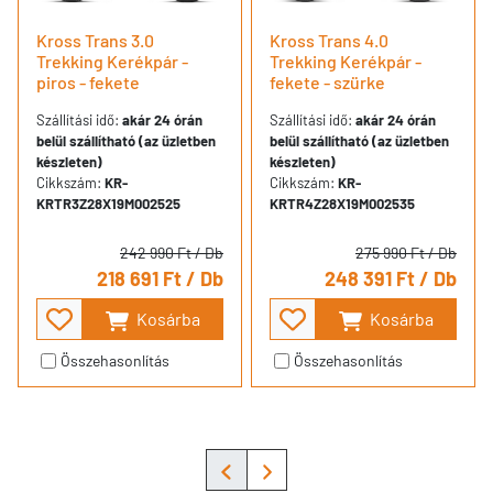
Kross Trans 3.0
Kross Trans 4.0
Trekking Kerékpár -
Trekking Kerékpár -
piros - fekete
fekete - szürke
Szállítási idő:
akár 24 órán
Szállítási idő:
akár 24 órán
belül szállítható (az üzletben
belül szállítható (az üzletben
készleten)
készleten)
Cikkszám:
KR-
Cikkszám:
KR-
KRTR3Z28X19M002525
KRTR4Z28X19M002535
242 990 Ft
/ Db
275 990 Ft
/ Db
218 691 Ft
/ Db
248 391 Ft
/ Db
Kosárba
Kosárba
Összehasonlítás
Összehasonlítás