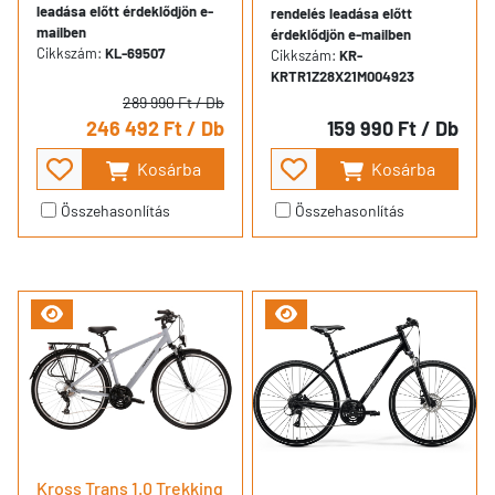
leadása előtt érdeklődjön e-
rendelés leadása előtt
mailben
érdeklődjön e-mailben
Cikkszám:
KL-69507
Cikkszám:
KR-
KRTR1Z28X21M004923
289 990 Ft
/ Db
246 492 Ft
/ Db
159 990 Ft
/ Db
Kosárba
Kosárba
Összehasonlítás
Összehasonlítás
Kross Trans 1.0 Trekking