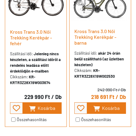
Kross Trans 3.0 Női
Kross Trans 3.0 Női
Trekking Kerékpár -
Trekking Kerékpár -
barna
fehér
Szállítási idő:
akár 24 órán
Szállítási idő:
Jelenleg nincs
belül szállítható (az üzletben
készleten, a szállítási időről a
készleten)
rendelés leadása előtt
Cikkszám:
KR-
érdeklődjön e-mailben
KRTR3Z28X19W002530
Cikkszám:
KR-
KRTR3Z28X19W003674
242 990 Ft
/ Db
229 990 Ft
/ Db
218 691 Ft
/ Db
Kosárba
Kosárba
Összehasonlítás
Összehasonlítás