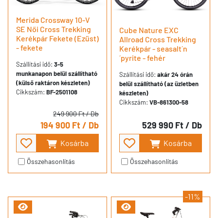
Merida Crossway 10-V
SE Női Cross Trekking
Cube Nature EXC
Kerékpár Fekete (Ezüst)
Allroad Cross Trekking
- fekete
Kerékpár - seasalt´n
´pyrite - fehér
Szállítási idő:
3-5
munkanapon belül szállítható
Szállítási idő:
akár 24 órán
(külső raktáron készleten)
belül szállítható (az üzletben
Cikkszám:
BF-2501108
készleten)
Cikkszám:
VB-861300-58
249 900 Ft
/ Db
194 900 Ft
/ Db
529 990 Ft
/ Db
Kosárba
Kosárba
Összehasonlítás
Összehasonlítás
-11%