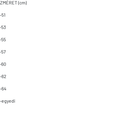
ZMÉRET (cm)
-51
-53
-55
-57
-60
-62
-64
-egyedi