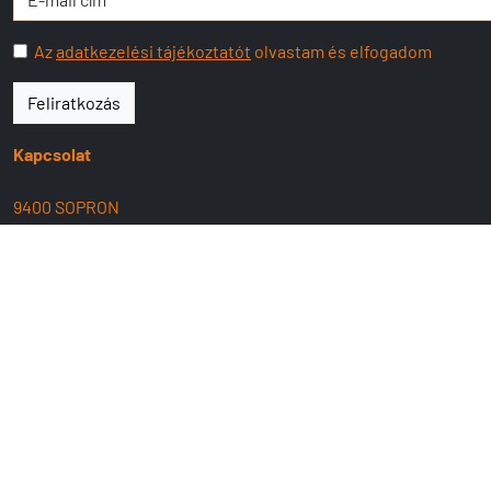
Az
adatkezelési tájékoztatót
olvastam és elfogadom
Feliratkozás
Kapcsolat
9400 SOPRON
Lackner Kristóf u.10.
+36 99 524 341
Mobil:
+36 20 539 4101
hallo@mangobike.hu
www.mangobike.hu
Nyitva tartás:
H-P: 09:00 - 17:30
SZ : 09:00 - 13:00