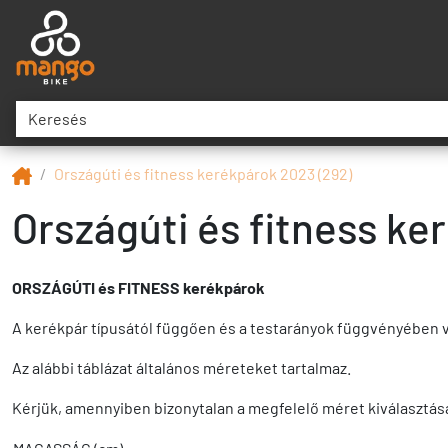
Országúti és fitness kerékpárok 2023 (292)
Országúti és fitness ke
ORSZÁGÚTI és FITNESS kerékpárok
A kerékpár típusától függően és a testarányok függvényében 
Az alábbi táblázat általános méreteket tartalmaz.
Kérjük, amennyiben bizonytalan a megfelelő méret kiválasztásá