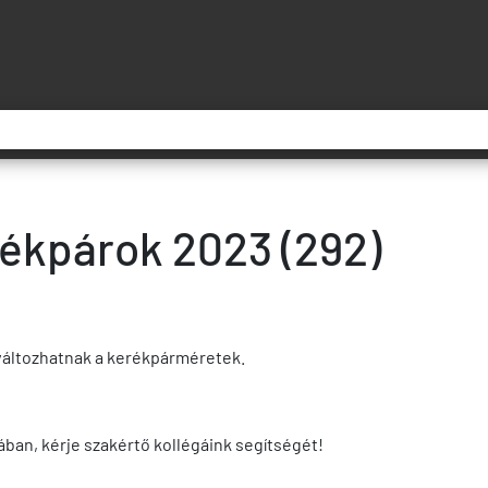
rékpárok 2023 (292)
változhatnak a kerékpárméretek.
ban, kérje szakértő kollégáink segítségét!