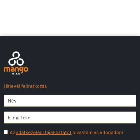
Hírlevél feliratkozás
Az
adatkezelési tájékoztatót
olvastam és elfogadom