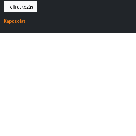
Feliratkozás
Kapcsolat
9400 SOPRON
Lackner Kristóf u.10.
+36 99 524 341
Mobil:
+36 20 539 4101
hallo@mangobike.hu
www.mangobike.hu
Nyitva tartás:
H-P: 09:00 - 17:30
SZ : 09:00 - 13:00