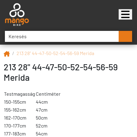
213 28" 44-47-50-52-54-56-59 Merida
213 28" 44-47-50-52-54-56-59
Merida
Testmagasság
Centiméter
150-155cm
44cm
155-162cm
47cm
162-170cm
50cm
170-177cm
52cm
177-183cm
54cm