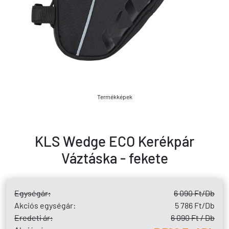
Termékképek
KLS Wedge ECO Kerékpár
Váztáska - fekete
Egységár:
6 090 Ft
/Db
Akciós egységár:
5 786 Ft
/Db
Eredeti ár:
6 090 Ft / Db