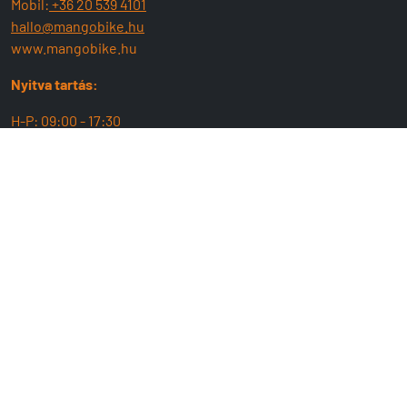
Mobil:
+36 20 539 4101
hallo@mangobike.hu
www.mangobike.hu
Nyitva tartás:
H-P: 09:00 - 17:30
SZ : 09:00 - 13:00
MangoBike
Üzlet
Team
ÁSZF