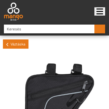
Váztáska