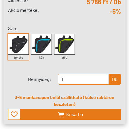
Akciós ár:
5 786 Ft / Db
Akció mértéke:
-5%
Szín:
fekete
kék
zöld
Mennyiség:
Db
3-5 munkanapon belül szállítható (külső raktáron
készleten)
Kosárba