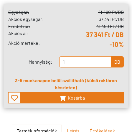
Egységár:
41 490 Ft
/DB
Akciós egységár:
37 341 Ft
/DB
Eredeti ár:
41 490 Ft / DB
Akciós ár:
37 341 Ft / DB
Akció mértéke:
-10%
Mennyiség:
DB
3-5 munkanapon belül szállítható (külső raktáron
készleten)
Kosárba
Termékinformációk
Leírás
Értékelések