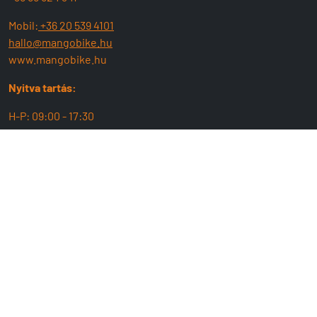
Mobil:
+36 20 539 4101
hallo@mangobike.hu
www.mangobike.hu
Nyitva tartás:
H-P: 09:00 - 17:30
SZ : 09:00 - 13:00
MangoBike
Üzlet
Team