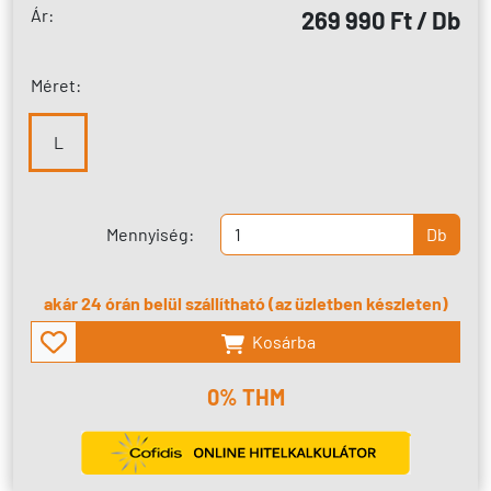
Ár:
269 990 Ft / Db
Méret:
L
Mennyiség:
Db
akár 24 órán belül szállítható (az üzletben készleten)
Kosárba
0% THM