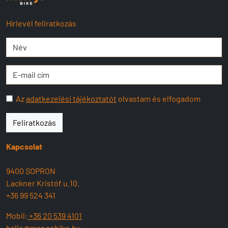
Hírlevél feliratkozás
Az
adatkezelési tájékoztatót
olvastam és elfogadom
Feliratkozás
Kapcsolat
9400 SOPRON
Lackner Kristóf u.10.
+36 99 524 341
Mobil:
+36 20 539 4101
hallo@mangobike.hu