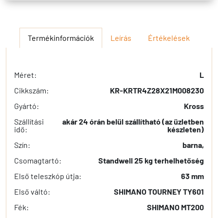
Termékinformációk
Leírás
Értékelések
Méret:
L
Cikkszám:
KR-KRTR4Z28X21M008230
Gyártó:
Kross
Szállítási
akár 24 órán belül szállítható (az üzletben
idő:
készleten)
Szín:
barna,
Csomagtartó:
Standwell 25 kg terhelhetőség
Első teleszkóp útja:
63 mm
Első váltó:
SHIMANO TOURNEY TY601
Fék:
SHIMANO MT200