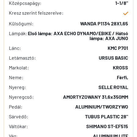
Középcsapágy:
1-1/8"
Kresz szerint felszerelve:
Külsőgumi:
WANDA P1134 28X1,65
Lámpák:
Első lámpa: AXA ECHO DYNAMO/EBIKE / Hátsó
lámpa: AXA JUNO
Lánc:
KMC P701
Letámasztó:
URSUS BASIC
Markolat:
KROSS
Neme:
Férfi,
Nyereg:
SELLE ROYAL
Nyeregcső:
AMORTYZOWANY 31,6x350MM
Pedál:
ALUMINIUM/TWORZYWO
Sárvédő:
TUBUS PLASTIC 28"
Váltókar:
SHIMANO ST-EF515
Váz:
ALUMINIUM LITE