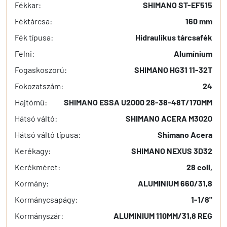
Fékkar:
SHIMANO ST-EF515
Féktárcsa:
160 mm
Fék típusa:
Hidraulikus tárcsafék
Felni:
Alumínium
Fogaskoszorú:
SHIMANO HG31 11-32T
Fokozatszám:
24
Hajtómű:
SHIMANO ESSA U2000 28-38-48T/170MM
Hátsó váltó:
SHIMANO ACERA M3020
Hátsó váltó típusa:
Shimano Acera
Kerékagy:
SHIMANO NEXUS 3D32
Kerékméret:
28 coll,
Kormány:
ALUMINIUM 660/31,8
Kormánycsapágy:
1-1/8"
Kormányszár:
ALUMINIUM 110MM/31,8 REG